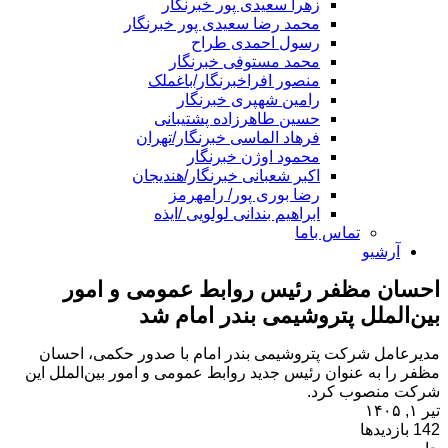
زهرا سعیدی پور خبرنگار
محمد رضا سعیدی پور خبرنگار
رسول احمدی طراح
محمد مستوفی خبرنگار
منصور افراخبرنگار/باغملک
رامین شهپری خبرنگار
حسین طاهرزاده پشتیبانی
فرهاد الماسی خبرنگار/تهران
محمود اوژن خبرنگار
اکبر شعبانی خبرنگار/هندیجان
رضا بوری پور/ رامهرمز
ابراهیم بندانی لولویی /ایذه
تماس باما
آرشیو
احسان مظفر رئیس روابط عمومی و امور
بین‌الملل پتروشیمی بندر امام شد
مدیرعامل شرکت پتروشیمی بندر امام با صدور حکمی، احسان
مظفر را به عنوان رئیس جدید روابط عمومی و امور بین‌الملل این
شرکت منصوب کرد.
تیر ۱, ۱۴۰۵
142 بازدیدها