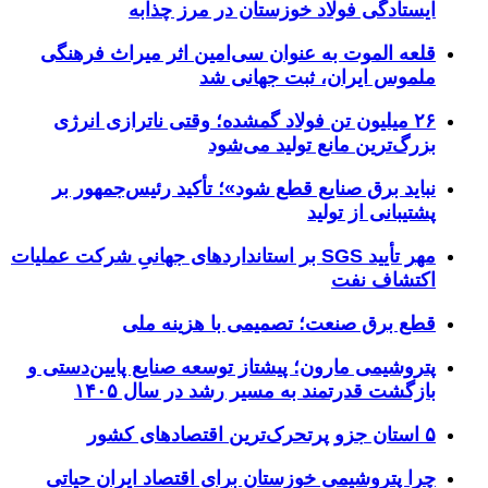
ایستادگی فولاد خوزستان در مرز چذابه
قلعه الموت به عنوان سی‌امین اثر میراث‌ فرهنگی
ملموس ایران، ثبت جهانی شد
۲۶ میلیون تن فولاد گمشده؛ وقتی ناترازی انرژی
بزرگ‌ترین مانع تولید می‌شود
نباید برق صنایع قطع شود»؛ تأکید رئیس‌جمهور بر
پشتیبانی از تولید
مهر تأیید SGS بر استانداردهای جهانیِ شرکت عملیات
اکتشاف نفت
قطع برق صنعت؛ تصمیمی با هزینه ملی
پتروشیمی مارون؛ پیشتاز توسعه صنایع پایین‌دستی و
بازگشت قدرتمند به مسیر رشد در سال ۱۴۰۵
۵ استان جزو پرتحرک‌ترین اقتصاد‌های کشور
چرا پتروشیمی خوزستان برای اقتصاد ایران حیاتی