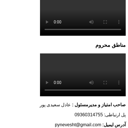
مناطق محروم
صاحب امتیاز و مدیرمسئول :
عادل سعیدی پور
پل ارتباطی: 09360314755
آدرس ایمیل:
pynevesht@gmail.com