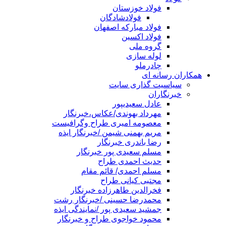
فولاد خوزستان
فولادشادگان
فولاد مبارکه اصفهان
فولاد اکسین
گروه ملی
لوله سازی
چادرملو
همکاران رسانه ای
سیاسیت گذاری سایت
خبرنگاران
عادل سعیدیپور
مهرداد بهوندی/عکاس،خبرنگار
معصومه امیری طراح وگرافیست
مریم بهمنی شیمن /خبرنگار ایذه
رضا باندری خبرنگار
مسلم سعیدی پور خبرنگار
حدیث احمدی طراح
مسلم احمدی/ قائم مقام
مجتبی کیانی طراح
فخرالدین طاهرزاده خبرنگار
محمدرضا حسینی /خبرنگار رشت
جمشید سعیدی پور /نمایندگی ایذه
محمود خواجوی طراح و خبرنگار