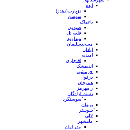
ایذه
دزپارت(دهدز)
سوسن
باغملک
صیدون
قلعه تل
میداوود
مسجدسلیمان
آبادان
امیدیه
آقاجاری
اندیمشک
خرمشهر
دزفول
هندیجان
رامهرمز
دست آزادگان
ُسوسنگرد
بهبهان
َشوشتر
لالی
ماهشهر
بندر امام