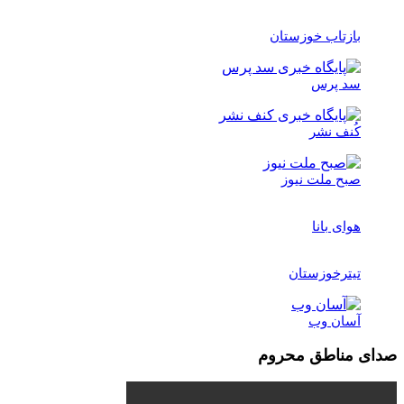
بازتاب خوزستان
سد پرس
کُنف نشر
صبح ملت نیوز
هوای بانا
تیترخوزستان
آسان وب
صدای مناطق محروم