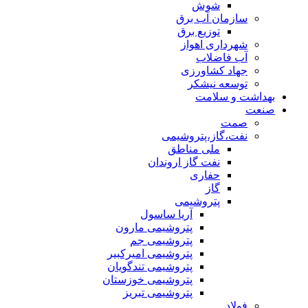
شوش
سازمان آب برق
توزیع برق
شهرداری اهواز
آب فاضلاب
جهاد کشاورزی
توسعه نیشکر
بهداشت و سلامت
صنعت
صمت
نفت،گاز،پتروشیمی
ملی مناطق
نفت گاز اروندان
حفاری
گاز
پتروشیمی
آریا ساسول
پتروشیمی مارون
پتروشیمی جم
پتروشیمی امیرکبیر
پتروشیمی تندگویان
پتروشیمی خوزستان
پتروشیمی تبریز
فولاد