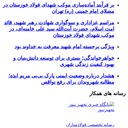
بر فرآیند آماده‌سازی موکب شهدای فولاد خوزستان در
مصلای امام خمینی (ره) تهران
مراسم عزاداری و سوگواری شهادت رهبر شهید، قائد
امت اسلام، حضرت آیت‌الله سید علی خامنه‌ای، در
موکب شهدای فولاد خوزستان
ویژگی برجسته امام شهید معرفت به خداوند بود
خواهرخواندگی؛ بستری برای توسعه دانش‌بنیان و
بهبود کیفیت زندگی شهری
هشدار درباره وضعیت ایمنی پارک بی‌بی مریم ایذه؛
مطالبه شهروندان برای رفع نواقص
رسانه های همکار
تجهیزنیوز
رسانه تخصصی فولادسازان