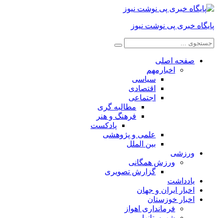
پایگاه خبری پی نوشت نیوز
صفحه اصلی
اخبارمهم
سیاسی
اقتصادی
اجتماعی
مطالبه گری
فرهنگ و هنر
پادکست
علمی و پژوهشی
بین الملل
ورزشی
ورزش همگانی
گزارش تصویری
یادداشت
اخبار ایران و جهان
اخبار خوزستان
فرمانداری اهواز
شهرستانها