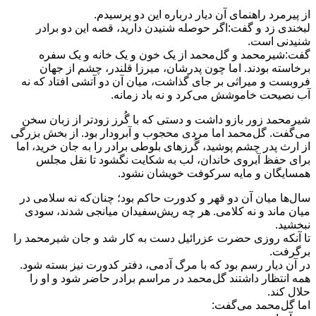
از پیرمرد راهنمای آن دیار درباره این دو پرسیدم.
لبخندی زد و گفت:اگر حوصله شنیدن دارید، قصه این دو برادر
شنیدنی است.
گفت:شیرمحمد و گل‌محمد از یک خون و یک خانه و یک سفره
برخاسته بودند. اما چون پدرشان، میرزا قلندر، چشم از جهان
فروبست و میراثی بر جای گذاشت، میان آن دو آتشی افتاد که نه
آب نصیحت خاموشش می‌کرد و نه باد زمانه.
شیرمحمد زور بازو داشت و دستی که با گُرز زودتر از زبان سخن
می‌گفت. گل‌محمد اما مردی محجوب و آبرودار بود. از بخش بزرگی
از ارث پدر چشم پوشید، گُرزهای بلوطی برادر را به جان خرید، اما
برای حفظ آبروی خاندان، لب به شکایت نگشود تا نقل مجلس
همسایگان و مایه سرکوفت خویشان نشود.
سال‌ها میان آن دو قهر و کدورت حاکم بود؛ چنان‌که نه سلامی در
میان ماند و نه کلامی. هر چه ریش‌سفیدان میانجی شدند، سودی
نبخشید.
تا آنکه روزی حضرت عزرائیل دست به کار شد و جان شیرمحمد را
برگرفت.
در آن دیار رسم بود که با مرگ آدمی، دفتر کدورت نیز بسته شود.
همه انتظار داشتند گل‌محمد در مراسم برادر حاضر شود و او را
حلال کند.
اما گل‌محمد می‌گفت: