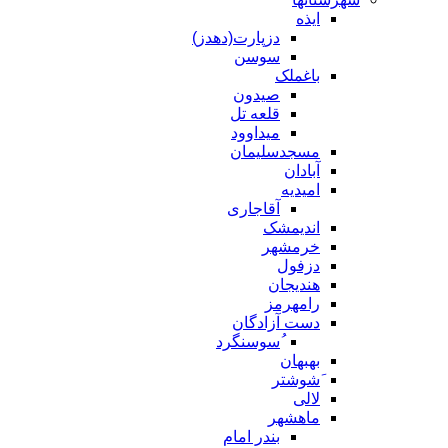
ایذه
دزپارت(دهدز)
سوسن
باغملک
صیدون
قلعه تل
میداوود
مسجدسلیمان
آبادان
امیدیه
آقاجاری
اندیمشک
خرمشهر
دزفول
هندیجان
رامهرمز
دست آزادگان
ُسوسنگرد
بهبهان
َشوشتر
لالی
ماهشهر
بندر امام