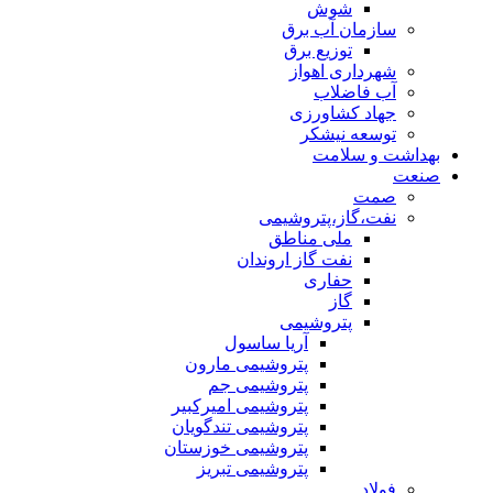
شوش
سازمان آب برق
توزیع برق
شهرداری اهواز
آب فاضلاب
جهاد کشاورزی
توسعه نیشکر
بهداشت و سلامت
صنعت
صمت
نفت،گاز،پتروشیمی
ملی مناطق
نفت گاز اروندان
حفاری
گاز
پتروشیمی
آریا ساسول
پتروشیمی مارون
پتروشیمی جم
پتروشیمی امیرکبیر
پتروشیمی تندگویان
پتروشیمی خوزستان
پتروشیمی تبریز
فولاد