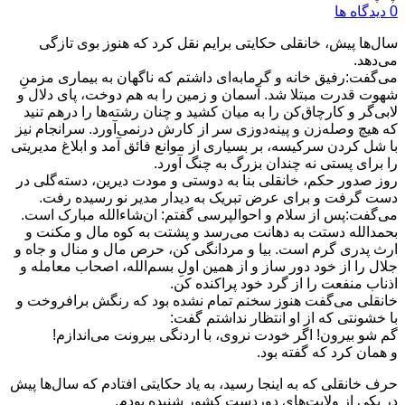
0 دیدگاه ها
سال‌ها پیش، خانقلی حکایتی برایم نقل کرد که هنوز بوی تازگی
می‌دهد.
می‌گفت:رفیق خانه و گرمابه‌ای داشتم که ناگهان به بیماری مزمنِ
شهوت قدرت مبتلا شد. آسمان و زمین را به هم دوخت، پای دلال و
لابی‌گر و کارچاق‌کن را به میان کشید و چنان رشته‌ها را درهم تنید
که هیچ وصله‌زن و پینه‌دوزی سر از کارش درنمی‌آورد. سرانجام نیز
با شل کردن سرکیسه، بر بسیاری از موانع فائق آمد و ابلاغ مدیریتی
را برای پستی نه چندان بزرگ به چنگ آورد.
روز صدور حکم، خانقلی بنا به دوستی و مودت دیرین، دسته‌گلی در
دست گرفت و برای عرض تبریک به دیدار مدیر نو رسیده رفت.
می‌گفت:پس از سلام و احوالپرسی گفتم: ان‌شاءالله مبارک است.
بحمدالله دستت به دهانت می‌رسد و پشتت به کوه مال و مکنت و
ارث پدری گرم است. بیا و مردانگی کن، حرص مال و منال و جاه و
جلال را از خود دور ساز و از همین اولِ بسم‌الله، اصحاب معامله و
اذناب منفعت‌ را از گرد خود پراکنده کن.
خانقلی می‌گفت هنوز سخنم تمام نشده بود که رنگش برافروخت و
با خشونتی که از او انتظار نداشتم گفت:
گم شو بیرون! اگر خودت نروی، با اردنگی بیرونت می‌اندازم!
و همان کرد که گفته بود.
حرف خانقلی که به اینجا رسید، به یاد حکایتی افتادم که سال‌ها پیش
در یکی از ولایت‌های دوردست کشور شنیده بودم.