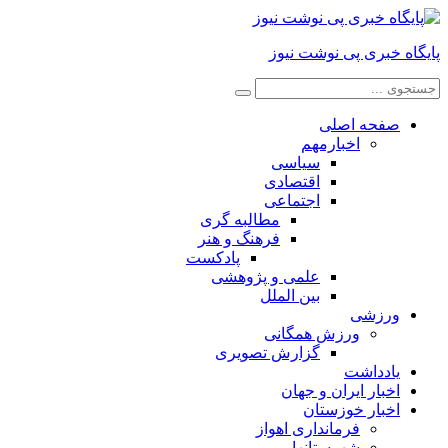
پایگاه خبری پی نوشت نیوز
صفحه اصلی
اخبارمهم
سیاسی
اقتصادی
اجتماعی
مطالبه گری
فرهنگ و هنر
پادکست
علمی و پژوهشی
بین الملل
ورزشی
ورزش همگانی
گزارش تصویری
یادداشت
اخبار ایران و جهان
اخبار خوزستان
فرمانداری اهواز
شهرستانها