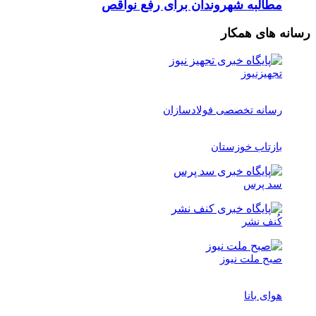
مطالبه شهروندان برای رفع نواقص
رسانه های همکار
تجهیزنیوز
رسانه تخصصی فولادسازان
بازتاب خوزستان
سد پرس
کُنف نشر
صبح ملت نیوز
هوای بانا