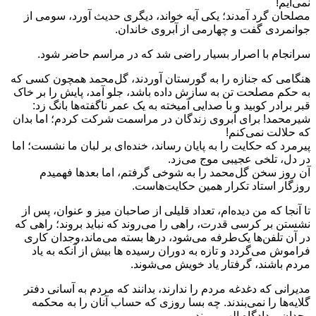
نمی‌آیم!
مصلحان گرد آمدند؛ یکی آیه خواند، دیگری حدیث آورد، سومی از
جوانمردی گفت و چهارمی از آبروی خاندان.
سرانجام با اصرار بسیار راضی شد که در مراسم حاضر شود.
هنگامی که جنازه را به گورستان آوردند، گل‌محمد همچون کسی که
به حکم مصلحت تن به سازش داده باشد، جلو آمد، پایش را بر خاک
قبر برادر کوبید و با صدایی آمیخته به یک عمر ناگفته‌ها بانگ زد:
شیرمحمد! برای آبروی زندگان در مراسمت شرکت کردم؛ اما بدان
که حلالت نمی‌کنم!
پیرمرد که حکایت را به پایان رساند، خنده‌ای بر لبان ما نشست؛ اما
در دل، تلخی عجیبی موج می‌زد.
آن روز سخن گل‌محمد را به شوخی گرفتم، اما بعدها فهمیدم
روزگار استاد تکرار همین حکایت‌هاست.
تا آنجا که من دیده‌ام، تعداد قلیلی از صاحبان میز و عنوان، پس از
نشستن بر کرسی قدرت، راهی را می‌روند که نباید بروند؛ راهی که
در آن تلفن‌ها یک‌طرفه می‌شود، درها بسته می‌ماند،وجدان کاری
فراموش می‌گردد و تازه به دوران رسیده ها بیش از آنکه به یاد
مردم باشند، گرفتار یاد خویش می‌شوند.
مدیرانی که دغدغه مردم را ندارند، بدانند که مردم به آسانی دفتر
گلایه‌ها را نمی‌بندند. چه بسا روزی که حساب آنان را به محکمه
وجدان و دادگاه الهی ببرند.