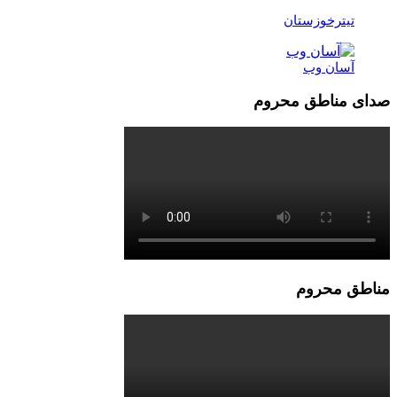
تیترخوزستان
آسان وب
صدای مناطق محروم
مناطق محروم