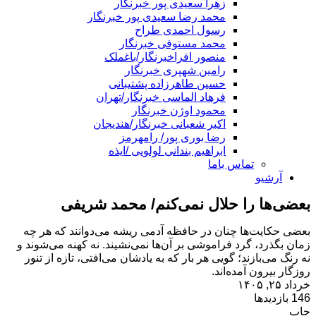
زهرا سعیدی پور خبرنگار
محمد رضا سعیدی پور خبرنگار
رسول احمدی طراح
محمد مستوفی خبرنگار
منصور افراخبرنگار/باغملک
رامین شهپری خبرنگار
حسین طاهرزاده پشتیبانی
فرهاد الماسی خبرنگار/تهران
محمود اوژن خبرنگار
اکبر شعبانی خبرنگار/هندیجان
رضا بوری پور/ رامهرمز
ابراهیم بندانی لولویی /ایذه
تماس باما
آرشیو
بعضی‌ها را حلال نمی‌کنم/ محمد شریفی
بعضی حکایت‌ها چنان در حافظه آدمی ریشه می‌دوانند که هر چه
زمان بگذرد، گرد فراموشی بر آن‌ها نمی‌نشیند. نه کهنه می‌شوند و
نه رنگ می‌بازند؛ گویی هر بار که به یادشان می‌افتی، تازه از تنور
روزگار بیرون آمده‌اند.
خرداد ۲۵, ۱۴۰۵
146 بازدیدها
چاپ