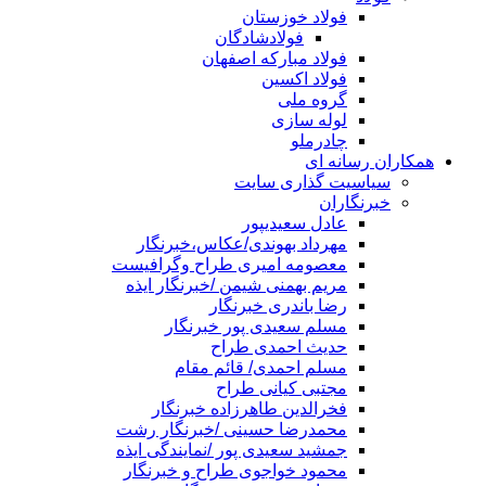
فولاد خوزستان
فولادشادگان
فولاد مبارکه اصفهان
فولاد اکسین
گروه ملی
لوله سازی
چادرملو
همکاران رسانه ای
سیاسیت گذاری سایت
خبرنگاران
عادل سعیدیپور
مهرداد بهوندی/عکاس،خبرنگار
معصومه امیری طراح وگرافیست
مریم بهمنی شیمن /خبرنگار ایذه
رضا باندری خبرنگار
مسلم سعیدی پور خبرنگار
حدیث احمدی طراح
مسلم احمدی/ قائم مقام
مجتبی کیانی طراح
فخرالدین طاهرزاده خبرنگار
محمدرضا حسینی /خبرنگار رشت
جمشید سعیدی پور /نمایندگی ایذه
محمود خواجوی طراح و خبرنگار