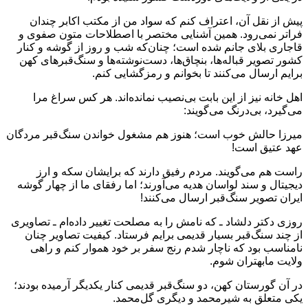
پیش از نقل آن، اعتراف کنم که سواد من از مکتب اکابر چندان
فراتر نمی‌رود. همین آشنایی مختصر با اصطلاحات متون صفوی و
قاجاری بلای جانم شده است؛ چنان‌که شب و روز از گوشه و کنار
کشور تصویر قباله‌ها، بنچاق‌ها، دست‌نوشته‌ها و سنگ‌قبرهای کهن
برایم ارسال می‌کنند تا بخوانم و رمزگشایی کنم.
اهل خانه نیز از این بابت بی‌نصیب نمانده‌اند. هر کس سراغ مرا
می‌گیرد، بی‌درنگ می‌گویند:
میرزا حالش خوب است؛ هنوز هم مشغول خواندن سنگ‌قبر مردگان
عهد عتیق است!
راست هم می‌گویند. مردم رفیق دارند که برایشان سکه و ارز
دیجیتال و سند لواسان هدیه می‌آورند؛ اما رفقای ما از چهار گوشه
ایران تصویر سنگ‌قبر ارسال می‌کنند!
روزی دکتر دلشاد ـ که نامش را به مصلحت تغییر داده‌ام ـ تصاویری
از چند سنگ‌قبر بسیار قدیمی برایم فرستاد. کیفیت تصاویر چنان
نامناسب بود که ناچار شدم رنج سفر بر خود هموار کنم و راهی
ولایت مابهتران شوم.
در آن گورستان کهن، دو سنگ‌قبر قدیمی کنار یکدیگر آرمیده بودند؛
یکی متعلق به شیرمحمد و دیگری گل‌محمد.