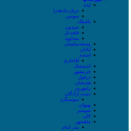
ایذه
دزپارت(دهدز)
سوسن
باغملک
صیدون
قلعه تل
میداوود
مسجدسلیمان
آبادان
امیدیه
آقاجاری
اندیمشک
خرمشهر
دزفول
هندیجان
رامهرمز
دست آزادگان
ُسوسنگرد
بهبهان
َشوشتر
لالی
ماهشهر
بندر امام