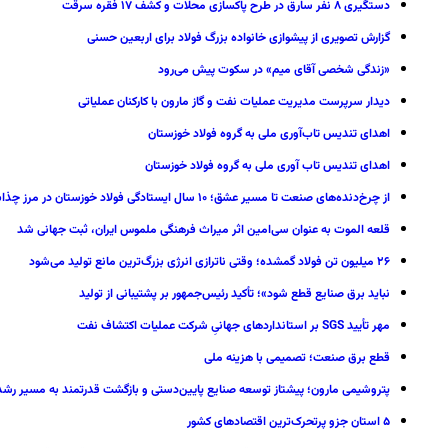
دستگیری ۸ نفر سارق در طرح پاکسازی محلات و کشف ۱۷ فقره سرقت
گزارش تصویری از پیشوازی خانواده بزرگ فولاد برای اربعین حسنی
«زندگی شخصی آقای میم» در سکوت پیش می‌رود
دیدار سرپرست مدیریت عملیات نفت و گاز مارون با کارکنان عملیاتی
اهدای تندیس تاب‌آوری ملی به گروه فولاد خوزستان
اهدای تندیس تاب آوری ملی به گروه فولاد خوزستان
از چرخ‌دنده‌های صنعت تا مسیر عشق؛ ۱۰ سال ایستادگی فولاد خوزستان در مرز چذابه
قلعه الموت به عنوان سی‌امین اثر میراث‌ فرهنگی ملموس ایران، ثبت جهانی شد
۲۶ میلیون تن فولاد گمشده؛ وقتی ناترازی انرژی بزرگ‌ترین مانع تولید می‌شود
نباید برق صنایع قطع شود»؛ تأکید رئیس‌جمهور بر پشتیبانی از تولید
مهر تأیید SGS بر استانداردهای جهانیِ شرکت عملیات اکتشاف نفت
قطع برق صنعت؛ تصمیمی با هزینه ملی
پتروشیمی مارون؛ پیشتاز توسعه صنایع پایین‌دستی و بازگشت قدرتمند به مسیر رشد در 
۵ استان جزو پرتحرک‌ترین اقتصاد‌های کشور