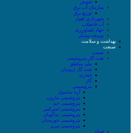
شوش
سازمان آب برق
توزیع برق
شهرداری اهواز
آب فاضلاب
جهاد کشاورزی
توسعه نیشکر
بهداشت و سلامت
صنعت
صمت
نفت،گاز،پتروشیمی
ملی مناطق
نفت گاز اروندان
حفاری
گاز
پتروشیمی
آریا ساسول
پتروشیمی مارون
پتروشیمی جم
پتروشیمی امیرکبیر
پتروشیمی تندگویان
پتروشیمی خوزستان
پتروشیمی تبریز
فولاد