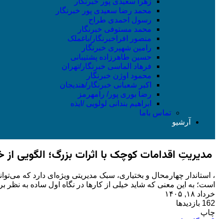
زهرا سعیدی پور خبرنگار
محمد رضا سعیدی پور خبرنگار
رسول احمدی طراح
محمد مستوفی خبرنگار
منصور افراخبرنگار/باغملک
رامین شهپری خبرنگار
حسین طاهرزاده پشتیبانی
فرهاد الماسی خبرنگار/تهران
محمود اوژن خبرنگار
اکبر شعبانی خبرنگار/هندیجان
رضا بوری پور/ رامهرمز
ابراهیم بندانی لولویی /ایذه
تماس باما
آرشیو
مدیریتِ اقدامات کوچک با اثرات بزرگ؛ الگویی از 
، استاندار چهارمحال و بختیاری، سبک مدیریتی ویژه‌ای دارد که می‌تو
است؛ به این معنی که شاید خیلی از کارها در نگاه اول ساده به نظر برس
خرداد ۱۸, ۱۴۰۵
162 بازدیدها
چاپ