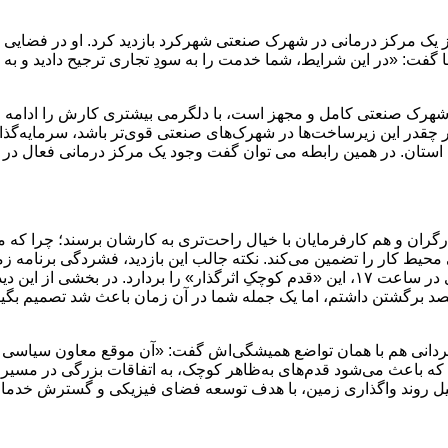
ز یک مرکز درمانی در شهرک صنعتی شهرکرد بازدید کرد. او در فضایی کام
ا گفت: «در این شرایط، شما خدمت را به سودِ تجاری ترجیح دادید و ب
ی شهرک صنعتی کامل و مجهز است، با دلگرمی بیشتری کارش را ادامه می
ر چقدر این زیرساخت‌ها در شهرک‌های صنعتی قوی‌تر باشد، سرمایه‌گذا
ین استان. در همین رابطه می توان گفت وجود یک مرکز درمانی فعال 
ن و هم کارفرمایان با خیال راحت‌تری به کارشان برسند؛ چرا که می‌د
پی‌درپی بود، ترجیح داد به‌جای استراحت در فاصله کوتاه تا جلسه بعدی در ساعت ۱۷، این «قدم کوچکِ 
برگشتن داشتم، اما یک جمله شما در آن زمان باعث شد تصمیم بگیرم بما
ردانی هم با همان تواضع همیشگی‌اش گفت: «آن موقع معاون سیاسی بود
ه باعث می‌شود قدم‌های به‌ظاهر کوچک، به اتفاقات بزرگی در مسیر خد
سهیل روند واگذاری زمین، با هدف توسعه فضای فیزیکی و گسترش خدمات