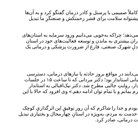
لاً صمیمی با پرسنل و کادر درمان گفتگو کرد و به آن‌ها
ه پشتوانه سلامت برای قشر زحمتکش و صنعتگرِ ما تبدیل
‌دهد؛ چراکه به‌خوبی می‌دانیم ورود سرمایه به استان‌های
ران بیشتری به ماندن و توسعه فعالیت‌های خود در استان
در دلِ شهرک صنعتی، فارغ از ضرورت پزشکی و درمانی یک
انند در مواقع بروز حادثه یا نیازهای درمانی، دسترسی
سریع و مطمئنی در کنارشان حضور دارد و این موضوع، آرامش روانیِ محیط کار را تضمین می‌کند. نکته جالب این بازدید، فشردگی برنامه زمانی استاندار بود؛ دکتر مردانی که تا ساعت ۱۵ در جلسات
اثرگذار» را بردارد. در بخشی از این دیدار، روایتِ جالبی مطرح شد. دکتر نیک‌اقبالی به استاندار
نم و با تمام توان ادامه دهم.» وی افزود که حالا با این
م و خدا را شاکرم که آن روز توفیقِ این اثرگذاریِ کوچک
مت به مردم، به‌ویژه در استانِ چهارمحال و بختیاری تبدیل
 درمانی، صادر کرد.