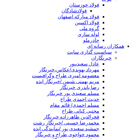
فولاد خوزستان
فولادشادگان
فولاد مبارکه اصفهان
فولاد اکسین
گروه ملی
لوله سازی
چادرملو
همکاران رسانه ای
سیاسیت گذاری سایت
خبرنگاران
عادل سعیدیپور
مهرداد بهوندی/عکاس،خبرنگار
معصومه امیری طراح وگرافیست
مریم بهمنی شیمن /خبرنگار ایذه
رضا باندری خبرنگار
مسلم سعیدی پور خبرنگار
حدیث احمدی طراح
مسلم احمدی/ قائم مقام
مجتبی کیانی طراح
فخرالدین طاهرزاده خبرنگار
محمدرضا حسینی /خبرنگار رشت
جمشید سعیدی پور /نمایندگی ایذه
محمود خواجوی طراح و خبرنگار