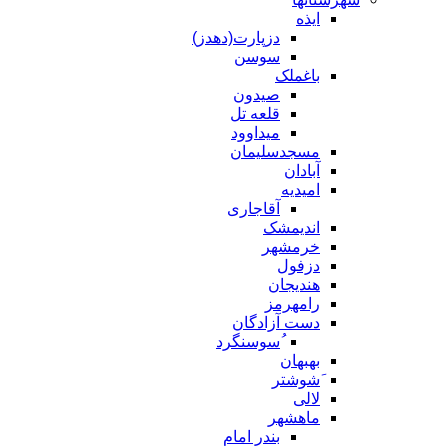
ایذه
دزپارت(دهدز)
سوسن
باغملک
صیدون
قلعه تل
میداوود
مسجدسلیمان
آبادان
امیدیه
آقاجاری
اندیمشک
خرمشهر
دزفول
هندیجان
رامهرمز
دست آزادگان
ُسوسنگرد
بهبهان
َشوشتر
لالی
ماهشهر
بندر امام