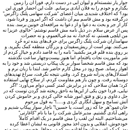
جوار یار نشسته‌ام و لیوان آبی در دست دارم، فوراً آن را زمین
بگذارم و خودم را به فلان آبادی برسانم. علت این احضار فوری این
بود؟ که اختلاف شدیدی میان اعضای “شرکت سهامی پلنگ زاگرس”
درگرفته بود و مش قاسم بیم آن داشت که اگر امروز و فردا شود،
کار از جر و بحث به دعوا و از دعوا به مرافعه‌ای خونین برسد. بنده
پس از عرض سلام ،در ذیل نامه مش قاسم نوشتم: “خالوی عزیز! نه
من ایلچی هستم، نه کدخدا، نه مدعی‌العموم، و نه حضرات
سهامداران شرکت پلنگ زاگرس برای حرف‌های بنده تره خُرد
می‌کنند. بهتر است از ریش‌سفیدان و بزرگان منطقه کمک بگیرید. و
بر روی بنده قلم قرمز بکشید” نامه را به قاصد دادم و خیال کردم از
شر مأموریت نجات یافته‌ام. اما هنوز بیست‌وچهار ساعت نگذشته
بود که مش قاسم شخصاً سوار بر یک پیکاپ دربستی شد و خود را به
اهواز رساند. صبح زود در محل کارم حاضر شد. ابتدا با زبان نرم و
استدلال‌های پدرانه شروع کرد. وقتی نتیجه نگرفت، سراغ تهدیدهای
دوستانه رفت. و چون باز هم مقاومت کردم، از سلاح نهایی استفاده
کرد؛ همان سلاحی که در برابرش کمتر کسی دوام می‌آورد: “اگر
نیایی، فردا خون یکی از این‌ها به ناحق ریخته شد گردن توست که در
حل دعاوی و رتق و فتق امور شانه خالی کردی و بر خاموش کردن
آتش تسامح و سهل انگاری کردی و…..!” به قول مرحوم
خان‌عمو:”هر جا که زور است، یا حسین!” ناچار سوار پیکاپ شدیم و
راهی آبادی گشتیم. مدیرعامل شرکت را ما با نام “کاغارتی”
می‌شناختیم. البته این لقب را مش قاسم در یک اقدام کاملاً
خودجوش، انقلابی و بدون اخذ مجوز قانونی به ایشان اعطا کرده
بود. کم‌کم لقب چنان جا افتاده بود که در محافل خصوصی، نود و نه