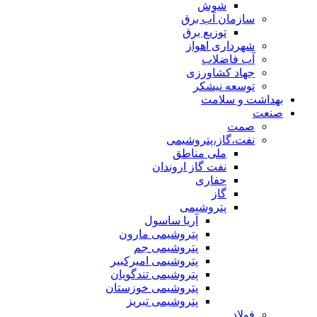
شوش
سازمان آب برق
توزیع برق
شهرداری اهواز
آب فاضلاب
جهاد کشاورزی
توسعه نیشکر
بهداشت و سلامت
صنعت
صمت
نفت،گاز،پتروشیمی
ملی مناطق
نفت گاز اروندان
حفاری
گاز
پتروشیمی
آریا ساسول
پتروشیمی مارون
پتروشیمی جم
پتروشیمی امیرکبیر
پتروشیمی تندگویان
پتروشیمی خوزستان
پتروشیمی تبریز
فولاد