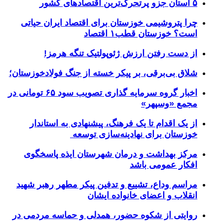
۵ استان جزو پرتحرک‌ترین اقتصاد‌های کشور
چرا پتروشیمی خوزستان برای اقتصاد ایران حیاتی
است؟ خوزستان قطب۱ اقتصاد
از دست رفتن ارزش ژئوپولتیک تنگه هرمز!
شلاق‌ بی‌برقی، بر پیکر خسته‌ از جنگ فولادخوزستان؛
اخبار گروه سرمایه گذاری تصویب سود ۶۵ تومانی در
مجمع «وسپهر»
از یک اقدام تا یک فرهنگ، پیشنهادی به استاندار
خوزستان برای نهادینه‌سازی توسعه
مرکز بهداشت و درمان شهرستان ایذه پاسخگوی
افکار عمومی باشد
مراسم وداع، تشییع و تدفین پیکر مطهر رهبر شهید
انقلاب و اعضای خانواده ایشان
روایتی از شکوه حضور، همدلی و حماسه مردمی در