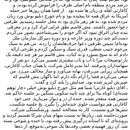
درصد مردم منطقه نام اصلی طرف را فراموش کرده بودند. و
کاغارتی لَقلَه ی زبان ها شده بود۔ از قضا همان روزها خبر حمله
آمریکا به عراق همه جا پیچیده بود و نام جورج دبلیو بوش ورد زبان
مردم شده بود. به هر زهر ماری بود به محل جلسه رسیدیم. طرفین
دعوا حضور داشتند. مش قاسم نطق غرایی ایراد کرد و در معرفی
بنده چنان اغراق نمود که اگر خودم را نمی‌شناختم، تصور می‌کردم
دست‌کم چند دوره وزیر خارجه و دو دوره دبیرکل سازمان ملل
بوده‌ام! سپس طرفین دعوا حرف‌هایشان را زدند. من هم به سبک
مرحوم حبیب شطی، قدری سبک و سنگین کردم و طرحی ارائه
دادم که نه سیخ بسوزد و نه کباب. مش قاسم نیز هر چند دقیقه یک
بار توضیحات مرا با آب و تاب بیشتری تفسیر می‌کرد. دو نفر از
سهامداران پذیرفتند. اما مدیرعامل شرکت، یا همان جناب کاغارتی،
همچنان زیرآبی می‌رفت، بهانه می‌آورد و ساز مخالف می‌زد. من
سعی می‌کردم فضا را آرام نگه دارم. اما ناگهان مش قاسم که
صبرش لبریز شده بود، صدایش را بلند کرد و گفت:
ـ آقای دبلیو غارتی! شما هم مثل جورج دبلیو بوش خیلی دچار توهم
شده‌ای! کوتاه بیا! برای چند ثانیه سکوتی سنگین بر جلسه حاکم شد.
سپس همه منفجر شدند. خنده از در و دیوار می‌بارید. حتی خود
کاغارتی هم نتوانست جلوی خنده‌اش را بگیرد. یخ جلسه شکست.
تنش‌ها فرو نشست. کار به مصالحه کشید. ورشکستگی شرکت
صورت‌جلسه شد، زیان‌ها به نسبت سهام میان شرکا تقسیم گردید و
پرونده‌ای که تا آستانه درگیری پیش رفته بود، با خنده و شوخی بسته
شد. آن روز فهمیدم بعضی وقت‌ها یک شوخی به‌موقع، از ده‌ها