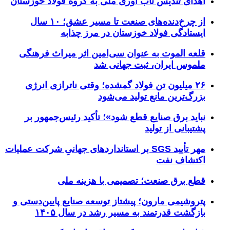
اهدای تندیس تاب آوری ملی به گروه فولاد خوزستان
از چرخ‌دنده‌های صنعت تا مسیر عشق؛ ۱۰ سال
ایستادگی فولاد خوزستان در مرز چذابه
قلعه الموت به عنوان سی‌امین اثر میراث‌ فرهنگی
ملموس ایران، ثبت جهانی شد
۲۶ میلیون تن فولاد گمشده؛ وقتی ناترازی انرژی
بزرگ‌ترین مانع تولید می‌شود
نباید برق صنایع قطع شود»؛ تأکید رئیس‌جمهور بر
پشتیبانی از تولید
مهر تأیید SGS بر استانداردهای جهانیِ شرکت عملیات
اکتشاف نفت
قطع برق صنعت؛ تصمیمی با هزینه ملی
پتروشیمی مارون؛ پیشتاز توسعه صنایع پایین‌دستی و
بازگشت قدرتمند به مسیر رشد در سال ۱۴۰۵