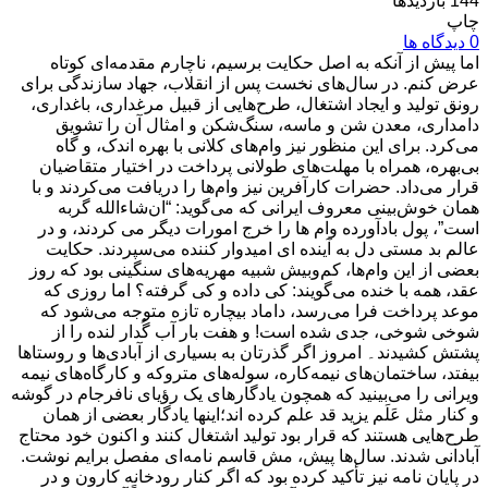
144 بازدیدها
چاپ
0 دیدگاه ها
اما پیش از آنکه به اصل حکایت برسیم، ناچارم مقدمه‌ای کوتاه
عرض کنم. در سال‌های نخست پس از انقلاب، جهاد سازندگی برای
رونق تولید و ایجاد اشتغال، طرح‌هایی از قبیل مرغداری، باغداری،
دامداری، معدن شن و ماسه، سنگ‌شکن و امثال آن را تشویق
می‌کرد. برای این منظور نیز وام‌های کلانی با بهره اندک، و گاه
بی‌بهره، همراه با مهلت‌های طولانی پرداخت در اختیار متقاضیان
قرار می‌داد. حضرات کارآفرین نیز وام‌ها را دریافت می‌کردند و با
همان خوش‌بینی معروف ایرانی که می‌گوید: “ان‌شاءالله گربه
است”، پول بادآورده وام ها را خرج امورات دیگر می کردند، و در
عالم بد مستی دل به آینده ای امیدوار کننده می‌سپردند. حکایت
بعضی از این وام‌ها، کم‌وبیش شبیه مهریه‌های سنگینی بود که روز
عقد، همه با خنده می‌گویند: کی داده و کی گرفته؟ اما روزی که
موعد پرداخت فرا می‌رسد، داماد بیچاره تازه متوجه می‌شود که
شوخی شوخی، جدی شده است! و هفت بار آب گُدار لنده را از
پشتش کشیدند۔ امروز اگر گذرتان به بسیاری از آبادی‌ها و روستاها
بیفتد، ساختمان‌های نیمه‌کاره، سوله‌های متروکه و کارگاه‌های نیمه
ویرانی را می‌بینید که همچون یادگارهای یک رؤیای نافرجام در گوشه
و کنار مثل عَلَم یزید قد علم کرده اند؛اینها یادگار بعضی از همان
طرح‌هایی هستند که قرار بود تولید اشتغال کنند و اکنون خود محتاج
آبادانی شدند. سال‌ها پیش، مش قاسم نامه‌ای مفصل برایم نوشت.
در پایان نامه نیز تأکید کرده بود که اگر کنار رودخانه کارون و در