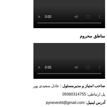
مناطق محروم
صاحب امتیاز و مدیرمسئول :
عادل سعیدی پور
پل ارتباطی: 09360314755
آدرس ایمیل:
pynevesht@gmail.com