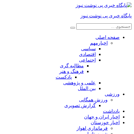
پایگاه خبری پی نوشت نیوز
صفحه اصلی
اخبارمهم
سیاسی
اقتصادی
اجتماعی
مطالبه گری
فرهنگ و هنر
پادکست
علمی و پژوهشی
بین الملل
ورزشی
ورزش همگانی
گزارش تصویری
یادداشت
اخبار ایران و جهان
اخبار خوزستان
فرمانداری اهواز
شهرستانها