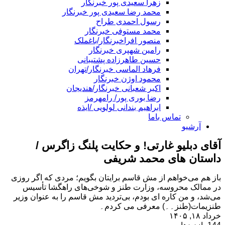
زهرا سعیدی پور خبرنگار
محمد رضا سعیدی پور خبرنگار
رسول احمدی طراح
محمد مستوفی خبرنگار
منصور افراخبرنگار/باغملک
رامین شهپری خبرنگار
حسین طاهرزاده پشتیبانی
فرهاد الماسی خبرنگار/تهران
محمود اوژن خبرنگار
اکبر شعبانی خبرنگار/هندیجان
رضا بوری پور/ رامهرمز
ابراهیم بندانی لولویی /ایذه
تماس باما
آرشیو
آقای دبلیو غارتی! و حکایت پلنگ زاگرس /
داستان های محمد شریفی
باز هم می‌خواهم از مش قاسم برایتان بگویم؛ مردی که اگر روزی
در ممالک محروسه، وزارت طنز و شوخی‌های راهگشا تأسیس
می‌شد، و من کاره ای بودم، بی‌تردید مش قاسم را به عنوان وزیر
طنزیمات(طنز۔۔) معرفی می کردم۔
خرداد ۱۸, ۱۴۰۵