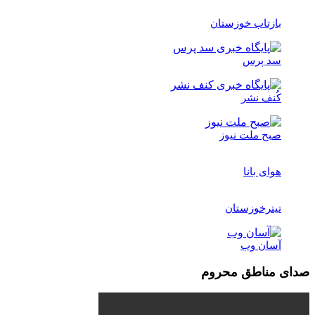
بازتاب خوزستان
سد پرس
کُنف نشر
صبح ملت نیوز
هوای بانا
تیترخوزستان
آسان وب
صدای مناطق محروم