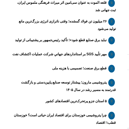
قلعه الموت به عنوان سی‌امین اثر میراث‌ فرهنگی ملموس ایران،
ثبت جهانی شد
۲۶ میلیون تن فولاد گمشده؛ وقتی ناترازی انرژی بزرگ‌ترین مانع
تولید می‌شود
نباید برق صنایع قطع شود»؛ تأکید رئیس‌جمهور بر پشتیبانی از تولید
مهر تأیید SGS بر استانداردهای جهانیِ شرکت عملیات اکتشاف نفت
قطع برق صنعت؛ تصمیمی با هزینه ملی
پتروشیمی مارون؛ پیشتاز توسعه صنایع پایین‌دستی و بازگشت
قدرتمند به مسیر رشد در سال ۱۴۰۵
۵ استان جزو پرتحرک‌ترین اقتصاد‌های کشور
چرا پتروشیمی خوزستان برای اقتصاد ایران حیاتی است؟ خوزستان
قطب۱ اقتصاد