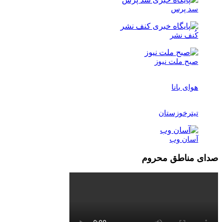
سد پرس
کُنف نشر
صبح ملت نیوز
هوای بانا
تیترخوزستان
آسان وب
صدای مناطق محروم