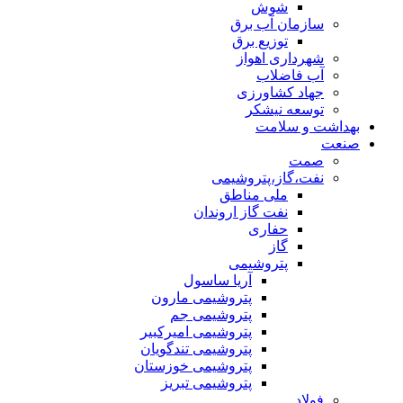
شوش
سازمان آب برق
توزیع برق
شهرداری اهواز
آب فاضلاب
جهاد کشاورزی
توسعه نیشکر
بهداشت و سلامت
صنعت
صمت
نفت،گاز،پتروشیمی
ملی مناطق
نفت گاز اروندان
حفاری
گاز
پتروشیمی
آریا ساسول
پتروشیمی مارون
پتروشیمی جم
پتروشیمی امیرکبیر
پتروشیمی تندگویان
پتروشیمی خوزستان
پتروشیمی تبریز
فولاد