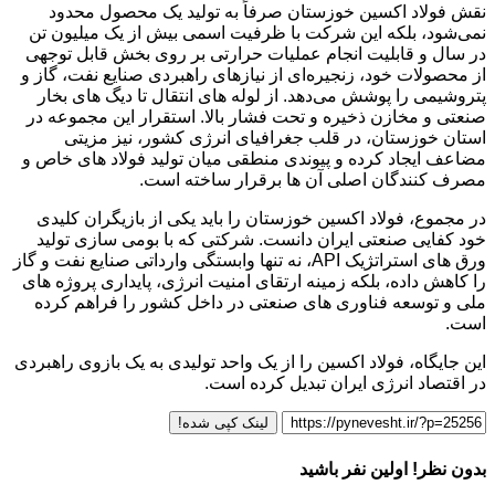
نقش فولاد اکسین خوزستان صرفاً به تولید یک محصول محدود
نمی‌شود، بلکه این شرکت با ظرفیت اسمی بیش از یک میلیون تن
در سال و قابلیت انجام عملیات حرارتی بر روی بخش قابل‌ توجهی
از محصولات خود، زنجیره‌ای از نیازهای راهبردی صنایع نفت، گاز و
پتروشیمی را پوشش می‌دهد. از لوله‌ های انتقال تا دیگ‌ های بخار
صنعتی و مخازن ذخیره و تحت فشار بالا. استقرار این مجموعه در
استان خوزستان، در قلب جغرافیای انرژی کشور، نیز مزیتی
مضاعف ایجاد کرده و پیوندی منطقی میان تولید فولاد های خاص و
مصرف‌ کنندگان اصلی آن‌ ها برقرار ساخته است.
در مجموع، فولاد اکسین خوزستان را باید یکی از بازیگران کلیدی
خود کفایی صنعتی ایران دانست. شرکتی که با بومی‌ سازی تولید
ورق‌ های استراتژیک API، نه‌ تنها وابستگی وارداتی صنایع نفت و گاز
را کاهش داده، بلکه زمینه ارتقای امنیت انرژی، پایداری پروژه‌ های
ملی و توسعه فناوری‌ های صنعتی در داخل کشور را فراهم کرده
است.
این جایگاه، فولاد اکسین را از یک واحد تولیدی به یک بازوی راهبردی
در اقتصاد انرژی ایران تبدیل کرده است.
لینک کپی شده!
بدون نظر! اولین نفر باشید