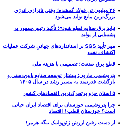
۲۶ میلیون تن فولاد گمشده؛ وقتی ناترازی انرژی
بزرگ‌ترین مانع تولید می‌شود
نباید برق صنایع قطع شود»؛ تأکید رئیس‌جمهور بر
پشتیبانی از تولید
مهر تأیید SGS بر استانداردهای جهانیِ شرکت عملیات
اکتشاف نفت
قطع برق صنعت؛ تصمیمی با هزینه ملی
پتروشیمی مارون؛ پیشتاز توسعه صنایع پایین‌دستی و
بازگشت قدرتمند به مسیر رشد در سال ۱۴۰۵
۵ استان جزو پرتحرک‌ترین اقتصاد‌های کشور
چرا پتروشیمی خوزستان برای اقتصاد ایران حیاتی
است؟ خوزستان قطب۱ اقتصاد
از دست رفتن ارزش ژئوپولتیک تنگه هرمز!