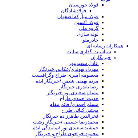
فولاد خوزستان
فولادشادگان
فولاد مبارکه اصفهان
فولاد اکسین
گروه ملی
لوله سازی
چادرملو
همکاران رسانه ای
سیاسیت گذاری سایت
خبرنگاران
عادل سعیدیپور
مهرداد بهوندی/عکاس،خبرنگار
معصومه امیری طراح وگرافیست
مریم بهمنی شیمن /خبرنگار ایذه
رضا باندری خبرنگار
مسلم سعیدی پور خبرنگار
حدیث احمدی طراح
مسلم احمدی/ قائم مقام
مجتبی کیانی طراح
فخرالدین طاهرزاده خبرنگار
محمدرضا حسینی /خبرنگار رشت
جمشید سعیدی پور /نمایندگی ایذه
محمود خواجوی طراح و خبرنگار