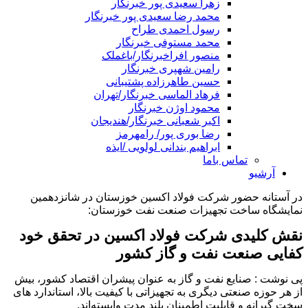
زهرا سعیدی پور خبرنگار
محمد رضا سعیدی پور خبرنگار
رسول احمدی طراح
محمد مستوفی خبرنگار
منصور افراخبرنگار/باغملک
رامین شهپری خبرنگار
حسین طاهرزاده پشتیبانی
فرهاد الماسی خبرنگار/تهران
محمود اوژن خبرنگار
اکبر شعبانی خبرنگار/هندیجان
رضا بوری پور/ رامهرمز
ابراهیم بندانی لولویی /ایذه
تماس باما
آرشیو
در آستانه حضور شرکت فولاد اکسین خوزستان در شانزدهمین
نمایشگاه ساخت تجهیزات صنعت نفت خوزستان:
نقش کلیدی شرکت فولاد اکسین در تحقق خود
کفایی صنعت نفت و گاز کشور
پی نوشت : صنایع نفت و گاز به‌ عنوان پیشران اقتصاد کشور، بیش
از هر حوزه صنعتی دیگری به تجهیزاتی با کیفیت بالا، استاندارد های
سخت‌ گیرانه و قابلیت اطمینان بلند مدت وابسته‌اند.