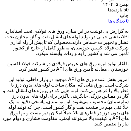
بهمن ۵, ۱۴۰۴
50 بازدیدها
چاپ
0 دیدگاه ها
به گزارش پی نوشت در این میان، ورق‌ های فولادی تحت استاندارد
API نقشی حیاتی در تولید لوله‌ های انتقال نفت و گاز، مخازن تحت
فشار و تجهیزات حساس دارند.محصولی که تا پیش از راه‌ اندازی
شرکت فولاد اکسین خوزستان، به‌طور کامل از خارج از کشور
تأمین می‌ شد و کشور را به واردات وابسته میکرد.
با آغاز تولید انبوه ورق‌ های عریض فولادی در شرکت فولاد اکسین
خوزستان ، معادله تأمین ورق‌ های API در کشور تغییر کرد.
امروز بخش عمده ورق‌ های API موجود در بازار داخلی، تولید این
شرکت است. ورق‌ هایی که امکان ساخت لوله‌ های بدون درز با
قطر بالا را فراهم می‌کنند. لوله‌ هایی که در پروژه‌ های انتقال نفت و
گاز در مقیاس بزرگ، جایگزینی ناگزیر برای لوله‌ های بدون درز
(مانیسمان) محسوب می‌شوند. این توانمندی، پاسخی دقیق به یک
خلأ فنی مهم در صنعت نفت و گاز کشور است. چرا که تولید لوله‌
های بدون درز در قطرهای بالا عملاً امکان‌ پذیر نیست و تنها ورق‌
های API با کیفیت بالا می‌توانند ایمنی، مقاومت فشاری و دوام مورد
نیاز را تضمین کنند.