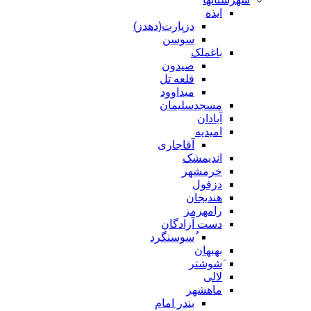
ایذه
دزپارت(دهدز)
سوسن
باغملک
صیدون
قلعه تل
میداوود
مسجدسلیمان
آبادان
امیدیه
آقاجاری
اندیمشک
خرمشهر
دزفول
هندیجان
رامهرمز
دست آزادگان
ُسوسنگرد
بهبهان
َشوشتر
لالی
ماهشهر
بندر امام