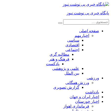
پایگاه خبری پی نوشت نیوز
صفحه اصلی
اخبارمهم
سیاسی
اقتصادی
اجتماعی
مطالبه گری
فرهنگ و هنر
پادکست
علمی و پژوهشی
بین الملل
ورزشی
ورزش همگانی
گزارش تصویری
یادداشت
اخبار ایران و جهان
اخبار خوزستان
فرمانداری اهواز
شهرستانها