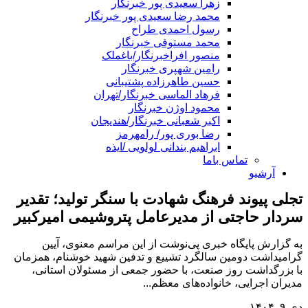
زهرا سعیدی پور خبرنگار
محمد رضا سعیدی پور خبرنگار
رسول احمدی طراح
محمد مستوفی خبرنگار
منصور افراخبرنگار/باغملک
رامین شهپری خبرنگار
حسین طاهرزاده پشتیبانی
فرهاد الماسی خبرنگار/تهران
محمود اوژن خبرنگار
اکبر شعبانی خبرنگار/هندیجان
رضا بوری پور/ رامهرمز
ابراهیم بندانی لولویی /ایذه
تماس باما
آرشیو
تجلی پیوند فرهنگ شهادت با سنگر تولید؛ تقدیر
سردار حاجتی از مدیرعامل پتروشیمی امیرکبیر
به گزارش پایگاه خبری پی‌نوشت از این مراسم معنوی، آیین
گرامیداشت دومین سالگرد تشییع و تدفین شهید خوشنام، همزمان
با بزرگداشت روز صنعت، با حضور جمعی از مسئولان استانی،
مدیران اجرایی، خانواده‌های معظم...
دی ۹, ۱۴۰۴