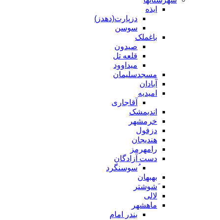
ایذه
دزپارت(دهدز)
سوسن
باغملک
صیدون
قلعه تل
میداوود
مسجدسلیمان
آبادان
امیدیه
آقاجاری
اندیمشک
خرمشهر
دزفول
هندیجان
رامهرمز
دست آزادگان
ُسوسنگرد
بهبهان
َشوشتر
لالی
ماهشهر
بندر امام