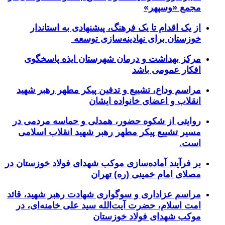
مجمع «وسپهر»
از یک اقدام تا یک فرهنگ، پیشنهادی به استاندار
خوزستان برای نهادینه‌سازی توسعه
مرکز بهداشت و درمان شهرستان ایذه پاسخگوی
افکار عمومی باشد
مراسم وداع، تشییع و تدفین پیکر مطهر رهبر شهید
انقلاب و اعضای خانواده ایشان
روایتی از شکوه حضور، همدلی و حماسه مردمی در
مسیر تشییع پیکر مطهر رهبر شهید انقلاب اسلامی
است.
بر فرآیند آماده‌سازی موکب شهدای فولاد خوزستان در
مصلای امام خمینی (ره) تهران
مراسم عزاداری و سوگواری شهادت رهبر شهید، قائد
امت اسلام، حضرت آیت‌الله سید علی خامنه‌ای، در
موکب شهدای فولاد خوزستان