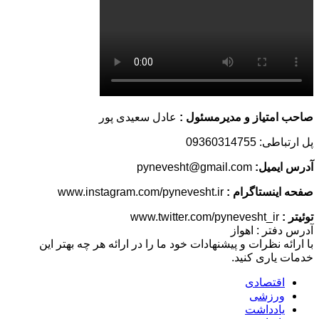
صاحب امتیاز و مدیرمسئول :
عادل سعیدی پور
پل ارتباطی: 09360314755
آدرس ایمیل:
pynevesht@gmail.com
صفحه اینستاگرام :
www.instagram.com/pynevesht.ir
توئیتر :
www.twitter.com/pynevesht_ir
آدرس دفتر : اهواز
با ارائه نظرات و پیشنهادات خود ما را در ارائه هر چه بهتر این
خدمات یاری کنید.
اقتصادی
ورزشی
یادداشت