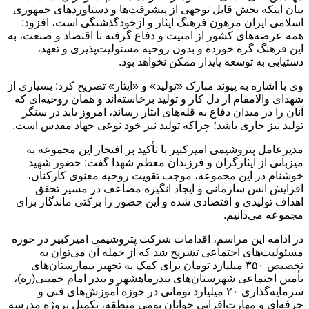
بیان اینکه بخش قابل توجهی از پیشرفت‌ها و دستاوردهای جمهوری
اسلامی ایران مرهون فرهنگ ایثار و ازخودگذشتگی است، افزود:
همه عرصه‌های کشور از امنیت و دفاع گرفته تا اقتصاد و صنعت، به
این فرهنگ گره خورده و بدون روحیه مسئولیت‌پذیری و تعهد،
دستیابی به توسعه پایدار ممکن نخواهد بود.
وی با اشاره به پیوند مبارک «تولید» و «ایثار» تصریح کرد: بسیاری از
شهدای والامقام از دل کار و تولید برخاسته‌اند و همان روحیه‌ای که
آنان را در میدان دفاع به قله‌های ایثار رساند، امروز باید در سنگر
تولید نیز جاری باشد؛ چراکه تولید نیز خود نوعی جهاد مقدس است.
مدیرعامل پتروشیمی امیرکبیر با تأکید بر افتخار این مجموعه به
میزبانی از ایثارگران و فرزندان معظم شهدا گفت: حضور شهید
خوشنام در این مجموعه، موجب تقویت روحیه معنوی کارکنان،
افزایش انس سازمانی و ایجاد انگیزه مضاعف در مسیر تحقق
اهداف تولیدی و اقتصادی شده و این حضور را برکتی ماندگار برای
مجموعه می‌دانیم.
در ادامه این مراسم، اقدامات شرکت پتروشیمی امیرکبیر در حوزه
مسئولیت‌های اجتماعی تشریح شد که از جمله آن می‌توان به
تخصیص ۳۵۰ میلیارد تومان برای کمک به تجهیز بیمارستان‌های
تأمین اجتماعی شهرستان‌های بندرماهشهر و بندر امام خمینی(ره)،
سرمایه‌گذاری ۲۰ میلیارد تومانی در حوزه آموزش‌های فنی و
حرفه‌ای و مهارت‌افزایی جوانان بومی منطقه، تکمیل پروژه مدرسه