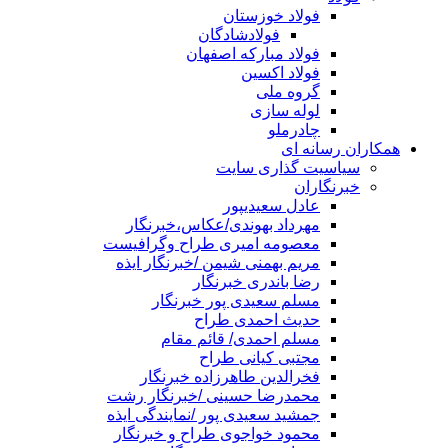
فولاد خوزستان
فولادشادگان
فولاد مبارکه اصفهان
فولاد اکسین
گروه ملی
لوله سازی
چادرملو
همکاران رسانه ای
سیاسیت گذاری سایت
خبرنگاران
عادل سعیدیپور
مهرداد بهوندی/عکاس،خبرنگار
معصومه امیری طراح وگرافیست
مریم بهمنی شیمن /خبرنگار ایذه
رضا باندری خبرنگار
مسلم سعیدی پور خبرنگار
حدیث احمدی طراح
مسلم احمدی/ قائم مقام
مجتبی کیانی طراح
فخرالدین طاهرزاده خبرنگار
محمدرضا حسینی /خبرنگار رشت
جمشید سعیدی پور /نمایندگی ایذه
محمود خواجوی طراح و خبرنگار