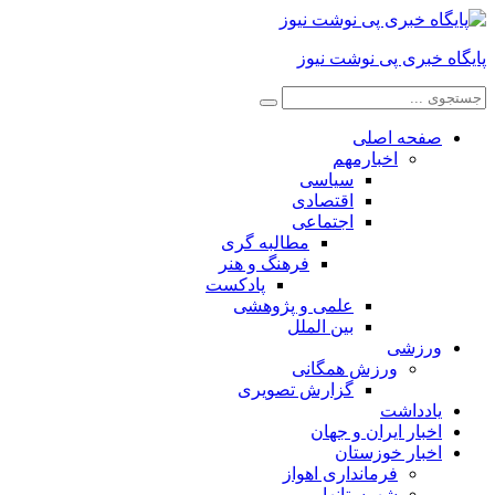
پایگاه خبری پی نوشت نیوز
صفحه اصلی
اخبارمهم
سیاسی
اقتصادی
اجتماعی
مطالبه گری
فرهنگ و هنر
پادکست
علمی و پژوهشی
بین الملل
ورزشی
ورزش همگانی
گزارش تصویری
یادداشت
اخبار ایران و جهان
اخبار خوزستان
فرمانداری اهواز
شهرستانها