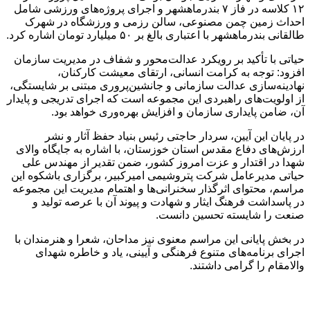
۱۲ کلاسه در فاز ۷ بندرماهشهر و اجرای پروژه‌های ورزشی شامل
احداث زمین چمن مصنوعی، سالن رزمی و ورزشگاه در شهرک
طالقانی بندرماهشهر با اعتباری بالغ بر ۵۰ میلیارد تومان اشاره کرد.
حیاتی با تأکید بر رویکرد عدالت‌محور و شفاف در مدیریت سازمان
افزود: توجه به کرامت انسانی، ارتقای معیشت کارکنان،
نهادینه‌سازی عدالت سازمانی و جانشین‌پروری مبتنی بر شایستگی،
از اولویت‌های راهبردی این مجموعه است که اجرای تدریجی و پایدار
آن، ضامن پایداری سازمان و افزایش بهره‌وری خواهد بود.
در پایان این آیین، سردار حاجتی رئیس بنیاد حفظ آثار و نشر
ارزش‌های دفاع مقدس استان خوزستان، با اشاره به جایگاه والای
شهدا در اقتدار و عزت امروز کشور، ضمن تقدیر از مهندس علی
حیاتی مدیرعامل شرکت پتروشیمی امیرکبیر، برگزاری باشکوه این
مراسم، محتوای اثرگذار سخنرانی‌ها و اهتمام مدیریت این مجموعه
در پاسداشت فرهنگ ایثار و شهادت و پیوند آن با عرصه تولید و
صنعت را شایسته تحسین دانست.
در بخش پایانی این مراسم معنوی نیز مداحان، شعرا و هنرمندان با
اجرای برنامه‌های متنوع فرهنگی و آیینی، یاد و خاطره شهدای
والامقام را گرامی داشتند.