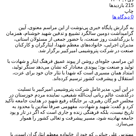
215 بازدیدها
چاپ
0 دیدگاه ها
به گزارش پایگاه خبری پی‌نوشت از این مراسم معنوی، آیین
گرامیداشت دومین سالگرد تشییع و تدفین شهید خوشنام، همزمان
با بزرگداشت روز صنعت، با حضور جمعی از مسئولان استانی،
مدیران اجرایی، خانواده‌های معظم شهدا، ایثارگران و کارکنان
صنعت در شرکت پتروشیمی امیرکبیر برگزار شد.
این مراسم، جلوه‌ای روشن از پیوند عمیق فرهنگ ایثار و شهادت با
تولید و صنعت بود؛ پیوندی معنادار که نشان می‌دهد سنگر تولید،
امتداد همان مسیری است که شهدا با نثار جان خود برای عزت،
استقلال و پیشرفت کشور ترسیم کرده‌اند.
در این آیین، مدیرعامل شرکت پتروشیمی امیرکبیر با تسلیت
درگذشت عالم ربانی آیت‌الله شفیعی، نماینده مردم خوزستان در
مجلس خبرگان رهبری، بر جایگاه رفیع شهید در هدایت جامعه تأکید
کرد و گفت: شهید و شهادت، مفهومی صرفاً نمادین یا محدود به
تاریخ نیست، بلکه فرهنگی زنده و جاری است که اگر در تار و پود
جامعه نهادینه شود، مسیر پیشرفت و تعالی کشور را هموار
می‌سازد.
مهندس علی حیاتی، که خود از خانواده معظم ایثارگران است، با