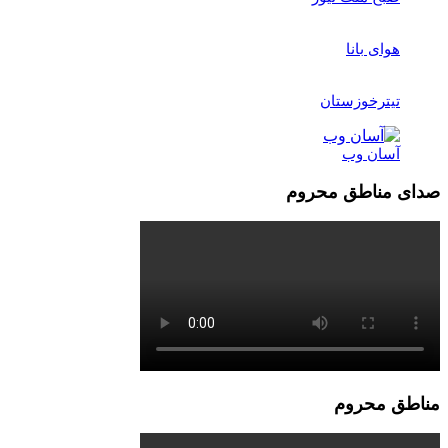
هوای بانا
تیترخوزستان
آسان وب
صدای مناطق محروم
مناطق محروم