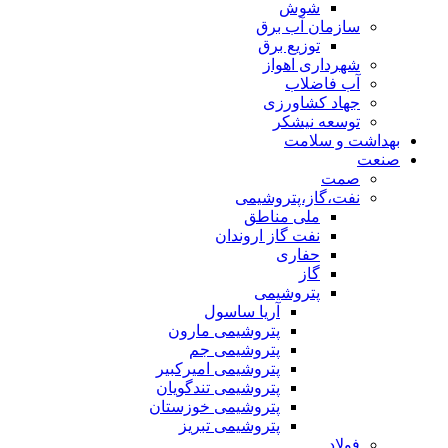
شوش
سازمان آب برق
توزیع برق
شهرداری اهواز
آب فاضلاب
جهاد کشاورزی
توسعه نیشکر
بهداشت و سلامت
صنعت
صمت
نفت،گاز،پتروشیمی
ملی مناطق
نفت گاز اروندان
حفاری
گاز
پتروشیمی
آریا ساسول
پتروشیمی مارون
پتروشیمی جم
پتروشیمی امیرکبیر
پتروشیمی تندگویان
پتروشیمی خوزستان
پتروشیمی تبریز
فولاد