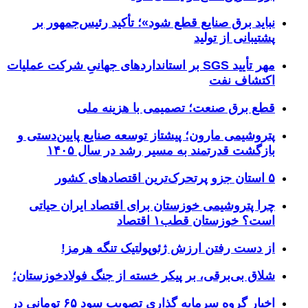
نباید برق صنایع قطع شود»؛ تأکید رئیس‌جمهور بر
پشتیبانی از تولید
مهر تأیید SGS بر استانداردهای جهانیِ شرکت عملیات
اکتشاف نفت
قطع برق صنعت؛ تصمیمی با هزینه ملی
پتروشیمی مارون؛ پیشتاز توسعه صنایع پایین‌دستی و
بازگشت قدرتمند به مسیر رشد در سال ۱۴۰۵
۵ استان جزو پرتحرک‌ترین اقتصاد‌های کشور
چرا پتروشیمی خوزستان برای اقتصاد ایران حیاتی
است؟ خوزستان قطب۱ اقتصاد
از دست رفتن ارزش ژئوپولتیک تنگه هرمز!
شلاق‌ بی‌برقی، بر پیکر خسته‌ از جنگ فولادخوزستان؛
اخبار گروه سرمایه گذاری تصویب سود ۶۵ تومانی در