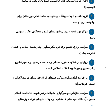
اخبار گروه سرمایه گذاری تصویب سود ۶۵ تومانی در مجمع
«وسپهر»
از یک اقدام تا یک فرهنگ، پیشنهادی به استاندار خوزستان برای
نهادینه‌سازی توسعه
مرکز بهداشت و درمان شهرستان ایذه پاسخگوی افکار عمومی
باشد
مراسم وداع، تشییع و تدفین پیکر مطهر رهبر شهید انقلاب و اعضای
خانواده ایشان
ولید ۱۸۰
روایتی از شکوه حضور، همدلی و حماسه مردمی در مسیر تشییع
سد،
پیکر مطهر رهبر شهید انقلاب اسلامی است.
بر فرآیند آماده‌سازی موکب شهدای فولاد خوزستان در مصلای امام
خمینی (ره) تهران
مراسم عزاداری و سوگواری شهادت رهبر شهید، قائد امت اسلام،
حضرت آیت‌الله سید علی خامنه‌ای، در موکب شهدای فولاد خوزستان