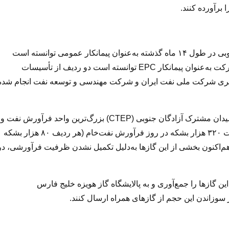
 برآورده کنند.
پاک‌نژاد با اشاره به اینکه شرکت پتروپارس در میدان آزادگان جنوبی در طول ۱۴ ماه گذشته به‌عنوان پیمانکار عمومی توانسته است
تولید را بیش از ۵۰ هزار بشکه در روز افزایش دهد، گفت: این شرکت به‌عنوان پیمانکار EPC توانسته است دو ردیف از تأسیسات
 راهبری شرکت ملی نفت ایران و شرکت مهندسی و توسعه نفت انجام شده
وی با تشریح مشخصات این واحد گفت: واحد فرآورش مرکزی میدان مشترک آزادگان جنوبی (CTEP) بزرگ‌ترین واحد فرآورش نفت و
گاز کشور بوده که شامل چهار ردیف فرآورشی با مجموع ظرفیت ۳۲۰ هزار بشکه در روز فرآورش نفت‌خام (هر ردیف ۸۰ هزار بشکه
اه است و هم‌اکنون بخشی از این گازها به‌دلیل تکمیل نشدن ظرفیت فرآورشی، در
زیر نفت ادامه داد: انتظار داریم همکاران ما تا پایان سال ۱۴۰۵ این گازها را جمع‌آوری و به پالایشگاه گاز هویزه خلیج فارس