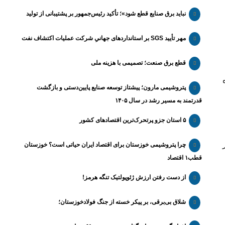
نباید برق صنایع قطع شود»؛ تأکید رئیس‌جمهور بر پشتیبانی از تولید
مهر تأیید SGS بر استانداردهای جهانیِ شرکت عملیات اکتشاف نفت
قطع برق صنعت؛ تصمیمی با هزینه ملی
پتروشیمی مارون؛ پیشتاز توسعه صنایع پایین‌دستی و بازگشت
قدرتمند به مسیر رشد در سال ۱۴۰۵
۵ استان جزو پرتحرک‌ترین اقتصاد‌های کشور
چرا پتروشیمی خوزستان برای اقتصاد ایران حیاتی است؟ خوزستان
قطب۱ اقتصاد
از دست رفتن ارزش ژئوپولتیک تنگه هرمز!
شلاق‌ بی‌برقی، بر پیکر خسته‌ از جنگ فولادخوزستان؛