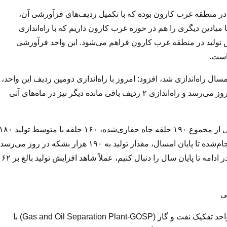
دی در منطقه غرب کارون بوده که با تکمیل ردیف‌های فرآورشی آن،
میادین دیگری را هم در حوزه غرب کارون داریم که با راه‌اندازی
 تولید در منطقه غرب کارون فراهم می‌شود. این واحد فرآورشی
است.
ال راه‌اندازی شد، افزود: امروز با راه‌اندازی دومین ردیف این واحد،
مجموع ظرفیت فرآورش نفت خام به حدود ۱۶۰ هزار بشکه در روز می‌رسد و راه‌اندازی ۲ ردیف باقی مانده دیگر نیز در ماه‌های آتی
وزیر نفت با بیان اینکه هم اکنون در میدان مشترک آزادگان جنوبی از مجموع ۱۹۰ حلقه چاه حفاری‌شده، ۱۶۰ حلقه با متوسط ت
هزار بشکه در روز در مدار تولید قرار دارد و طبق برنامه‌ریزی انجام‌شده تا پایان امسال، مقدار تولید به ۱۹۰ هزار بشکه در روز می‌ر
تصریح کرد: اگر فرآیند افزایش تولید در ۱۴ ماه گذشته تاکنون و در ادامه تا پایان سال را دنبال کنیم، عملاً شاهد افزایش تولید بالغ بر ۶۲
ی
پاک‌نژاد با اشاره به اینکه سیالات تولیدی این میدان از طریق دو واحد تفکیک نفت و گاز (Gas and Oil Separation Plant-GOSP) با