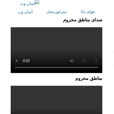
هوای بانا
تیترخوزستان
آسان وب
صدای مناطق محروم
مناطق محروم