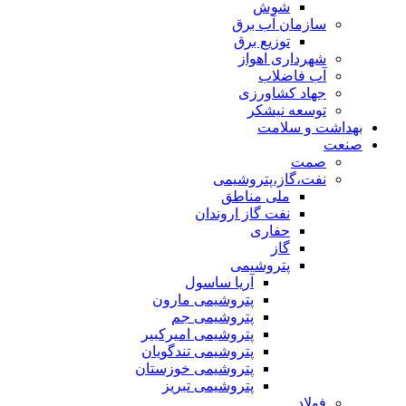
شوش
سازمان آب برق
توزیع برق
شهرداری اهواز
آب فاضلاب
جهاد کشاورزی
توسعه نیشکر
بهداشت و سلامت
صنعت
صمت
نفت،گاز،پتروشیمی
ملی مناطق
نفت گاز اروندان
حفاری
گاز
پتروشیمی
آریا ساسول
پتروشیمی مارون
پتروشیمی جم
پتروشیمی امیرکبیر
پتروشیمی تندگویان
پتروشیمی خوزستان
پتروشیمی تبریز
فولاد