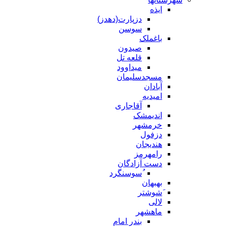
ایذه
دزپارت(دهدز)
سوسن
باغملک
صیدون
قلعه تل
میداوود
مسجدسلیمان
آبادان
امیدیه
آقاجاری
اندیمشک
خرمشهر
دزفول
هندیجان
رامهرمز
دست آزادگان
ُسوسنگرد
بهبهان
َشوشتر
لالی
ماهشهر
بندر امام