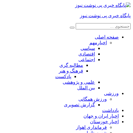
پایگاه خبری پی نوشت نیوز
صفحه اصلی
اخبارمهم
سیاسی
اقتصادی
اجتماعی
مطالبه گری
فرهنگ و هنر
پادکست
علمی و پژوهشی
بین الملل
ورزشی
ورزش همگانی
گزارش تصویری
یادداشت
اخبار ایران و جهان
اخبار خوزستان
فرمانداری اهواز
شهرستانها