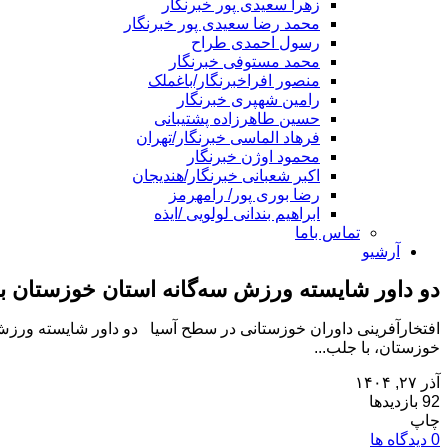
زهرا سعیدی پور خبرنگار
محمد رضا سعیدی پور خبرنگار
رسول احمدی طراح
محمد مستوفی خبرنگار
منصور افراخبرنگار/باغملک
رامین شهپری خبرنگار
حسین طاهرزاده پشتیبانی
فرهاد الماسی خبرنگار/تهران
محمود اوژن خبرنگار
اکبر شعبانی خبرنگار/هندیجان
رضا بوری پور/ رامهرمز
ابراهیم بندانی لولویی /ایذه
تماس باما
آرشیو
دو داور شایسته ورزش سه‌گانه استان خوزستان ب
افتخارآفرینی داوران خوزستانی در سطح آسیا دو داور شایسته ورزش س
خوزستان، با جلب...
آذر ۲۷, ۱۴۰۴
92 بازدیدها
چاپ
0 دیدگاه ها