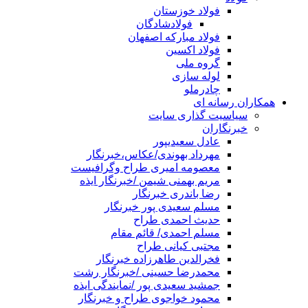
فولاد خوزستان
فولادشادگان
فولاد مبارکه اصفهان
فولاد اکسین
گروه ملی
لوله سازی
چادرملو
همکاران رسانه ای
سیاسیت گذاری سایت
خبرنگاران
عادل سعیدیپور
مهرداد بهوندی/عکاس،خبرنگار
معصومه امیری طراح وگرافیست
مریم بهمنی شیمن /خبرنگار ایذه
رضا باندری خبرنگار
مسلم سعیدی پور خبرنگار
حدیث احمدی طراح
مسلم احمدی/ قائم مقام
مجتبی کیانی طراح
فخرالدین طاهرزاده خبرنگار
محمدرضا حسینی /خبرنگار رشت
جمشید سعیدی پور /نمایندگی ایذه
محمود خواجوی طراح و خبرنگار