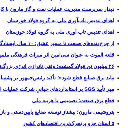
دیدار سرپرست مدیریت عملیات نفت و گاز مارون با کار
اهدای تندیس تاب‌آوری ملی به گروه فولاد خوزستان
اهدای تندیس تاب آوری ملی به گروه فولاد خوزستان
از چرخ‌دنده‌های صنعت تا مسیر عشق؛ ۱۰ سال ایستادگی فولاد خوزستان در مرز چذابه
قلعه الموت به عنوان سی‌امین اثر میراث‌ فرهنگی ملم
۲۶ میلیون تن فولاد گمشده؛ وقتی ناترازی انرژی بزرگ‌ترین مانع تولید می‌شود
نباید برق صنایع قطع شود»؛ تأکید رئیس‌جمهور بر پشتیبانی
مهر تأیید SGS بر استانداردهای جهانیِ شرکت عملیات اکتشاف نفت
قطع برق صنعت؛ تصمیمی با هزینه ملی
پتروشیمی مارون؛ پیشتاز توسعه صنایع پایین‌دستی و بازگ
۵ استان جزو پرتحرک‌ترین اقتصاد‌های کشور