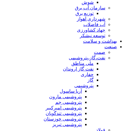
شوش
سازمان آب برق
توزیع برق
شهرداری اهواز
آب فاضلاب
جهاد کشاورزی
توسعه نیشکر
بهداشت و سلامت
صنعت
صمت
نفت،گاز،پتروشیمی
ملی مناطق
نفت گاز اروندان
حفاری
گاز
پتروشیمی
آریا ساسول
پتروشیمی مارون
پتروشیمی جم
پتروشیمی امیرکبیر
پتروشیمی تندگویان
پتروشیمی خوزستان
پتروشیمی تبریز
فولاد