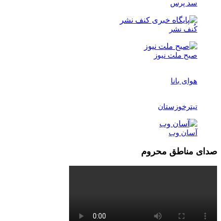
سد پرس
کُنف نشر
صبح ملت نیوز
هوای بانا
تیترخوزستان
آسان وب
صدای مناطق محروم