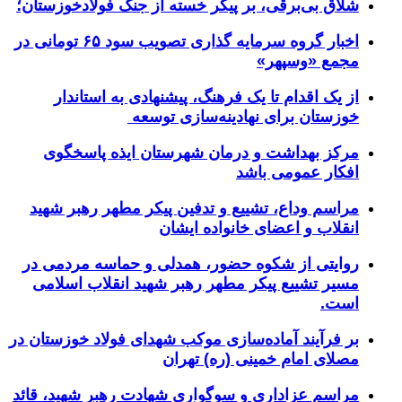
شلاق‌ بی‌برقی، بر پیکر خسته‌ از جنگ فولادخوزستان؛
اخبار گروه سرمایه گذاری تصویب سود ۶۵ تومانی در
مجمع «وسپهر»
از یک اقدام تا یک فرهنگ، پیشنهادی به استاندار
خوزستان برای نهادینه‌سازی توسعه
مرکز بهداشت و درمان شهرستان ایذه پاسخگوی
افکار عمومی باشد
مراسم وداع، تشییع و تدفین پیکر مطهر رهبر شهید
انقلاب و اعضای خانواده ایشان
روایتی از شکوه حضور، همدلی و حماسه مردمی در
مسیر تشییع پیکر مطهر رهبر شهید انقلاب اسلامی
است.
بر فرآیند آماده‌سازی موکب شهدای فولاد خوزستان در
مصلای امام خمینی (ره) تهران
مراسم عزاداری و سوگواری شهادت رهبر شهید، قائد