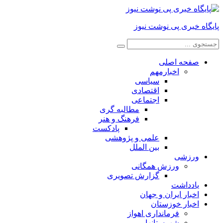
پایگاه خبری پی نوشت نیوز
صفحه اصلی
اخبارمهم
سیاسی
اقتصادی
اجتماعی
مطالبه گری
فرهنگ و هنر
پادکست
علمی و پژوهشی
بین الملل
ورزشی
ورزش همگانی
گزارش تصویری
یادداشت
اخبار ایران و جهان
اخبار خوزستان
فرمانداری اهواز
شهرستانها