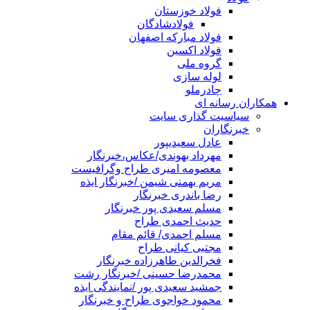
فولاد خوزستان
فولادشادگان
فولاد مبارکه اصفهان
فولاد اکسین
گروه ملی
لوله سازی
چادرملو
همکاران رسانه ای
سیاسیت گذاری سایت
خبرنگاران
عادل سعیدیپور
مهرداد بهوندی/عکاس،خبرنگار
معصومه امیری طراح وگرافیست
مریم بهمنی شیمن /خبرنگار ایذه
رضا باندری خبرنگار
مسلم سعیدی پور خبرنگار
حدیث احمدی طراح
مسلم احمدی/ قائم مقام
مجتبی کیانی طراح
فخرالدین طاهرزاده خبرنگار
محمدرضا حسینی /خبرنگار رشت
جمشید سعیدی پور /نمایندگی ایذه
محمود خواجوی طراح و خبرنگار