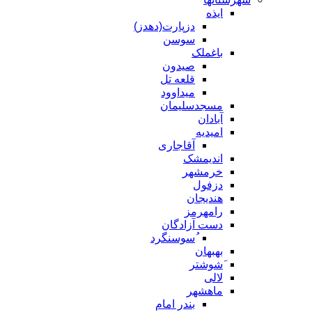
ایذه
دزپارت(دهدز)
سوسن
باغملک
صیدون
قلعه تل
میداوود
مسجدسلیمان
آبادان
امیدیه
آقاجاری
اندیمشک
خرمشهر
دزفول
هندیجان
رامهرمز
دست آزادگان
ُسوسنگرد
بهبهان
َشوشتر
لالی
ماهشهر
بندر امام