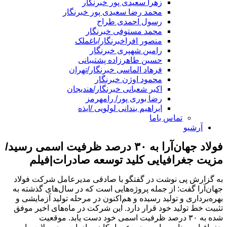
زهرا سعیدی پور خبرنگار
محمد رضا سعیدی پور خبرنگار
رسول احمدی طراح
محمد مستوفی خبرنگار
منصور افراخبرنگار/باغملک
رامین شهپری خبرنگار
حسین طاهرزاده پشتیبانی
فرهاد الماسی خبرنگار/تهران
محمود اوژن خبرنگار
اکبر شعبانی خبرنگار/هندیجان
رضا بوری پور/ رامهرمز
ابراهیم بندانی لولویی /ایذه
تماس باما
آرشیو
فولاد جهان‌آرا به ۳۰ درصد ظرفیت اسمی رسید/
مزیت جغرافیایی کلید توسعه صادرات|فیلم
به گزارش پی نوشت در گفتگو با صادقی مدیرعامل شرکت فولاد
جهان‌آرا گفت: از جمله پروژه‌هایی است که در سال‌های گذشته به
بهره‌برداری و تولید رسیده و هم‌اکنون در مرحله تولید آزمایشی و
تثبیت خط تولید خود قرار دارد. این شرکت در ماه‌های اخیر موفق
شده به ۳۰ درصد ظرفیت اسمی خود دست یابد. موقعیت