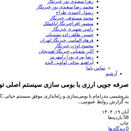
زهرا سعیدی پور خبرنگار
محمد رضا سعیدی پور خبرنگار
رسول احمدی طراح
محمد مستوفی خبرنگار
منصور افراخبرنگار/باغملک
رامین شهپری خبرنگار
حسین طاهرزاده پشتیبانی
فرهاد الماسی خبرنگار/تهران
محمود اوژن خبرنگار
اکبر شعبانی خبرنگار/هندیجان
رضا بوری پور/ رامهرمز
ابراهیم بندانی لولویی /ایذه
تماس باما
آرشیو
صرفه‌ جویی ارزی با بومی‌‌ سازی سیستم اصلی تور
به گزارش روابط عمومی...
آبان ۱۹, ۱۴۰۴
58 بازدیدها
چاپ
0 دیدگاه ها