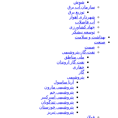
شوش
سازمان آب برق
توزیع برق
شهرداری اهواز
آب فاضلاب
جهاد کشاورزی
توسعه نیشکر
بهداشت و سلامت
صنعت
صمت
نفت،گاز،پتروشیمی
ملی مناطق
نفت گاز اروندان
حفاری
گاز
پتروشیمی
آریا ساسول
پتروشیمی مارون
پتروشیمی جم
پتروشیمی امیرکبیر
پتروشیمی تندگویان
پتروشیمی خوزستان
پتروشیمی تبریز
فولاد