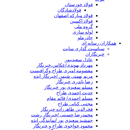
فولاد خوزستان
فولادشادگان
فولاد مبارکه اصفهان
فولاد اکسین
گروه ملی
لوله سازی
چادرملو
همکاران رسانه ای
سیاسیت گذاری سایت
خبرنگاران
عادل سعیدیپور
مهرداد بهوندی/عکاس،خبرنگار
معصومه امیری طراح وگرافیست
مریم بهمنی شیمن /خبرنگار ایذه
رضا باندری خبرنگار
مسلم سعیدی پور خبرنگار
حدیث احمدی طراح
مسلم احمدی/ قائم مقام
مجتبی کیانی طراح
فخرالدین طاهرزاده خبرنگار
محمدرضا حسینی /خبرنگار رشت
جمشید سعیدی پور /نمایندگی ایذه
محمود خواجوی طراح و خبرنگار