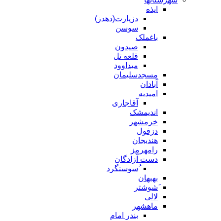
ایذه
دزپارت(دهدز)
سوسن
باغملک
صیدون
قلعه تل
میداوود
مسجدسلیمان
آبادان
امیدیه
آقاجاری
اندیمشک
خرمشهر
دزفول
هندیجان
رامهرمز
دست آزادگان
ُسوسنگرد
بهبهان
َشوشتر
لالی
ماهشهر
بندر امام