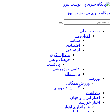
پایگاه خبری پی نوشت نیوز
صفحه اصلی
اخبارمهم
سیاسی
اقتصادی
اجتماعی
مطالبه گری
فرهنگ و هنر
پادکست
علمی و پژوهشی
بین الملل
ورزشی
ورزش همگانی
گزارش تصویری
یادداشت
اخبار ایران و جهان
اخبار خوزستان
فرمانداری اهواز
شهرستانها