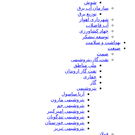
شوش
سازمان آب برق
توزیع برق
شهرداری اهواز
آب فاضلاب
جهاد کشاورزی
توسعه نیشکر
بهداشت و سلامت
صنعت
صمت
نفت،گاز،پتروشیمی
ملی مناطق
نفت گاز اروندان
حفاری
گاز
پتروشیمی
آریا ساسول
پتروشیمی مارون
پتروشیمی جم
پتروشیمی امیرکبیر
پتروشیمی تندگویان
پتروشیمی خوزستان
پتروشیمی تبریز
فولاد