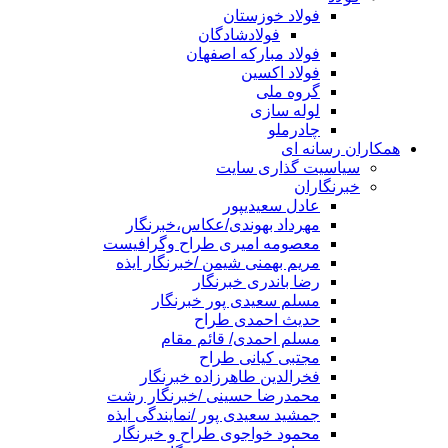
فولاد خوزستان
فولادشادگان
فولاد مبارکه اصفهان
فولاد اکسین
گروه ملی
لوله سازی
چادرملو
همکاران رسانه ای
سیاسیت گذاری سایت
خبرنگاران
عادل سعیدیپور
مهرداد بهوندی/عکاس،خبرنگار
معصومه امیری طراح وگرافیست
مریم بهمنی شیمن /خبرنگار ایذه
رضا باندری خبرنگار
مسلم سعیدی پور خبرنگار
حدیث احمدی طراح
مسلم احمدی/ قائم مقام
مجتبی کیانی طراح
فخرالدین طاهرزاده خبرنگار
محمدرضا حسینی /خبرنگار رشت
جمشید سعیدی پور /نمایندگی ایذه
محمود خواجوی طراح و خبرنگار