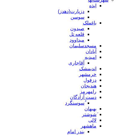
ایذه
دزپارت(دهدز)
سوسن
باغملک
صیدون
قلعه تل
میداوود
مسجدسلیمان
آبادان
امیدیه
آقاجاری
اندیمشک
خرمشهر
دزفول
هندیجان
رامهرمز
دست آزادگان
ُسوسنگرد
بهبهان
َشوشتر
لالی
ماهشهر
بندر امام