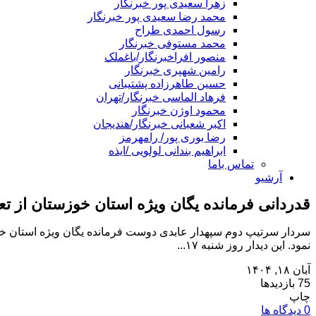
زهرا سعیدی پور خبرنگار
محمد رضا سعیدی پور خبرنگار
رسول احمدی طراح
محمد مستوفی خبرنگار
منصور افراخبرنگار/باغملک
رامین شهپری خبرنگار
حسین طاهرزاده پشتیبانی
فرهاد الماسی خبرنگار/تهران
محمود اوژن خبرنگار
اکبر شعبانی خبرنگار/هندیجان
رضا بوری پور/ رامهرمز
ابراهیم بندانی لولویی /ایذه
تماس باما
آرشیو
قدردانی فرمانده یگان ویژه استان خوزستان از ت
سردار سرتیپ دوم سپهدار عابدی دوست فرمانده یگان ویژه استان خوز
نمود. این دیدار روز شنبه ۱۷...
آبان ۱۸, ۱۴۰۴
75 بازدیدها
چاپ
0 دیدگاه ها