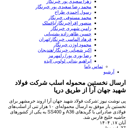
زهرا سعیدی پور خبرنگار
محمد رضا سعیدی پور خبرنگار
رسول احمدی طراح
محمد مستوفی خبرنگار
منصور افراخبرنگار/باغملک
رامین شهپری خبرنگار
حسین طاهرزاده پشتیبانی
فرهاد الماسی خبرنگار/تهران
محمود اوژن خبرنگار
اکبر شعبانی خبرنگار/هندیجان
رضا بوری پور/ رامهرمز
ابراهیم بندانی لولویی /ایذه
تماس باما
آرشیو
ارسال نخستین محموله اسلب شرکت فولاد
شهید جهان آرا از طریق دریا
پی نوشت نیوز :شرکت فولاد شهید جهان آرا اروند خرمشهر برای
نخستین بار موفق به ارسال محموله‌ای ۱۰ هزار تنی از اسلب‌های
فولادی صادراتی با گریدهای A36 و SS400 به یکی از کشورهای
حاشیه خلیج فارس شد.
آبان ۱۷, ۱۴۰۴