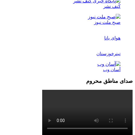
کُنف نشر
صبح ملت نیوز
هوای بانا
تیترخوزستان
آسان وب
صدای مناطق محروم