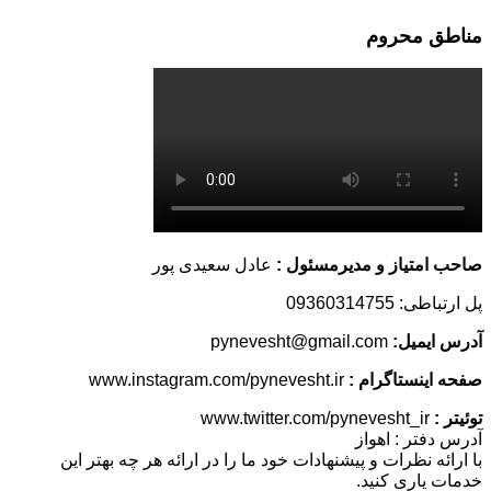
مناطق محروم
صاحب امتیاز و مدیرمسئول :
عادل سعیدی پور
پل ارتباطی: 09360314755
آدرس ایمیل:
pynevesht@gmail.com
صفحه اینستاگرام :
www.instagram.com/pynevesht.ir
توئیتر :
www.twitter.com/pynevesht_ir
آدرس دفتر : اهواز
با ارائه نظرات و پیشنهادات خود ما را در ارائه هر چه بهتر این
خدمات یاری کنید.