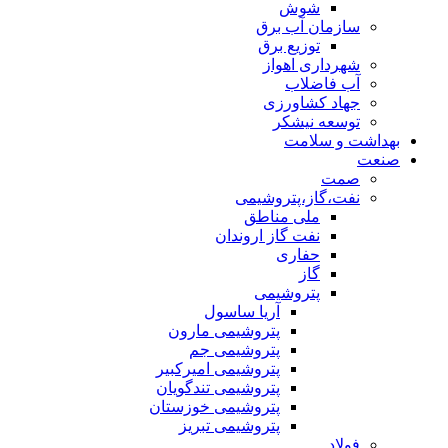
شوش
سازمان آب برق
توزیع برق
شهرداری اهواز
آب فاضلاب
جهاد کشاورزی
توسعه نیشکر
بهداشت و سلامت
صنعت
صمت
نفت،گاز،پتروشیمی
ملی مناطق
نفت گاز اروندان
حفاری
گاز
پتروشیمی
آریا ساسول
پتروشیمی مارون
پتروشیمی جم
پتروشیمی امیرکبیر
پتروشیمی تندگویان
پتروشیمی خوزستان
پتروشیمی تبریز
فولاد