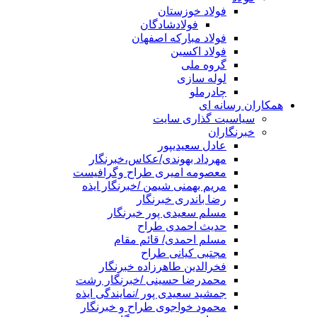
فولاد خوزستان
فولادشادگان
فولاد مبارکه اصفهان
فولاد اکسین
گروه ملی
لوله سازی
چادرملو
همکاران رسانه ای
سیاسیت گذاری سایت
خبرنگاران
عادل سعیدیپور
مهرداد بهوندی/عکاس،خبرنگار
معصومه امیری طراح وگرافیست
مریم بهمنی شیمن /خبرنگار ایذه
رضا باندری خبرنگار
مسلم سعیدی پور خبرنگار
حدیث احمدی طراح
مسلم احمدی/ قائم مقام
مجتبی کیانی طراح
فخرالدین طاهرزاده خبرنگار
محمدرضا حسینی /خبرنگار رشت
جمشید سعیدی پور /نمایندگی ایذه
محمود خواجوی طراح و خبرنگار