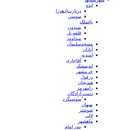
ایذه
دزپارت(دهدز)
سوسن
باغملک
صیدون
قلعه تل
میداوود
مسجدسلیمان
آبادان
امیدیه
آقاجاری
اندیمشک
خرمشهر
دزفول
هندیجان
رامهرمز
دست آزادگان
ُسوسنگرد
بهبهان
َشوشتر
لالی
ماهشهر
بندر امام