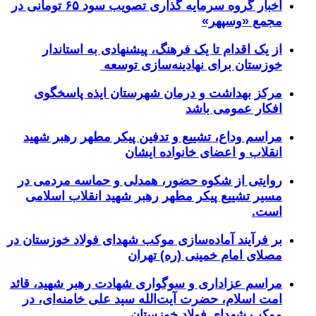
اخبار گروه سرمایه گذاری تصویب سود ۶۵ تومانی در
مجمع «وسپهر»
از یک اقدام تا یک فرهنگ، پیشنهادی به استاندار
خوزستان برای نهادینه‌سازی توسعه
مرکز بهداشت و درمان شهرستان ایذه پاسخگوی
افکار عمومی باشد
مراسم وداع، تشییع و تدفین پیکر مطهر رهبر شهید
انقلاب و اعضای خانواده ایشان
روایتی از شکوه حضور، همدلی و حماسه مردمی در
مسیر تشییع پیکر مطهر رهبر شهید انقلاب اسلامی
است.
بر فرآیند آماده‌سازی موکب شهدای فولاد خوزستان در
مصلای امام خمینی (ره) تهران
مراسم عزاداری و سوگواری شهادت رهبر شهید، قائد
امت اسلام، حضرت آیت‌الله سید علی خامنه‌ای، در
موکب شهدای فولاد خوزستان