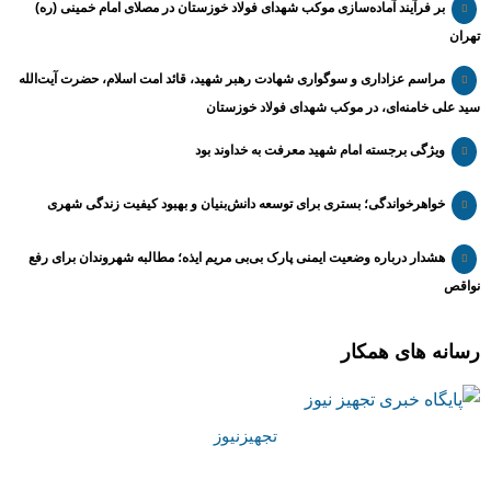
بر فرآیند آماده‌سازی موکب شهدای فولاد خوزستان در مصلای امام خمینی (ره)
تهران
مراسم عزاداری و سوگواری شهادت رهبر شهید، قائد امت اسلام، حضرت آیت‌الله
سید علی خامنه‌ای، در موکب شهدای فولاد خوزستان
ویژگی برجسته امام شهید معرفت به خداوند بود
خواهرخواندگی؛ بستری برای توسعه دانش‌بنیان و بهبود کیفیت زندگی شهری
هشدار درباره وضعیت ایمنی پارک بی‌بی مریم ایذه؛ مطالبه شهروندان برای رفع
نواقص
رسانه های همکار
تجهیزنیوز