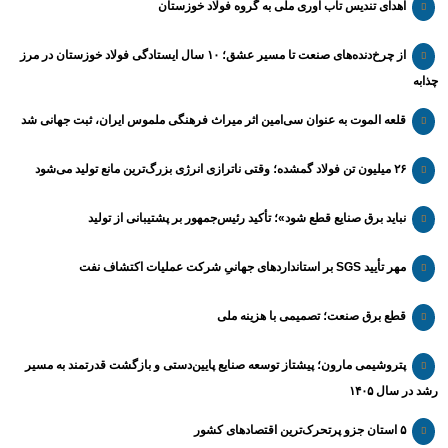
اهدای تندیس تاب آوری ملی به گروه فولاد خوزستان
از چرخ‌دنده‌های صنعت تا مسیر عشق؛ ۱۰ سال ایستادگی فولاد خوزستان در مرز
چذابه
قلعه الموت به عنوان سی‌امین اثر میراث‌ فرهنگی ملموس ایران، ثبت جهانی شد
۲۶ میلیون تن فولاد گمشده؛ وقتی ناترازی انرژی بزرگ‌ترین مانع تولید می‌شود
نباید برق صنایع قطع شود»؛ تأکید رئیس‌جمهور بر پشتیبانی از تولید
مهر تأیید SGS بر استانداردهای جهانیِ شرکت عملیات اکتشاف نفت
قطع برق صنعت؛ تصمیمی با هزینه ملی
پتروشیمی مارون؛ پیشتاز توسعه صنایع پایین‌دستی و بازگشت قدرتمند به مسیر
رشد در سال ۱۴۰۵
۵ استان جزو پرتحرک‌ترین اقتصاد‌های کشور