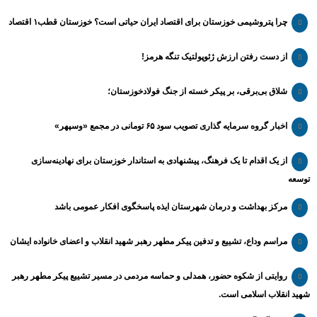
چرا پتروشیمی خوزستان برای اقتصاد ایران حیاتی است؟ خوزستان قطب۱ اقتصاد
از دست رفتن ارزش ژئوپولتیک تنگه هرمز!
شلاق‌ بی‌برقی، بر پیکر خسته‌ از جنگ فولادخوزستان؛
اخبار گروه سرمایه گذاری تصویب سود ۶۵ تومانی در مجمع «وسپهر»
از یک اقدام تا یک فرهنگ، پیشنهادی به استاندار خوزستان برای نهادینه‌سازی
توسعه
مرکز بهداشت و درمان شهرستان ایذه پاسخگوی افکار عمومی باشد
مراسم وداع، تشییع و تدفین پیکر مطهر رهبر شهید انقلاب و اعضای خانواده ایشان
روایتی از شکوه حضور، همدلی و حماسه مردمی در مسیر تشییع پیکر مطهر رهبر
شهید انقلاب اسلامی است.