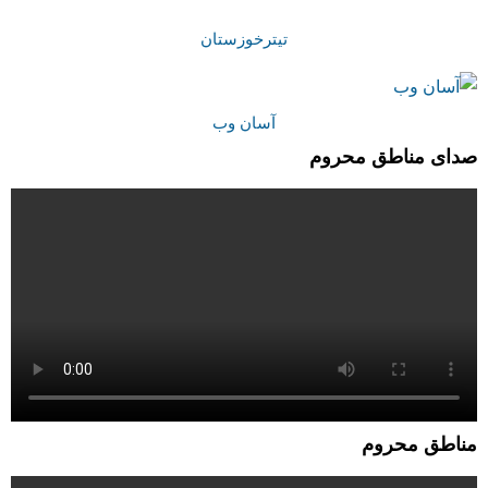
تیترخوزستان
آسان وب
صدای مناطق محروم
مناطق محروم