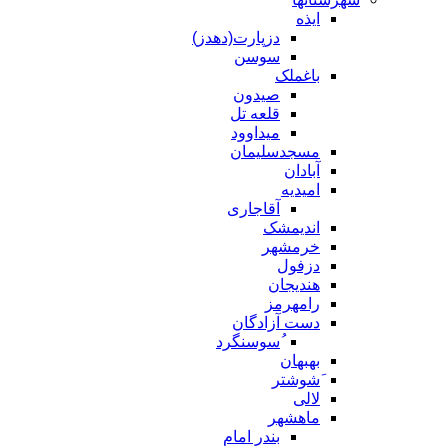
ایذه
دزپارت(دهدز)
سوسن
باغملک
صیدون
قلعه تل
میداوود
مسجدسلیمان
آبادان
امیدیه
آقاجاری
اندیمشک
خرمشهر
دزفول
هندیجان
رامهرمز
دست آزادگان
ُسوسنگرد
بهبهان
َشوشتر
لالی
ماهشهر
بندر امام