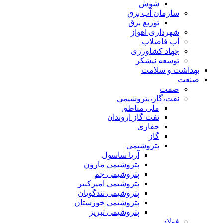
شوش
سازمان آب برق
توزیع برق
شهرداری اهواز
آب فاضلاب
جهاد کشاورزی
توسعه نیشکر
بهداشت و سلامت
صنعت
صمت
نفت،گاز،پتروشیمی
ملی مناطق
نفت گاز اروندان
حفاری
گاز
پتروشیمی
آریا ساسول
پتروشیمی مارون
پتروشیمی جم
پتروشیمی امیرکبیر
پتروشیمی تندگویان
پتروشیمی خوزستان
پتروشیمی تبریز
فولاد