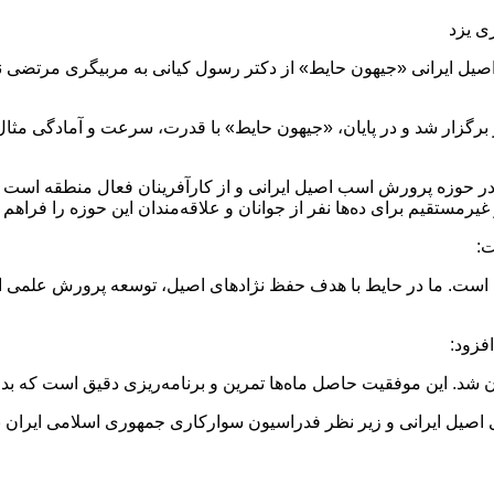
ی یزد
یل ایرانی «جیهون حایط» از دکتر رسول کیانی به مربیگری مرتضی ن
برگزار شد و در پایان، «جیهون حایط» با قدرت، سرعت و آمادگی مثال
در حوزه پرورش اسب اصیل ایرانی و از کارآفرینان فعال منطقه است ک
مستقیم برای ده‌ها نفر از جوانان و علاقه‌مندان این حوزه را فراهم
ت:
ست. ما در حایط با هدف حفظ نژادهای اصیل، توسعه پرورش علمی اسب
فزود:
 شد. این موفقیت حاصل ماه‌ها تمرین و برنامه‌ریزی دقیق است که بدو
صیل ایرانی و زیر نظر فدراسیون سوارکاری جمهوری اسلامی ایران ب