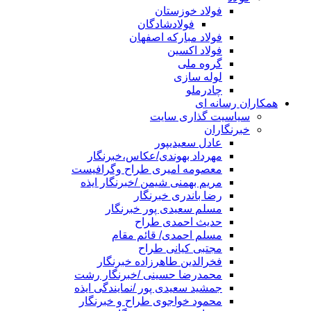
فولاد خوزستان
فولادشادگان
فولاد مبارکه اصفهان
فولاد اکسین
گروه ملی
لوله سازی
چادرملو
همکاران رسانه ای
سیاسیت گذاری سایت
خبرنگاران
عادل سعیدیپور
مهرداد بهوندی/عکاس،خبرنگار
معصومه امیری طراح وگرافیست
مریم بهمنی شیمن /خبرنگار ایذه
رضا باندری خبرنگار
مسلم سعیدی پور خبرنگار
حدیث احمدی طراح
مسلم احمدی/ قائم مقام
مجتبی کیانی طراح
فخرالدین طاهرزاده خبرنگار
محمدرضا حسینی /خبرنگار رشت
جمشید سعیدی پور /نمایندگی ایذه
محمود خواجوی طراح و خبرنگار