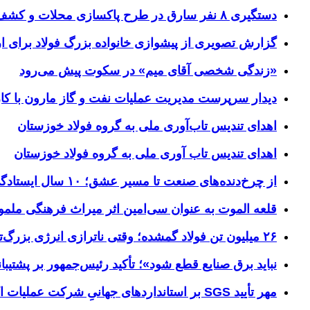
دستگیری ۸ نفر سارق در طرح پاکسازی محلات و کشف ۱۷ فقره سرقت
گزارش تصویری از پیشوازی خانواده بزرگ فولاد برای 
«زندگی شخصی آقای میم» در سکوت پیش می‌رود
دیدار سرپرست مدیریت عملیات نفت و گاز مارون با کار
اهدای تندیس تاب‌آوری ملی به گروه فولاد خوزستان
اهدای تندیس تاب آوری ملی به گروه فولاد خوزستان
از چرخ‌دنده‌های صنعت تا مسیر عشق؛ ۱۰ سال ایستادگی فولاد خوزستان در مرز چذابه
قلعه الموت به عنوان سی‌امین اثر میراث‌ فرهنگی ملم
۲۶ میلیون تن فولاد گمشده؛ وقتی ناترازی انرژی بزرگ‌ترین مانع تولید می‌شود
نباید برق صنایع قطع شود»؛ تأکید رئیس‌جمهور بر پشتیبانی
مهر تأیید SGS بر استانداردهای جهانیِ شرکت عملیات اکتشاف نفت