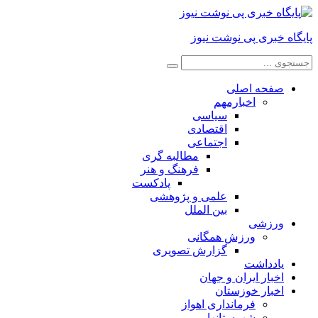
پایگاه خبری پی نوشت نیوز
صفحه اصلی
اخبارمهم
سیاسی
اقتصادی
اجتماعی
مطالبه گری
فرهنگ و هنر
پادکست
علمی و پژوهشی
بین الملل
ورزشی
ورزش همگانی
گزارش تصویری
یادداشت
اخبار ایران و جهان
اخبار خوزستان
فرمانداری اهواز
شهرستانها