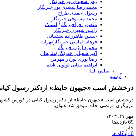
زهرا سعیدی پور خبرنگار
محمد رضا سعیدی پور خبرنگار
رسول احمدی طراح
محمد مستوفی خبرنگار
منصور افراخبرنگار/باغملک
رامین شهپری خبرنگار
حسین طاهرزاده پشتیبانی
فرهاد الماسی خبرنگار/تهران
محمود اوژن خبرنگار
اکبر شعبانی خبرنگار/هندیجان
رضا بوری پور/ رامهرمز
ابراهیم بندانی لولویی /ایذه
تماس باما
آرشیو
درخشش اسب «جیهون حایط» ازدکتر رسول کیان
درخشش اسب «جیهون حایط» از دکتر رسول کیانی در کورس کشوری ی
مربیگری مرتضی نجات موفق شد عنوان...
مهر ۲۷, ۱۴۰۴
69 بازدیدها
چاپ
0 دیدگاه ها