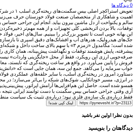
0 دیدگاه ها
تعویض استرا
سالم و یکنواخت از دل ماشین بیرون بیاید. انجام این جراحی حساس با 
توقفات، بالا بردن اثربخشی کلی تجهیزات و از همه مهم‌تر ذخیره‌کر
این بهانه خوبی است تا تصویر بزرگ‌تر را ببینیم. سال‌های اخیر، ف
جک‌های هیدرولیک، هدرهای آب و افشانک‌های دقیق اسپری تا بازسازی و
شده است؛ مگامدول «زمزم ۳» با سهم بالای س
پیشرفته، پایش هوشمند توقفات و نگهداشت پیش‌بینانه، همان کاری را م
صرفه‌جویی ارزی این رویکرد، فقط از محل «جایگزینی واردات» نیس
خواب سرمایه را می‌کاهد. جمع این سه، همان جایی است که «دانش‌بنیا
دستاورد امروز در ریخته‌گری اسلب، با سایر حلقه‌های عملکردی فولاد
در انرژی، مسیر خوداتکایی، شوک‌های شبکه را بی‌اثر می‌سازد؛ در محیط
همسو شده است. حاصل این هم‌افزایی‌ها آرامش اپراتور، پیش‌بینی‌پذیر
آری وقتی جراحی حساس بیسِ سگمنت با دست توانمند ایرانی نتیجه می‌
فقط درباره‌ی یک سازه‌ی فلزی نبود؛ درباره‌ی تثبیت یک سیاست منط
لینک کپی شده!
بدون نظر! اولین نفر باشید
دیدگاهتان را بنویسید