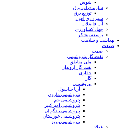
شوش
سازمان آب برق
توزیع برق
شهرداری اهواز
آب فاضلاب
جهاد کشاورزی
توسعه نیشکر
بهداشت و سلامت
صنعت
صمت
نفت،گاز،پتروشیمی
ملی مناطق
نفت گاز اروندان
حفاری
گاز
پتروشیمی
آریا ساسول
پتروشیمی مارون
پتروشیمی جم
پتروشیمی امیرکبیر
پتروشیمی تندگویان
پتروشیمی خوزستان
پتروشیمی تبریز
فولاد