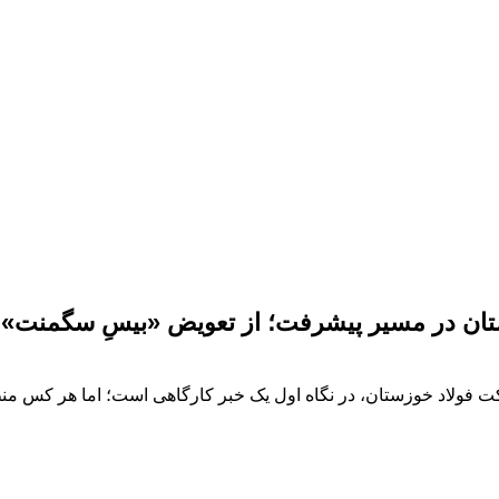
تان در مسیر پیشرفت؛ از تعویض «بیسِ سگمنت» ت
کچر اصلی بیسِ سگمنت‌های ریخته‌گری اسلب ۱ در شرکت فولاد خوزستان، در نگاه اول یک خبر کارگاهی