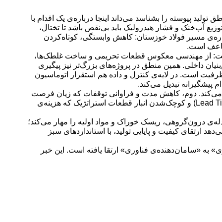
 است؛ اما هر کس منطق تولید پیوسته را بشناسد می‌داند اینجا درباره‌ی یک اقدام با
تری، انجماد ثانویه، هم‌راستاسازی غلطک‌ها، توزیع آب‌خنک و فشار هیدرولیک باید بی‌نقص باشد تا تختال،
باره‌ی مسیر فولاد خوزستان: کاهش وابستگی، کوتاه‌کردن
ضاعف است.
ده است: از مهندسی معکوس قطعات تحریمی و ساخت غلطک‌ها،
یان داخلی. همین منطق در پروژه‌های بزرگ‌تر نیز پیگیری
دیت به ظرفیت است. در لایه‌ی کنترل و داده هم استقرار اتوماسیون
 پیشگیرانه تبدیل می‌کند.
می‌کند. دوم، کاهش مدت و فراوانی توقفات که زیان فرصت
فروش را پایین می‌آورد. در واقع هر ساعت ریخته‌گری که نایستد، معادل ده‌ها هزار دلار ارزش تولید است. سوم، کوتاه‌شدن زمان تامین (Lead Time) و کوچک‌شدن انبار قطعات استراتژیک که هزینه‌ی
ه‌ی درون‌گروهی، ریسک خوراک و مواد اولیه را مهار می‌کند؛
هد ارتقای کیفیت و پایایی تولید، با استانداردهای سبز
به «سامان‌دهنده‌ی فناوری» ارتقا یافته است. این خبر