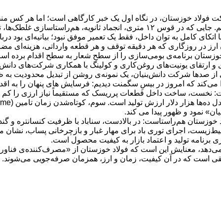
کچر اصلی بیسِ سگمنت‌های ریخته‌گری اسلب ۱ در شرکت فولاد خوزستان، در نگاه اول یک خبر کارگاهی
اهمیت و شاهکاری از متخصصان صنعت فولاد خوزستان حرف می‌زنیم. جایی که در قوس ۱۲ م
اتکای کامل به توان داخل، فقط یک تعمیر موفق نبود؛ بیانیه‌ای بود در
دن ارز در روزگاری که هر دقیقه توقف و هر قطعه وارداتی، هزینه‌ای م
ولاد خوزستان برنامه‌ی بومی‌سازی را از سطح شعار به سطح اقدام بر
 ارتقای یونیت‌های روغن‌کاری و کولینگ با همکاری شرکت‌های دانش‌بن
اخت داخل و شبکه‌ای از صدها شرکت دانش‌بنیان، یک نمونه‌ی روشن از تبدیل محدو
ی‌کند که امروز در بیسِ سگمنت دیدیم: فرسایش های پنهان را به اقدام
ت: نخست، ساخت داخل قطعات پرریسک که مستقیماً نیاز ارزی را کم 
ن» نمود و ظهور پیدا می کند.
 خوزستان هم‌راستاست: در بالادست، سناباد با ظرفیت کنسانتره و گندل
‌زیست، اجرای توری‌ باد برای مهار غبار و بازچرخانی پساب، نشان می‌د
ی برنامه تولید و اعتماد بازار به کیفیت محصول است.
دهد، معنایش این است که فولاد خوزستان از «مصرف‌کننده‌ی فناوری» 
قی است که در آن کیفیت، زمان و ارز، همزمان صرفه‌جویی می‌شوند.