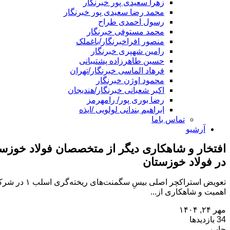
زهرا سعیدی پور خبرنگار
محمد رضا سعیدی پور خبرنگار
رسول احمدی طراح
محمد مستوفی خبرنگار
منصور افراخبرنگار/باغملک
رامین شهپری خبرنگار
حسین طاهرزاده پشتیبانی
فرهاد الماسی خبرنگار/تهران
محمود اوژن خبرنگار
اکبر شعبانی خبرنگار/هندیجان
رضا بوری پور/ رامهرمز
ابراهیم بندانی لولویی /ایذه
تماس باما
آرشیو
افتخار و شاهکاری دیگر از متخصصان فولاد خوزس
در فولاد خوزستان
تعویض استرا
اهمیت و شاهکاری از...
مهر ۲۴, ۱۴۰۴
34 بازدیدها
چاپ