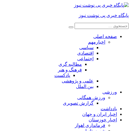
پایگاه خبری پی نوشت نیوز
صفحه اصلی
اخبارمهم
سیاسی
اقتصادی
اجتماعی
مطالبه گری
فرهنگ و هنر
پادکست
علمی و پژوهشی
بین الملل
ورزشی
ورزش همگانی
گزارش تصویری
یادداشت
اخبار ایران و جهان
اخبار خوزستان
فرمانداری اهواز
شهرستانها