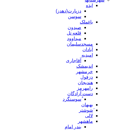
ایذه
دزپارت(دهدز)
سوسن
باغملک
صیدون
قلعه تل
میداوود
مسجدسلیمان
آبادان
امیدیه
آقاجاری
اندیمشک
خرمشهر
دزفول
هندیجان
رامهرمز
دست آزادگان
ُسوسنگرد
بهبهان
َشوشتر
لالی
ماهشهر
بندر امام