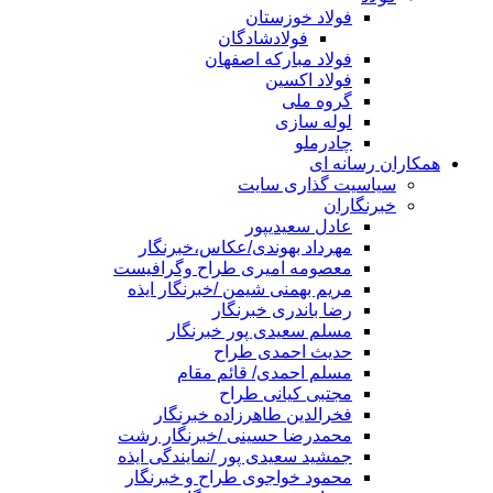
فولاد خوزستان
فولادشادگان
فولاد مبارکه اصفهان
فولاد اکسین
گروه ملی
لوله سازی
چادرملو
همکاران رسانه ای
سیاسیت گذاری سایت
خبرنگاران
عادل سعیدیپور
مهرداد بهوندی/عکاس،خبرنگار
معصومه امیری طراح وگرافیست
مریم بهمنی شیمن /خبرنگار ایذه
رضا باندری خبرنگار
مسلم سعیدی پور خبرنگار
حدیث احمدی طراح
مسلم احمدی/ قائم مقام
مجتبی کیانی طراح
فخرالدین طاهرزاده خبرنگار
محمدرضا حسینی /خبرنگار رشت
جمشید سعیدی پور /نمایندگی ایذه
محمود خواجوی طراح و خبرنگار