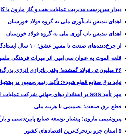
دیدار سرپرست مدیریت عملیات نفت و گاز مارون با کار
اهدای تندیس تاب‌آوری ملی به گروه فولاد خوزستان
اهدای تندیس تاب آوری ملی به گروه فولاد خوزستان
از چرخ‌دنده‌های صنعت تا مسیر عشق؛ ۱۰ سال ایستادگی فولاد خوزستان در مرز چذابه
قلعه الموت به عنوان سی‌امین اثر میراث‌ فرهنگی ملم
۲۶ میلیون تن فولاد گمشده؛ وقتی ناترازی انرژی بزرگ‌ترین مانع تولید می‌شود
نباید برق صنایع قطع شود»؛ تأکید رئیس‌جمهور بر پشتیبانی
مهر تأیید SGS بر استانداردهای جهانیِ شرکت عملیات اکتشاف نفت
قطع برق صنعت؛ تصمیمی با هزینه ملی
پتروشیمی مارون؛ پیشتاز توسعه صنایع پایین‌دستی و بازگ
۵ استان جزو پرتحرک‌ترین اقتصاد‌های کشور