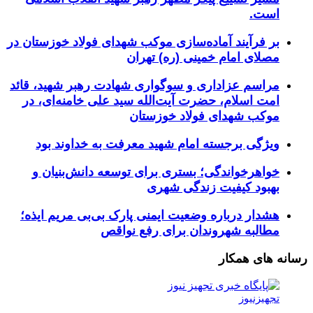
است.
بر فرآیند آماده‌سازی موکب شهدای فولاد خوزستان در
مصلای امام خمینی (ره) تهران
مراسم عزاداری و سوگواری شهادت رهبر شهید، قائد
امت اسلام، حضرت آیت‌الله سید علی خامنه‌ای، در
موکب شهدای فولاد خوزستان
ویژگی برجسته امام شهید معرفت به خداوند بود
خواهرخواندگی؛ بستری برای توسعه دانش‌بنیان و
بهبود کیفیت زندگی شهری
هشدار درباره وضعیت ایمنی پارک بی‌بی مریم ایذه؛
مطالبه شهروندان برای رفع نواقص
رسانه های همکار
تجهیزنیوز