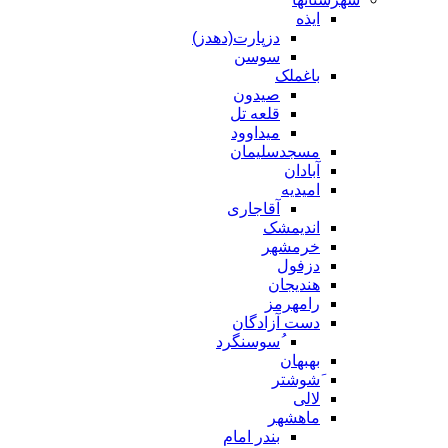
ایذه
دزپارت(دهدز)
سوسن
باغملک
صیدون
قلعه تل
میداوود
مسجدسلیمان
آبادان
امیدیه
آقاجاری
اندیمشک
خرمشهر
دزفول
هندیجان
رامهرمز
دست آزادگان
ُسوسنگرد
بهبهان
َشوشتر
لالی
ماهشهر
بندر امام