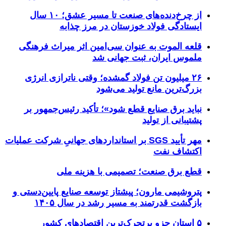
از چرخ‌دنده‌های صنعت تا مسیر عشق؛ ۱۰ سال
ایستادگی فولاد خوزستان در مرز چذابه
قلعه الموت به عنوان سی‌امین اثر میراث‌ فرهنگی
ملموس ایران، ثبت جهانی شد
۲۶ میلیون تن فولاد گمشده؛ وقتی ناترازی انرژی
بزرگ‌ترین مانع تولید می‌شود
نباید برق صنایع قطع شود»؛ تأکید رئیس‌جمهور بر
پشتیبانی از تولید
مهر تأیید SGS بر استانداردهای جهانیِ شرکت عملیات
اکتشاف نفت
قطع برق صنعت؛ تصمیمی با هزینه ملی
پتروشیمی مارون؛ پیشتاز توسعه صنایع پایین‌دستی و
بازگشت قدرتمند به مسیر رشد در سال ۱۴۰۵
۵ استان جزو پرتحرک‌ترین اقتصاد‌های کشور