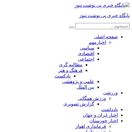
پایگاه خبری پی نوشت نیوز
صفحه اصلی
اخبارمهم
سیاسی
اقتصادی
اجتماعی
مطالبه گری
فرهنگ و هنر
پادکست
علمی و پژوهشی
بین الملل
ورزشی
ورزش همگانی
گزارش تصویری
یادداشت
اخبار ایران و جهان
اخبار خوزستان
فرمانداری اهواز
شهرستانها