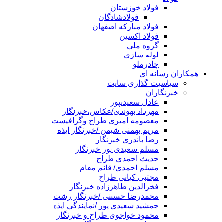
فولاد خوزستان
فولادشادگان
فولاد مبارکه اصفهان
فولاد اکسین
گروه ملی
لوله سازی
چادرملو
همکاران رسانه ای
سیاسیت گذاری سایت
خبرنگاران
عادل سعیدیپور
مهرداد بهوندی/عکاس،خبرنگار
معصومه امیری طراح وگرافیست
مریم بهمنی شیمن /خبرنگار ایذه
رضا باندری خبرنگار
مسلم سعیدی پور خبرنگار
حدیث احمدی طراح
مسلم احمدی/ قائم مقام
مجتبی کیانی طراح
فخرالدین طاهرزاده خبرنگار
محمدرضا حسینی /خبرنگار رشت
جمشید سعیدی پور /نمایندگی ایذه
محمود خواجوی طراح و خبرنگار