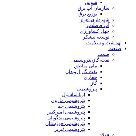
شوش
سازمان آب برق
توزیع برق
شهرداری اهواز
آب فاضلاب
جهاد کشاورزی
توسعه نیشکر
بهداشت و سلامت
صنعت
صمت
نفت،گاز،پتروشیمی
ملی مناطق
نفت گاز اروندان
حفاری
گاز
پتروشیمی
آریا ساسول
پتروشیمی مارون
پتروشیمی جم
پتروشیمی امیرکبیر
پتروشیمی تندگویان
پتروشیمی خوزستان
پتروشیمی تبریز
فولاد