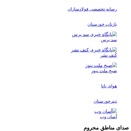
رسانه تخصصی فولادسازان
بازتاب خوزستان
سد پرس
کُنف نشر
صبح ملت نیوز
هوای بانا
تیترخوزستان
آسان وب
صدای مناطق محروم