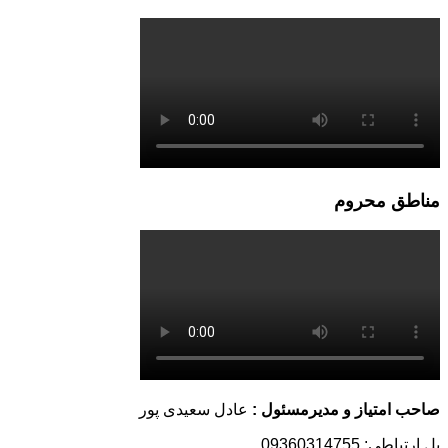
مناطق محروم
صاحب امتیاز و مدیرمسئول :
عادل سعیدی پور
پل ارتباطی: 09360314755