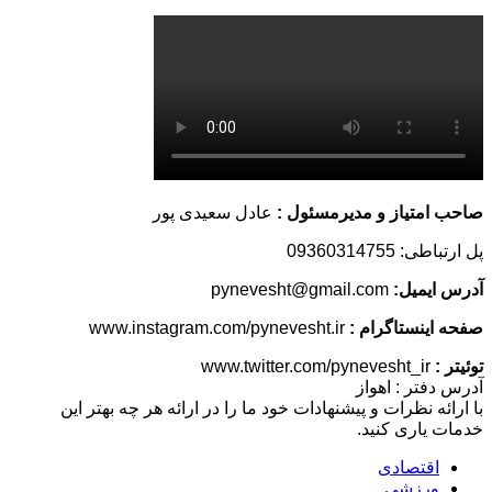
صاحب امتیاز و مدیرمسئول :
عادل سعیدی پور
پل ارتباطی: 09360314755
آدرس ایمیل:
pynevesht@gmail.com
صفحه اینستاگرام :
www.instagram.com/pynevesht.ir
توئیتر :
www.twitter.com/pynevesht_ir
آدرس دفتر : اهواز
با ارائه نظرات و پیشنهادات خود ما را در ارائه هر چه بهتر این
خدمات یاری کنید.
اقتصادی
ورزشی