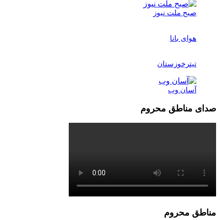
صبح ملت نیوز
هوای بانا
تیترخوزستان
آسان وب
صدای مناطق محروم
مناطق محروم