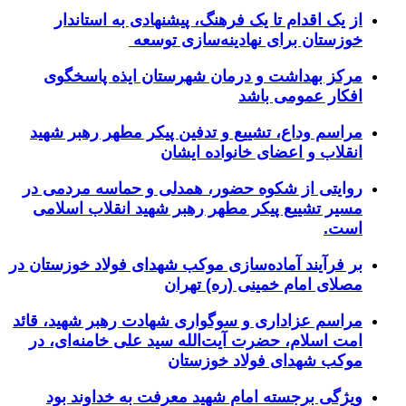
از یک اقدام تا یک فرهنگ، پیشنهادی به استاندار
خوزستان برای نهادینه‌سازی توسعه
مرکز بهداشت و درمان شهرستان ایذه پاسخگوی
افکار عمومی باشد
مراسم وداع، تشییع و تدفین پیکر مطهر رهبر شهید
انقلاب و اعضای خانواده ایشان
روایتی از شکوه حضور، همدلی و حماسه مردمی در
مسیر تشییع پیکر مطهر رهبر شهید انقلاب اسلامی
است.
بر فرآیند آماده‌سازی موکب شهدای فولاد خوزستان در
مصلای امام خمینی (ره) تهران
مراسم عزاداری و سوگواری شهادت رهبر شهید، قائد
امت اسلام، حضرت آیت‌الله سید علی خامنه‌ای، در
موکب شهدای فولاد خوزستان
ویژگی برجسته امام شهید معرفت به خداوند بود