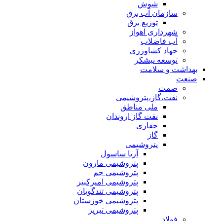
شوش
سازمان آب برق
توزیع برق
شهرداری اهواز
آب فاضلاب
جهاد کشاورزی
توسعه نیشکر
بهداشت و سلامت
صنعت
صمت
نفت،گاز،پتروشیمی
ملی مناطق
نفت گاز اروندان
حفاری
گاز
پتروشیمی
آریا ساسول
پتروشیمی مارون
پتروشیمی جم
پتروشیمی امیرکبیر
پتروشیمی تندگویان
پتروشیمی خوزستان
پتروشیمی تبریز
فولاد