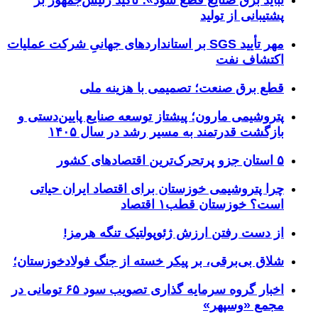
پشتیبانی از تولید
مهر تأیید SGS بر استانداردهای جهانیِ شرکت عملیات
اکتشاف نفت
قطع برق صنعت؛ تصمیمی با هزینه ملی
پتروشیمی مارون؛ پیشتاز توسعه صنایع پایین‌دستی و
بازگشت قدرتمند به مسیر رشد در سال ۱۴۰۵
۵ استان جزو پرتحرک‌ترین اقتصاد‌های کشور
چرا پتروشیمی خوزستان برای اقتصاد ایران حیاتی
است؟ خوزستان قطب۱ اقتصاد
از دست رفتن ارزش ژئوپولتیک تنگه هرمز!
شلاق‌ بی‌برقی، بر پیکر خسته‌ از جنگ فولادخوزستان؛
اخبار گروه سرمایه گذاری تصویب سود ۶۵ تومانی در
مجمع «وسپهر»