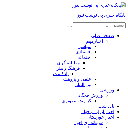
پایگاه خبری پی نوشت نیوز
صفحه اصلی
اخبارمهم
سیاسی
اقتصادی
اجتماعی
مطالبه گری
فرهنگ و هنر
پادکست
علمی و پژوهشی
بین الملل
ورزشی
ورزش همگانی
گزارش تصویری
یادداشت
اخبار ایران و جهان
اخبار خوزستان
فرمانداری اهواز
شهرستانها