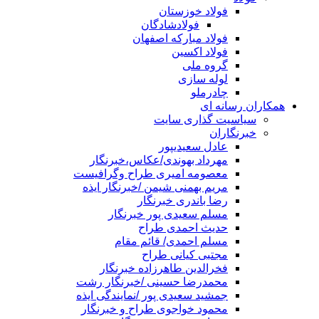
فولاد خوزستان
فولادشادگان
فولاد مبارکه اصفهان
فولاد اکسین
گروه ملی
لوله سازی
چادرملو
همکاران رسانه ای
سیاسیت گذاری سایت
خبرنگاران
عادل سعیدیپور
مهرداد بهوندی/عکاس،خبرنگار
معصومه امیری طراح وگرافیست
مریم بهمنی شیمن /خبرنگار ایذه
رضا باندری خبرنگار
مسلم سعیدی پور خبرنگار
حدیث احمدی طراح
مسلم احمدی/ قائم مقام
مجتبی کیانی طراح
فخرالدین طاهرزاده خبرنگار
محمدرضا حسینی /خبرنگار رشت
جمشید سعیدی پور /نمایندگی ایذه
محمود خواجوی طراح و خبرنگار