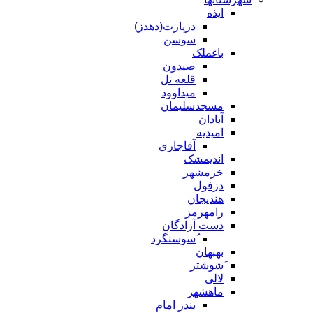
ایذه
دزپارت(دهدز)
سوسن
باغملک
صیدون
قلعه تل
میداوود
مسجدسلیمان
آبادان
امیدیه
آقاجاری
اندیمشک
خرمشهر
دزفول
هندیجان
رامهرمز
دست آزادگان
ُسوسنگرد
بهبهان
َشوشتر
لالی
ماهشهر
بندر امام