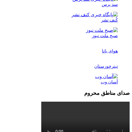
سد پرس
کُنف نشر
صبح ملت نیوز
هوای بانا
تیترخوزستان
آسان وب
صدای مناطق محروم