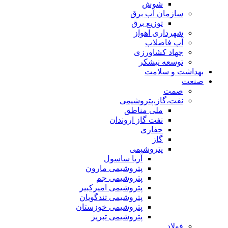
شوش
سازمان آب برق
توزیع برق
شهرداری اهواز
آب فاضلاب
جهاد کشاورزی
توسعه نیشکر
بهداشت و سلامت
صنعت
صمت
نفت،گاز،پتروشیمی
ملی مناطق
نفت گاز اروندان
حفاری
گاز
پتروشیمی
آریا ساسول
پتروشیمی مارون
پتروشیمی جم
پتروشیمی امیرکبیر
پتروشیمی تندگویان
پتروشیمی خوزستان
پتروشیمی تبریز
فولاد