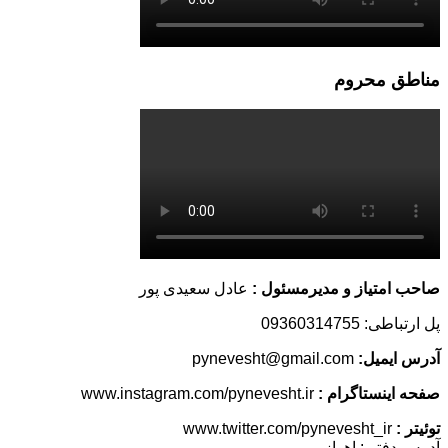
مناطق محروم
صاحب امتیاز و مدیرمسئول :
عادل سعیدی پور
پل ارتباطی: 09360314755
آدرس ایمیل:
pynevesht@gmail.com
صفحه اینستاگرام :
www.instagram.com/pynevesht.ir
توئیتر :
www.twitter.com/pynevesht_ir
آدرس دفتر : اهواز