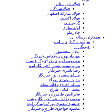
فولاد خوزستان
فولادشادگان
فولاد مبارکه اصفهان
فولاد اکسین
گروه ملی
لوله سازی
چادرملو
همکاران رسانه ای
سیاسیت گذاری سایت
خبرنگاران
عادل سعیدیپور
مهرداد بهوندی/عکاس،خبرنگار
معصومه امیری طراح وگرافیست
مریم بهمنی شیمن /خبرنگار ایذه
رضا باندری خبرنگار
مسلم سعیدی پور خبرنگار
حدیث احمدی طراح
مسلم احمدی/ قائم مقام
مجتبی کیانی طراح
فخرالدین طاهرزاده خبرنگار
محمدرضا حسینی /خبرنگار رشت
جمشید سعیدی پور /نمایندگی ایذه
محمود خواجوی طراح و خبرنگار