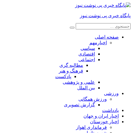
پایگاه خبری پی نوشت نیوز
صفحه اصلی
اخبارمهم
سیاسی
اقتصادی
اجتماعی
مطالبه گری
فرهنگ و هنر
پادکست
علمی و پژوهشی
بین الملل
ورزشی
ورزش همگانی
گزارش تصویری
یادداشت
اخبار ایران و جهان
اخبار خوزستان
فرمانداری اهواز
شهرستانها