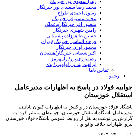
زهرا سعیدی پور خبرنگار
محمد رضا سعیدی پور خبرنگار
رسول احمدی طراح
محمد مستوفی خبرنگار
منصور افراخبرنگار/باغملک
رامین شهپری خبرنگار
حسین طاهرزاده پشتیبانی
فرهاد الماسی خبرنگار/تهران
محمود اوژن خبرنگار
اکبر شعبانی خبرنگار/هندیجان
رضا بوری پور/ رامهرمز
ابراهیم بندانی لولویی /ایذه
تماس باما
آرشیو
جوابیه فولاد در پاسخ به اظهارات مدیرعامل
استقلال خوزستان
باشگاه فولاد خوزستان در واکنش به اظهارات کیوان بابادی،
مدیرعامل باشگاه استقلال خوزستان، جوابیه‌ای منتشر کرد. به
گزارش پی نوشت به نقل از روابط عمومی باشگاه فولاد خوزستان،
پیرو اظهارات خلاف واقع و...
شهریور ۲۴, ۱۴۰۴