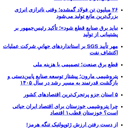
۲۶ میلیون تن فولاد گمشده؛ وقتی ناترازی انرژی
بزرگ‌ترین مانع تولید می‌شود
نباید برق صنایع قطع شود»؛ تأکید رئیس‌جمهور بر
پشتیبانی از تولید
مهر تأیید SGS بر استانداردهای جهانیِ شرکت عملیات
اکتشاف نفت
قطع برق صنعت؛ تصمیمی با هزینه ملی
پتروشیمی مارون؛ پیشتاز توسعه صنایع پایین‌دستی و
بازگشت قدرتمند به مسیر رشد در سال ۱۴۰۵
۵ استان جزو پرتحرک‌ترین اقتصاد‌های کشور
چرا پتروشیمی خوزستان برای اقتصاد ایران حیاتی
است؟ خوزستان قطب۱ اقتصاد
از دست رفتن ارزش ژئوپولتیک تنگه هرمز!