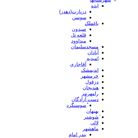
ایذه
دزپارت(دهدز)
سوسن
باغملک
صیدون
قلعه تل
میداوود
مسجدسلیمان
آبادان
امیدیه
آقاجاری
اندیمشک
خرمشهر
دزفول
هندیجان
رامهرمز
دست آزادگان
ُسوسنگرد
بهبهان
َشوشتر
لالی
ماهشهر
بندر امام