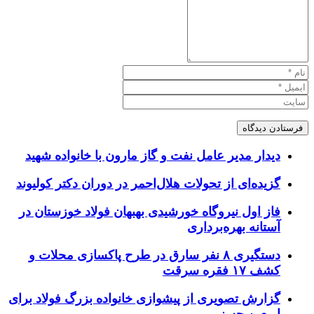
دیدار مدیر عامل نفت و گاز مارون با خانواده شهید
گزیده‌ای از تحولات هلال‌احمر در دوران دکتر کولیوند
فاز اول نیروگاه خورشیدی بهبهان فولاد خوزستان در
آستانه بهره‌برداری
دستگیری ۸ نفر سارق در طرح پاکسازی محلات و
کشف ۱۷ فقره سرقت
گزارش تصویری از پیشوازی خانواده بزرگ فولاد برای
اربعین حسنی