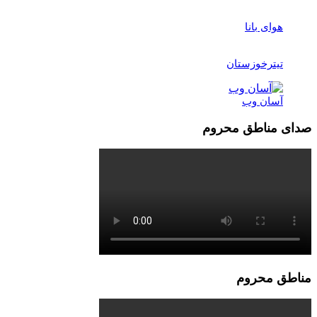
هوای بانا
تیترخوزستان
آسان وب
صدای مناطق محروم
مناطق محروم