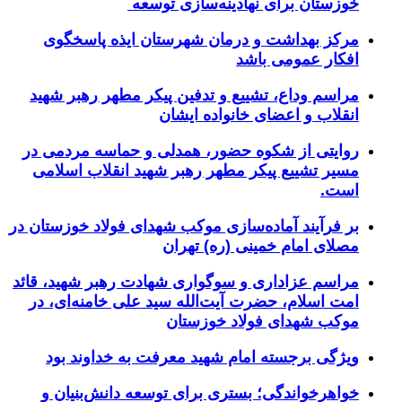
خوزستان برای نهادینه‌سازی توسعه
مرکز بهداشت و درمان شهرستان ایذه پاسخگوی
افکار عمومی باشد
مراسم وداع، تشییع و تدفین پیکر مطهر رهبر شهید
انقلاب و اعضای خانواده ایشان
روایتی از شکوه حضور، همدلی و حماسه مردمی در
مسیر تشییع پیکر مطهر رهبر شهید انقلاب اسلامی
است.
بر فرآیند آماده‌سازی موکب شهدای فولاد خوزستان در
مصلای امام خمینی (ره) تهران
مراسم عزاداری و سوگواری شهادت رهبر شهید، قائد
امت اسلام، حضرت آیت‌الله سید علی خامنه‌ای، در
موکب شهدای فولاد خوزستان
ویژگی برجسته امام شهید معرفت به خداوند بود
خواهرخواندگی؛ بستری برای توسعه دانش‌بنیان و