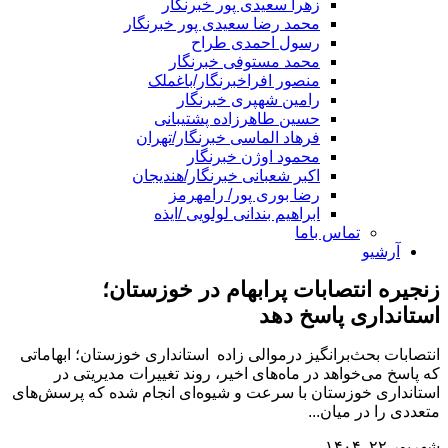
زهرا سعیدی پور خبرنگار
محمد رضا سعیدی پور خبرنگار
رسول احمدی طراح
محمد مستوفی خبرنگار
منصور افراخبرنگار/باغملک
رامین شهپری خبرنگار
حسین طاهرزاده پشتیبانی
فرهاد الماسی خبرنگار/تهران
محمود اوژن خبرنگار
اکبر شعبانی خبرنگار/هندیجان
رضا بوری پور/ رامهرمز
ابراهیم بندانی لولویی /ایذه
تماس باما
آرشیو
زنجیره انتصابات پرابهام در خوزستان؛
استانداری پاسخ دهد
انتصابات بحث‌برانگیز درموالی زاده استانداری خوزستان؛ ابهاماتی
که پاسخ می‌خواهد در ماه‌های اخیر، روند تغییرات مدیریتی در
استانداری خوزستان با سرعت و شیوه‌ای انجام شده که پرسش‌های
متعددی را در میان...
شهریور ۲۲, ۱۴۰۴