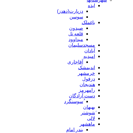
ایذه
دزپارت(دهدز)
سوسن
باغملک
صیدون
قلعه تل
میداوود
مسجدسلیمان
آبادان
امیدیه
آقاجاری
اندیمشک
خرمشهر
دزفول
هندیجان
رامهرمز
دست آزادگان
ُسوسنگرد
بهبهان
َشوشتر
لالی
ماهشهر
بندر امام