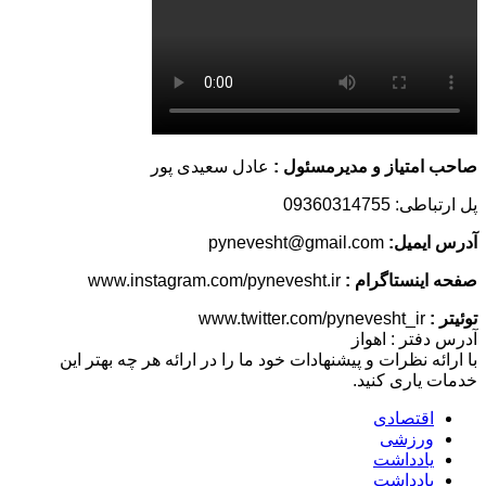
صاحب امتیاز و مدیرمسئول :
عادل سعیدی پور
پل ارتباطی: 09360314755
آدرس ایمیل:
pynevesht@gmail.com
صفحه اینستاگرام :
www.instagram.com/pynevesht.ir
توئیتر :
www.twitter.com/pynevesht_ir
آدرس دفتر : اهواز
با ارائه نظرات و پیشنهادات خود ما را در ارائه هر چه بهتر این
خدمات یاری کنید.
اقتصادی
ورزشی
یادداشت
یادداشت