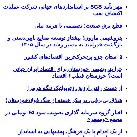
مهر تأیید SGS بر استانداردهای جهانیِ شرکت عملیات
اکتشاف نفت
قطع برق صنعت؛ تصمیمی با هزینه ملی
پتروشیمی مارون؛ پیشتاز توسعه صنایع پایین‌دستی و
بازگشت قدرتمند به مسیر رشد در سال ۱۴۰۵
۵ استان جزو پرتحرک‌ترین اقتصاد‌های کشور
چرا پتروشیمی خوزستان برای اقتصاد ایران حیاتی
است؟ خوزستان قطب۱ اقتصاد
از دست رفتن ارزش ژئوپولتیک تنگه هرمز!
شلاق‌ بی‌برقی، بر پیکر خسته‌ از جنگ فولادخوزستان؛
اخبار گروه سرمایه گذاری تصویب سود ۶۵ تومانی در
مجمع «وسپهر»
از یک اقدام تا یک فرهنگ، پیشنهادی به استاندار