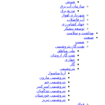
شوش
سازمان آب برق
توزیع برق
شهرداری اهواز
آب فاضلاب
جهاد کشاورزی
توسعه نیشکر
بهداشت و سلامت
صنعت
صمت
نفت،گاز،پتروشیمی
ملی مناطق
نفت گاز اروندان
حفاری
گاز
پتروشیمی
آریا ساسول
پتروشیمی مارون
پتروشیمی جم
پتروشیمی امیرکبیر
پتروشیمی تندگویان
پتروشیمی خوزستان
پتروشیمی تبریز
فولاد