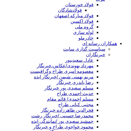
فولاد خوزستان
فولادشادگان
فولاد مبارکه اصفهان
فولاد اکسین
گروه ملی
لوله سازی
چادرملو
همکاران رسانه ای
سیاسیت گذاری سایت
خبرنگاران
عادل سعیدیپور
مهرداد بهوندی/عکاس،خبرنگار
معصومه امیری طراح وگرافیست
مریم بهمنی شیمن /خبرنگار ایذه
رضا باندری خبرنگار
مسلم سعیدی پور خبرنگار
حدیث احمدی طراح
مسلم احمدی/ قائم مقام
مجتبی کیانی طراح
فخرالدین طاهرزاده خبرنگار
محمدرضا حسینی /خبرنگار رشت
جمشید سعیدی پور /نمایندگی ایذه
محمود خواجوی طراح و خبرنگار