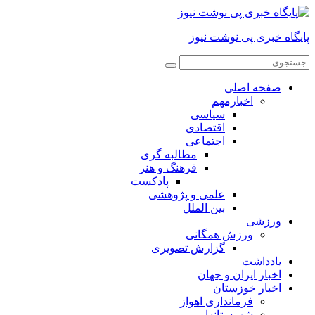
پایگاه خبری پی نوشت نیوز
صفحه اصلی
اخبارمهم
سیاسی
اقتصادی
اجتماعی
مطالبه گری
فرهنگ و هنر
پادکست
علمی و پژوهشی
بین الملل
ورزشی
ورزش همگانی
گزارش تصویری
یادداشت
اخبار ایران و جهان
اخبار خوزستان
فرمانداری اهواز
شهرستانها