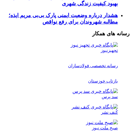
بهبود کیفیت زندگی شهری
هشدار درباره وضعیت ایمنی پارک بی‌بی مریم ایذه؛
مطالبه شهروندان برای رفع نواقص
رسانه های همکار
تجهیزنیوز
رسانه تخصصی فولادسازان
بازتاب خوزستان
سد پرس
کُنف نشر
صبح ملت نیوز