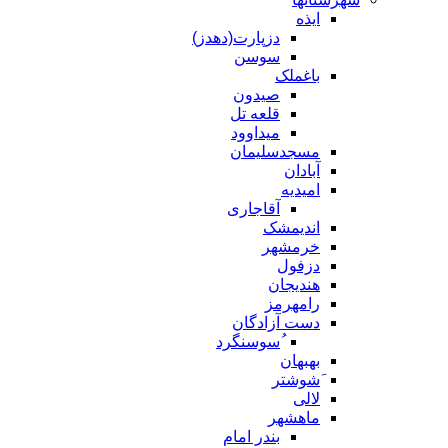
ایذه
دزپارت(دهدز)
سوسن
باغملک
صیدون
قلعه تل
میداوود
مسجدسلیمان
آبادان
امیدیه
آقاجاری
اندیمشک
خرمشهر
دزفول
هندیجان
رامهرمز
دست آزادگان
ُسوسنگرد
بهبهان
َشوشتر
لالی
ماهشهر
بندر امام