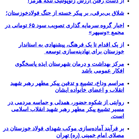
از دست رفتن ارزش ژئوپولتیک تنگه هرمز!
شلاق‌ بی‌برقی، بر پیکر خسته‌ از جنگ فولادخوزستان؛
اخبار گروه سرمایه گذاری تصویب سود ۶۵ تومانی در
مجمع «وسپهر»
از یک اقدام تا یک فرهنگ، پیشنهادی به استاندار
خوزستان برای نهادینه‌سازی توسعه
مرکز بهداشت و درمان شهرستان ایذه پاسخگوی
افکار عمومی باشد
مراسم وداع، تشییع و تدفین پیکر مطهر رهبر شهید
انقلاب و اعضای خانواده ایشان
روایتی از شکوه حضور، همدلی و حماسه مردمی در
مسیر تشییع پیکر مطهر رهبر شهید انقلاب اسلامی
است.
بر فرآیند آماده‌سازی موکب شهدای فولاد خوزستان در
مصلای امام خمینی (ره) تهران