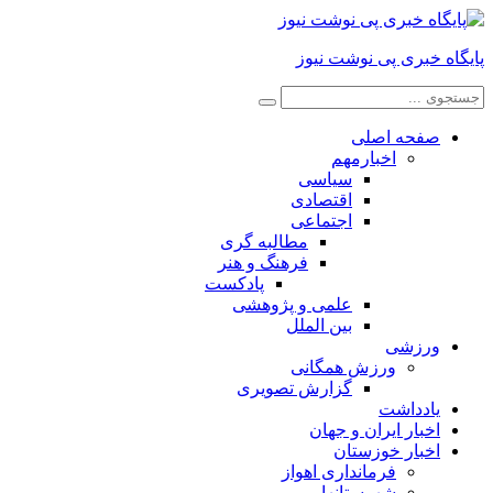
 خبری پی نوشت نیوز
صفحه اصلی
اخبارمهم
سیاسی
اقتصادی
اجتماعی
مطالبه گری
فرهنگ و هنر
پادکست
علمی و پژوهشی
بین الملل
ورزشی
ورزش همگانی
گزارش تصویری
یادداشت
اخبار ایران و جهان
اخبار خوزستان
فرمانداری اهواز
شهرستانها