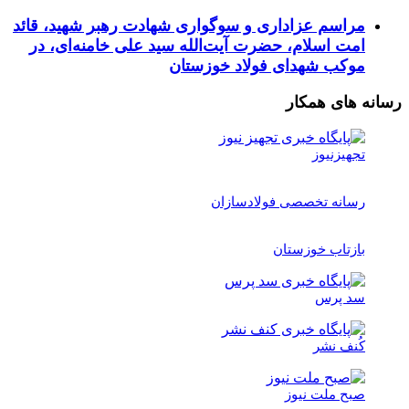
مراسم عزاداری و سوگواری شهادت رهبر شهید، قائد
امت اسلام، حضرت آیت‌الله سید علی خامنه‌ای، در
موکب شهدای فولاد خوزستان
 های همکار
تجهیزنیوز
رسانه تخصصی فولادسازان
بازتاب خوزستان
سد پرس
کُنف نشر
صبح ملت نیوز