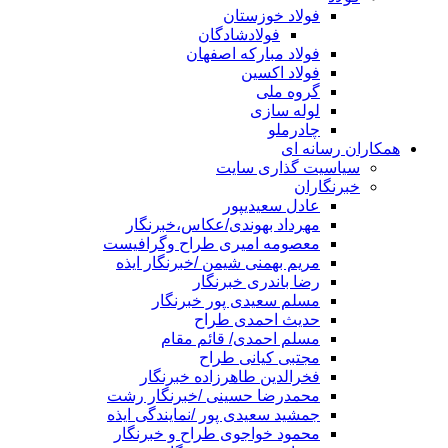
فولاد خوزستان
فولادشادگان
فولاد مبارکه اصفهان
فولاد اکسین
گروه ملی
لوله سازی
چادرملو
همکاران رسانه ای
سیاسیت گذاری سایت
خبرنگاران
عادل سعیدیپور
مهرداد بهوندی/عکاس،خبرنگار
معصومه امیری طراح وگرافیست
مریم بهمنی شیمن /خبرنگار ایذه
رضا باندری خبرنگار
مسلم سعیدی پور خبرنگار
حدیث احمدی طراح
مسلم احمدی/ قائم مقام
مجتبی کیانی طراح
فخرالدین طاهرزاده خبرنگار
محمدرضا حسینی /خبرنگار رشت
جمشید سعیدی پور /نمایندگی ایذه
محمود خواجوی طراح و خبرنگار