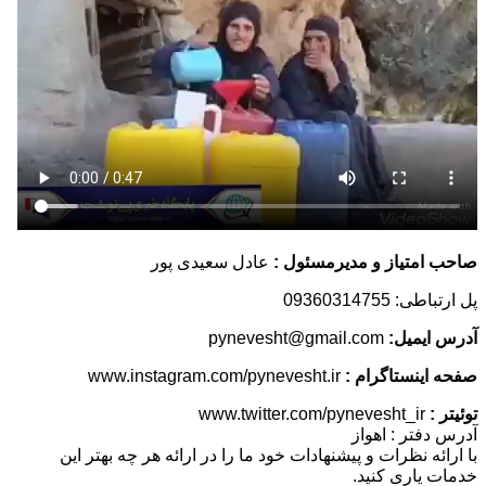
متیاز و مدیرمسئول :
عادل سعیدی پور
09360314755
یمیل:
pynevesht@gmail.com
ینستاگرام :
www.instagram.com/pynevesht.ir
www.twitter.com/pynevesht_ir
فتر : اهواز
ه نظرات و پیشنهادات خود ما را در ارائه هر چه بهتر این
یاری کنید.