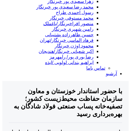
زهرا سعیدی پور خبرنگار
محمد رضا سعیدی پور خبرنگار
رسول احمدی طراح
محمد مستوفی خبرنگار
منصور افراخبرنگار/باغملک
رامین شهپری خبرنگار
حسین طاهرزاده پشتیبانی
فرهاد الماسی خبرنگار/تهران
محمود اوژن خبرنگار
اکبر شعبانی خبرنگار/هندیجان
رضا بوری پور/ رامهرمز
ابراهیم بندانی لولویی /ایذه
تماس باما
آرشیو
 حضور استاندار خوزستان و معاون
زمان حفاظت محیط‌زیست کشور؛
فیه‌خانه پساب صنعتی فولاد شادگان به
ره‌برداری رسید