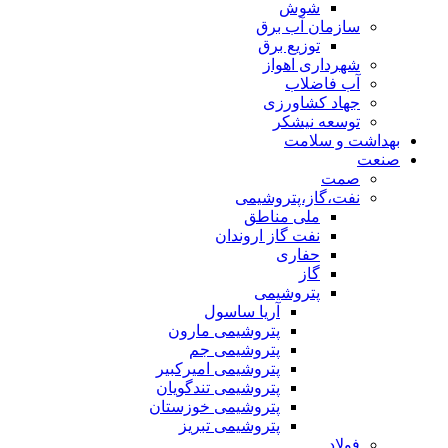
شوش
سازمان آب برق
توزیع برق
شهرداری اهواز
آب فاضلاب
جهاد کشاورزی
توسعه نیشکر
بهداشت و سلامت
صنعت
صمت
نفت،گاز،پتروشیمی
ملی مناطق
نفت گاز اروندان
حفاری
گاز
پتروشیمی
آریا ساسول
پتروشیمی مارون
پتروشیمی جم
پتروشیمی امیرکبیر
پتروشیمی تندگویان
پتروشیمی خوزستان
پتروشیمی تبریز
فولاد