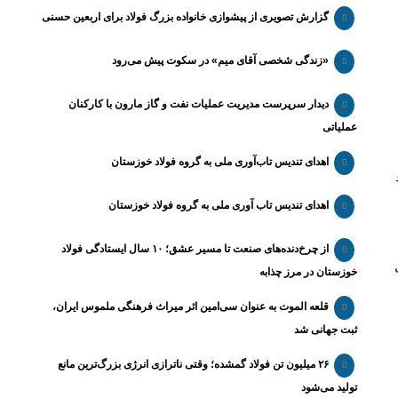
گزارش تصویری از پیشوازی خانواده بزرگ فولاد برای اربعین حسنی
«زندگی شخصی آقای میم» در سکوت پیش می‌رود
دیدار سرپرست مدیریت عملیات نفت و گاز مارون با کارکنان
عملیاتی
اهدای تندیس تاب‌آوری ملی به گروه فولاد خوزستان
اهدای تندیس تاب آوری ملی به گروه فولاد خوزستان
از چرخ‌دنده‌های صنعت تا مسیر عشق؛ ۱۰ سال ایستادگی فولاد
خوزستان در مرز چذابه
قلعه الموت به عنوان سی‌امین اثر میراث‌ فرهنگی ملموس ایران،
ثبت جهانی شد
۲۶ میلیون تن فولاد گمشده؛ وقتی ناترازی انرژی بزرگ‌ترین مانع
تولید می‌شود