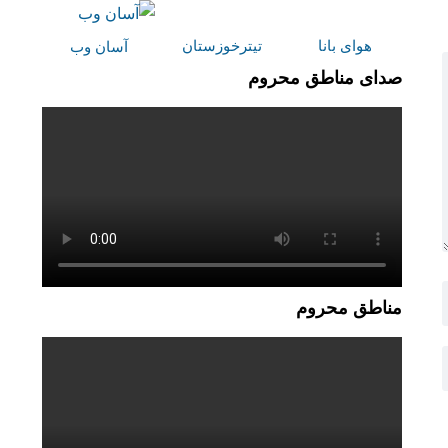
هوای بانا
تیترخوزستان
آسان وب
صدای مناطق محروم
مناطق محروم