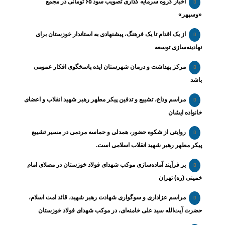
اخبار گروه سرمایه گذاری تصویب سود ۶۵ تومانی در مجمع
«وسپهر»
از یک اقدام تا یک فرهنگ، پیشنهادی به استاندار خوزستان برای
نهادینه‌سازی توسعه
مرکز بهداشت و درمان شهرستان ایذه پاسخگوی افکار عمومی
باشد
مراسم وداع، تشییع و تدفین پیکر مطهر رهبر شهید انقلاب و اعضای
خانواده ایشان
روایتی از شکوه حضور، همدلی و حماسه مردمی در مسیر تشییع
پیکر مطهر رهبر شهید انقلاب اسلامی است.
بر فرآیند آماده‌سازی موکب شهدای فولاد خوزستان در مصلای امام
خمینی (ره) تهران
مراسم عزاداری و سوگواری شهادت رهبر شهید، قائد امت اسلام،
حضرت آیت‌الله سید علی خامنه‌ای، در موکب شهدای فولاد خوزستان