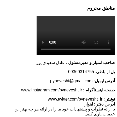
مناطق محروم
صاحب امتیاز و مدیرمسئول :
عادل سعیدی پور
پل ارتباطی: 09360314755
آدرس ایمیل:
pynevesht@gmail.com
صفحه اینستاگرام :
www.instagram.com/pynevesht.ir
توئیتر :
www.twitter.com/pynevesht_ir
آدرس دفتر : اهواز
با ارائه نظرات و پیشنهادات خود ما را در ارائه هر چه بهتر این
خدمات یاری کنید.