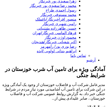
زهرا سعیدی پور خبرنگار
محمد رضا سعیدی پور خبرنگار
رسول احمدی طراح
محمد مستوفی خبرنگار
منصور افراخبرنگار/باغملک
رامین شهپری خبرنگار
حسین طاهرزاده پشتیبانی
فرهاد الماسی خبرنگار/تهران
محمود اوژن خبرنگار
اکبر شعبانی خبرنگار/هندیجان
رضا بوری پور/ رامهرمز
ابراهیم بندانی لولویی /ایذه
تماس باما
آرشیو
آمادگی ویژه برای تامین آب شرب خوزستان در
شرایط جنگی​
مدیرعامل شرکت آب و فاضلاب خوزستان از وجود یک آمادگی ویژه
در این شرکت برای تامین آب آشامیدنی مورد نیاز مردم در شرایط
جنگی خبر داد. به گزارش روابط عمومی شرکت آب و فاضلاب
خوزستان ، صابر علیدادی پیش از...
تیر ۴, ۱۴۰۴