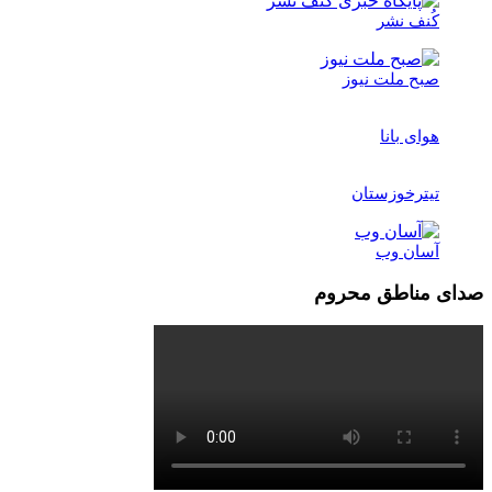
کُنف نشر
صبح ملت نیوز
هوای بانا
تیترخوزستان
آسان وب
صدای مناطق محروم