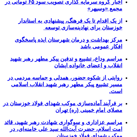
اخبار گروه سرمایه گذاری تصویب سود ۶۵ تومانی در
مجمع «وسپهر»
از یک اقدام تا یک فرهنگ، پیشنهادی به استاندار
خوزستان برای نهادینه‌سازی توسعه
مرکز بهداشت و درمان شهرستان ایذه پاسخگوی
افکار عمومی باشد
مراسم وداع، تشییع و تدفین پیکر مطهر رهبر شهید
انقلاب و اعضای خانواده ایشان
روایتی از شکوه حضور، همدلی و حماسه مردمی در
مسیر تشییع پیکر مطهر رهبر شهید انقلاب اسلامی
است.
بر فرآیند آماده‌سازی موکب شهدای فولاد خوزستان در
مصلای امام خمینی (ره) تهران
مراسم عزاداری و سوگواری شهادت رهبر شهید، قائد
امت اسلام، حضرت آیت‌الله سید علی خامنه‌ای، در
موکب شهدای فولاد خوزستان