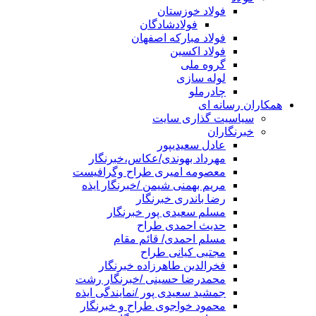
فولاد خوزستان
فولادشادگان
فولاد مبارکه اصفهان
فولاد اکسین
گروه ملی
لوله سازی
چادرملو
همکاران رسانه ای
سیاسیت گذاری سایت
خبرنگاران
عادل سعیدیپور
مهرداد بهوندی/عکاس،خبرنگار
معصومه امیری طراح وگرافیست
مریم بهمنی شیمن /خبرنگار ایذه
رضا باندری خبرنگار
مسلم سعیدی پور خبرنگار
حدیث احمدی طراح
مسلم احمدی/ قائم مقام
مجتبی کیانی طراح
فخرالدین طاهرزاده خبرنگار
محمدرضا حسینی /خبرنگار رشت
جمشید سعیدی پور /نمایندگی ایذه
محمود خواجوی طراح و خبرنگار