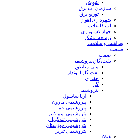
شوش
سازمان آب برق
توزیع برق
شهرداری اهواز
آب فاضلاب
جهاد کشاورزی
توسعه نیشکر
بهداشت و سلامت
صنعت
صمت
نفت،گاز،پتروشیمی
ملی مناطق
نفت گاز اروندان
حفاری
گاز
پتروشیمی
آریا ساسول
پتروشیمی مارون
پتروشیمی جم
پتروشیمی امیرکبیر
پتروشیمی تندگویان
پتروشیمی خوزستان
پتروشیمی تبریز
فولاد