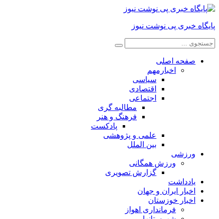
پایگاه خبری پی نوشت نیوز
صفحه اصلی
اخبارمهم
سیاسی
اقتصادی
اجتماعی
مطالبه گری
فرهنگ و هنر
پادکست
علمی و پژوهشی
بین الملل
ورزشی
ورزش همگانی
گزارش تصویری
یادداشت
اخبار ایران و جهان
اخبار خوزستان
فرمانداری اهواز
شهرستانها