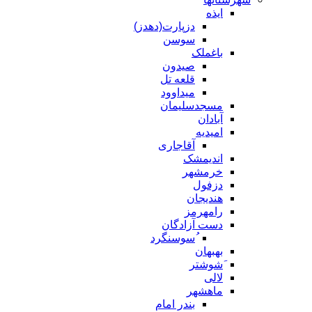
ایذه
دزپارت(دهدز)
سوسن
باغملک
صیدون
قلعه تل
میداوود
مسجدسلیمان
آبادان
امیدیه
آقاجاری
اندیمشک
خرمشهر
دزفول
هندیجان
رامهرمز
دست آزادگان
ُسوسنگرد
بهبهان
َشوشتر
لالی
ماهشهر
بندر امام