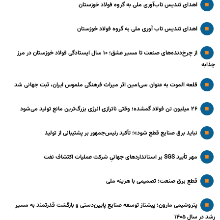
اهدای تندیس تاب‌آوری ملی به گروه فولاد خوزستان
اهدای تندیس تاب آوری ملی به گروه فولاد خوزستان
از چرخ‌دنده‌های صنعت تا مسیر عشق؛ ۱۰ سال ایستادگی فولاد خوزستان در مرز
چذابه
قلعه الموت به عنوان سی‌امین اثر میراث‌ فرهنگی ملموس ایران، ثبت جهانی شد
۲۶ میلیون تن فولاد گمشده؛ وقتی ناترازی انرژی بزرگ‌ترین مانع تولید می‌شود
نباید برق صنایع قطع شود»؛ تأکید رئیس‌جمهور بر پشتیبانی از تولید
مهر تأیید SGS بر استانداردهای جهانیِ شرکت عملیات اکتشاف نفت
قطع برق صنعت؛ تصمیمی با هزینه ملی
پتروشیمی مارون؛ پیشتاز توسعه صنایع پایین‌دستی و بازگشت قدرتمند به مسیر
رشد در سال ۱۴۰۵