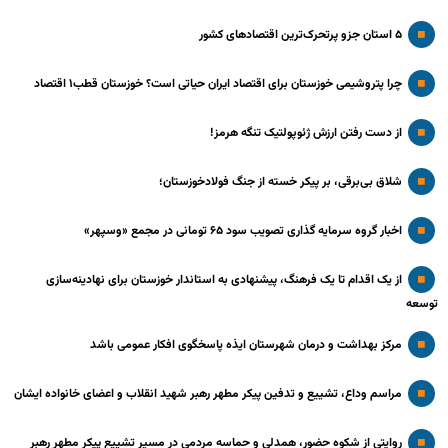
۵ استان جزو پرتحرک‌ترین اقتصاد‌های کشور
چرا پتروشیمی خوزستان برای اقتصاد ایران حیاتی است؟ خوزستان قطب۱ اقتصاد
از دست رفتن ارزش ژئوپولتیک تنگه هرمز!
شلاق‌ بی‌برقی، بر پیکر خسته‌ از جنگ فولادخوزستان؛
اخبار گروه سرمایه گذاری تصویب سود ۶۵ تومانی در مجمع «وسپهر»
از یک اقدام تا یک فرهنگ، پیشنهادی به استاندار خوزستان برای نهادینه‌سازی
توسعه
مرکز بهداشت و درمان شهرستان ایذه پاسخگوی افکار عمومی باشد
مراسم وداع، تشییع و تدفین پیکر مطهر رهبر شهید انقلاب و اعضای خانواده ایشان
روایتی از شکوه حضور، همدلی و حماسه مردمی در مسیر تشییع پیکر مطهر رهبر