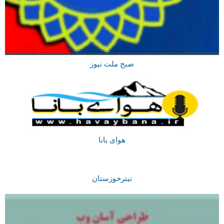
صبح ملت نیوز
هوای بانا
تیترخوزستان