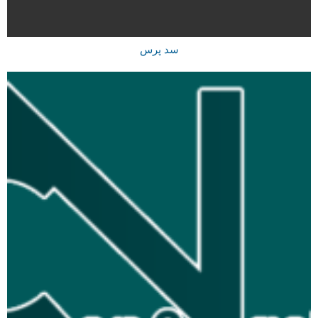
سد پرس