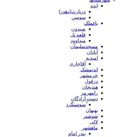
ایذه
دزپارت(دهدز)
سوسن
باغملک
صیدون
قلعه تل
میداوود
مسجدسلیمان
آبادان
امیدیه
آقاجاری
اندیمشک
خرمشهر
دزفول
هندیجان
رامهرمز
دست آزادگان
ُسوسنگرد
بهبهان
َشوشتر
لالی
ماهشهر
بندر امام