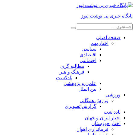
پایگاه خبری پی نوشت نیوز
صفحه اصلی
اخبارمهم
سیاسی
اقتصادی
اجتماعی
مطالبه گری
فرهنگ و هنر
پادکست
علمی و پژوهشی
بین الملل
ورزشی
ورزش همگانی
گزارش تصویری
یادداشت
اخبار ایران و جهان
اخبار خوزستان
فرمانداری اهواز
شهرستانها