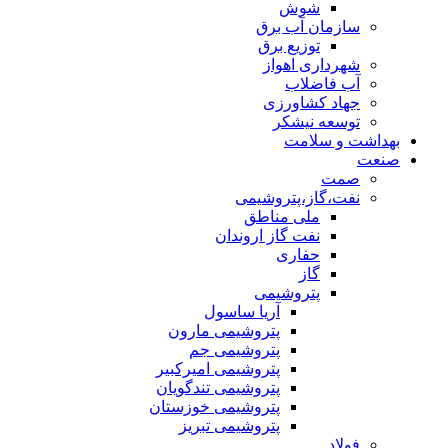
شوش
سازمان آب برق
توزیع برق
شهرداری اهواز
آب فاضلاب
جهاد کشاورزی
توسعه نیشکر
بهداشت و سلامت
صنعت
صمت
نفت،گاز،پتروشیمی
ملی مناطق
نفت گاز اروندان
حفاری
گاز
پتروشیمی
آریا ساسول
پتروشیمی مارون
پتروشیمی جم
پتروشیمی امیرکبیر
پتروشیمی تندگویان
پتروشیمی خوزستان
پتروشیمی تبریز
فولاد