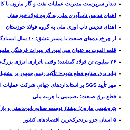
دیدار سرپرست مدیریت عملیات نفت و گاز مارون با کار
اهدای تندیس تاب‌آوری ملی به گروه فولاد خوزستان
اهدای تندیس تاب آوری ملی به گروه فولاد خوزستان
از چرخ‌دنده‌های صنعت تا مسیر عشق؛ ۱۰ سال ایستادگی فولاد خوزستان در مرز چذابه
قلعه الموت به عنوان سی‌امین اثر میراث‌ فرهنگی ملم
۲۶ میلیون تن فولاد گمشده؛ وقتی ناترازی انرژی بزرگ‌ترین مانع تولید می‌شود
نباید برق صنایع قطع شود»؛ تأکید رئیس‌جمهور بر پشتیبانی
مهر تأیید SGS بر استانداردهای جهانیِ شرکت عملیات اکتشاف نفت
قطع برق صنعت؛ تصمیمی با هزینه ملی
پتروشیمی مارون؛ پیشتاز توسعه صنایع پایین‌دستی و بازگ
۵ استان جزو پرتحرک‌ترین اقتصاد‌های کشور