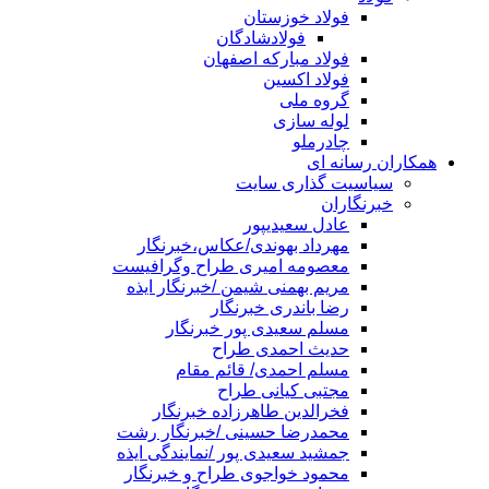
فولاد خوزستان
فولادشادگان
فولاد مبارکه اصفهان
فولاد اکسین
گروه ملی
لوله سازی
چادرملو
همکاران رسانه ای
سیاسیت گذاری سایت
خبرنگاران
عادل سعیدیپور
مهرداد بهوندی/عکاس،خبرنگار
معصومه امیری طراح وگرافیست
مریم بهمنی شیمن /خبرنگار ایذه
رضا باندری خبرنگار
مسلم سعیدی پور خبرنگار
حدیث احمدی طراح
مسلم احمدی/ قائم مقام
مجتبی کیانی طراح
فخرالدین طاهرزاده خبرنگار
محمدرضا حسینی /خبرنگار رشت
جمشید سعیدی پور /نمایندگی ایذه
محمود خواجوی طراح و خبرنگار