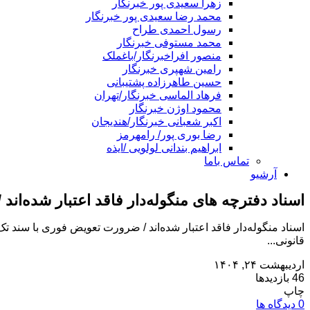
زهرا سعیدی پور خبرنگار
محمد رضا سعیدی پور خبرنگار
رسول احمدی طراح
محمد مستوفی خبرنگار
منصور افراخبرنگار/باغملک
رامین شهپری خبرنگار
حسین طاهرزاده پشتیبانی
فرهاد الماسی خبرنگار/تهران
محمود اوژن خبرنگار
اکبر شعبانی خبرنگار/هندیجان
رضا بوری پور/ رامهرمز
ابراهیم بندانی لولویی /ایذه
تماس باما
آرشیو
اسناد دفترچه های منگوله‌دار فاقد اعتبار شده‌ان
اسناد منگوله‌دار فاقد اعتبار شده‌اند / ضرورت تعویض فوری با سند تک
قانونی...
اردیبهشت ۲۴, ۱۴۰۴
46 بازدیدها
چاپ
0 دیدگاه ها