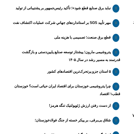
نباید برق صنایع قطع شود»؛ تأکید رئیس‌جمهور بر پشتیبانی از تولید
مهر تأیید SGS بر استانداردهای جهانیِ شرکت عملیات اکتشاف نفت
قطع برق صنعت؛ تصمیمی با هزینه ملی
پتروشیمی مارون؛ پیشتاز توسعه صنایع پایین‌دستی و بازگشت
قدرتمند به مسیر رشد در سال ۱۴۰۵
۵ استان جزو پرتحرک‌ترین اقتصاد‌های کشور
چرا پتروشیمی خوزستان برای اقتصاد ایران حیاتی است؟ خوزستان
قطب۱ اقتصاد
از دست رفتن ارزش ژئوپولتیک تنگه هرمز!
رود ظرفیت پذیرش بیش از ۷۰۰
شلاق‌ بی‌برقی، بر پیکر خسته‌ از جنگ فولادخوزستان؛