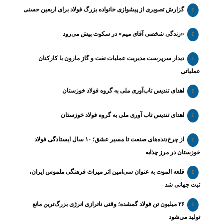
گزارش تصویری از پیشوازی خانواده بزرگ فولاد برای اربعین حسنی
«زندگی شخصی آقای میم» در سکوت پیش می‌رود
دیدار سرپرست مدیریت عملیات نفت و گاز مارون با کارکنان
عملیاتی
اهدای تندیس تاب‌آوری ملی به گروه فولاد خوزستان
اهدای تندیس تاب آوری ملی به گروه فولاد خوزستان
از چرخ‌دنده‌های صنعت تا مسیر عشق؛ ۱۰ سال ایستادگی فولاد
خوزستان در مرز چذابه
قلعه الموت به عنوان سی‌امین اثر میراث‌ فرهنگی ملموس ایران،
ثبت جهانی شد
۲۶ میلیون تن فولاد گمشده؛ وقتی ناترازی انرژی بزرگ‌ترین مانع
تولید می‌شود