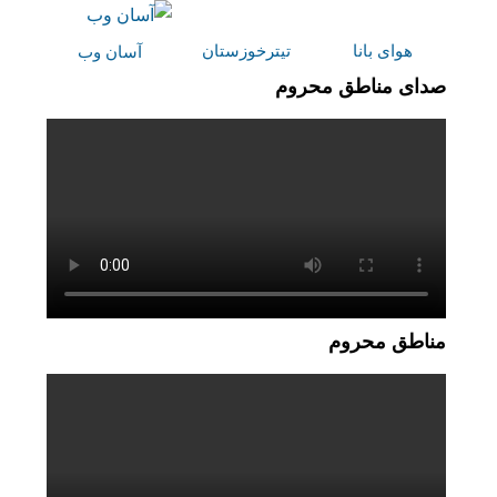
هوای بانا
تیترخوزستان
آسان وب
صدای مناطق محروم
مناطق محروم