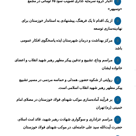
اخبار گروه سرمایه گذاری تصویب سود ۶۵ تومانی در مجمع
«وسپهر»
از یک اقدام تا یک فرهنگ، پیشنهادی به استاندار خوزستان برای
نهادینه‌سازی توسعه
مرکز بهداشت و درمان شهرستان ایذه پاسخگوی افکار عمومی
باشد
مراسم وداع، تشییع و تدفین پیکر مطهر رهبر شهید انقلاب و اعضای
خانواده ایشان
روایتی از شکوه حضور، همدلی و حماسه مردمی در مسیر تشییع
پیکر مطهر رهبر شهید انقلاب اسلامی است.
بر فرآیند آماده‌سازی موکب شهدای فولاد خوزستان در مصلای امام
خمینی (ره) تهران
مراسم عزاداری و سوگواری شهادت رهبر شهید، قائد امت اسلام،
حضرت آیت‌الله سید علی خامنه‌ای، در موکب شهدای فولاد خوزستان