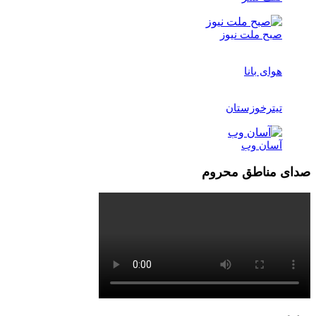
صبح ملت نیوز
هوای بانا
تیترخوزستان
آسان وب
صدای مناطق محروم