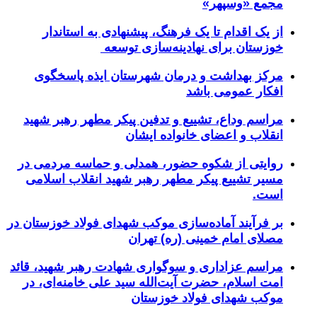
مجمع «وسپهر»
از یک اقدام تا یک فرهنگ، پیشنهادی به استاندار
خوزستان برای نهادینه‌سازی توسعه
مرکز بهداشت و درمان شهرستان ایذه پاسخگوی
افکار عمومی باشد
مراسم وداع، تشییع و تدفین پیکر مطهر رهبر شهید
انقلاب و اعضای خانواده ایشان
روایتی از شکوه حضور، همدلی و حماسه مردمی در
مسیر تشییع پیکر مطهر رهبر شهید انقلاب اسلامی
است.
بر فرآیند آماده‌سازی موکب شهدای فولاد خوزستان در
مصلای امام خمینی (ره) تهران
مراسم عزاداری و سوگواری شهادت رهبر شهید، قائد
امت اسلام، حضرت آیت‌الله سید علی خامنه‌ای، در
موکب شهدای فولاد خوزستان