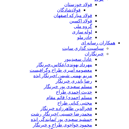
فولاد خوزستان
فولادشادگان
فولاد مبارکه اصفهان
فولاد اکسین
گروه ملی
لوله سازی
چادرملو
همکاران رسانه ای
سیاسیت گذاری سایت
خبرنگاران
عادل سعیدیپور
مهرداد بهوندی/عکاس،خبرنگار
معصومه امیری طراح وگرافیست
مریم بهمنی شیمن /خبرنگار ایذه
رضا باندری خبرنگار
مسلم سعیدی پور خبرنگار
حدیث احمدی طراح
مسلم احمدی/ قائم مقام
مجتبی کیانی طراح
فخرالدین طاهرزاده خبرنگار
محمدرضا حسینی /خبرنگار رشت
جمشید سعیدی پور /نمایندگی ایذه
محمود خواجوی طراح و خبرنگار