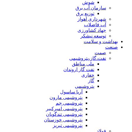
شوش
سازمان آب برق
توزیع برق
شهرداری اهواز
آب فاضلاب
جهاد کشاورزی
توسعه نیشکر
بهداشت و سلامت
صنعت
صمت
نفت،گاز،پتروشیمی
ملی مناطق
نفت گاز اروندان
حفاری
گاز
پتروشیمی
آریا ساسول
پتروشیمی مارون
پتروشیمی جم
پتروشیمی امیرکبیر
پتروشیمی تندگویان
پتروشیمی خوزستان
پتروشیمی تبریز
فولاد