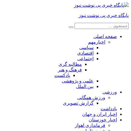
پایگاه خبری پی نوشت نیوز
صفحه اصلی
اخبارمهم
سیاسی
اقتصادی
اجتماعی
مطالبه گری
فرهنگ و هنر
پادکست
علمی و پژوهشی
بین الملل
ورزشی
ورزش همگانی
گزارش تصویری
یادداشت
اخبار ایران و جهان
اخبار خوزستان
فرمانداری اهواز
شهرستانها