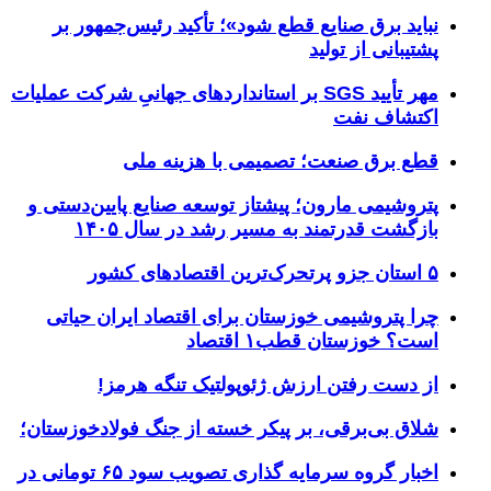
نباید برق صنایع قطع شود»؛ تأکید رئیس‌جمهور بر
پشتیبانی از تولید
مهر تأیید SGS بر استانداردهای جهانیِ شرکت عملیات
اکتشاف نفت
قطع برق صنعت؛ تصمیمی با هزینه ملی
پتروشیمی مارون؛ پیشتاز توسعه صنایع پایین‌دستی و
بازگشت قدرتمند به مسیر رشد در سال ۱۴۰۵
۵ استان جزو پرتحرک‌ترین اقتصاد‌های کشور
چرا پتروشیمی خوزستان برای اقتصاد ایران حیاتی
است؟ خوزستان قطب۱ اقتصاد
از دست رفتن ارزش ژئوپولتیک تنگه هرمز!
شلاق‌ بی‌برقی، بر پیکر خسته‌ از جنگ فولادخوزستان؛
اخبار گروه سرمایه گذاری تصویب سود ۶۵ تومانی در