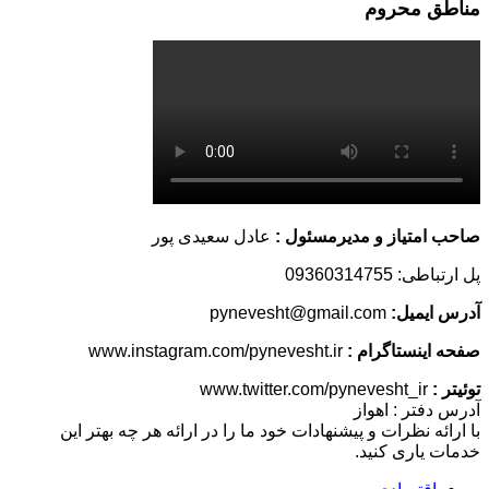
مناطق محروم
صاحب امتیاز و مدیرمسئول :
عادل سعیدی پور
پل ارتباطی: 09360314755
آدرس ایمیل:
pynevesht@gmail.com
صفحه اینستاگرام :
www.instagram.com/pynevesht.ir
توئیتر :
www.twitter.com/pynevesht_ir
آدرس دفتر : اهواز
با ارائه نظرات و پیشنهادات خود ما را در ارائه هر چه بهتر این
خدمات یاری کنید.