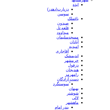
ایذه
دزپارت(دهدز)
سوسن
باغملک
صیدون
قلعه تل
میداوود
مسجدسلیمان
آبادان
امیدیه
آقاجاری
اندیمشک
خرمشهر
دزفول
هندیجان
رامهرمز
دست آزادگان
ُسوسنگرد
بهبهان
َشوشتر
لالی
ماهشهر
بندر امام