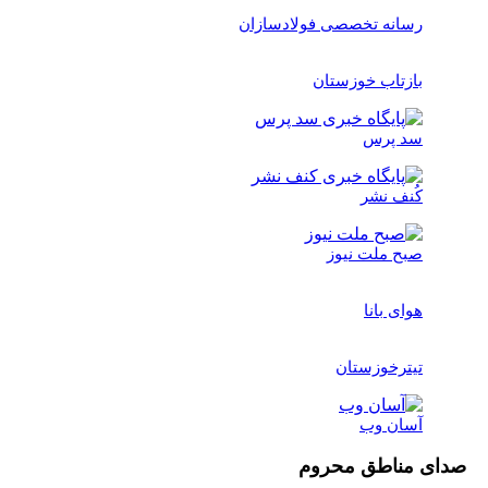
سانه تخصصی فولادسازان
ازتاب خوزستان
د پرس
ُنف نشر
بح ملت نیوز
وای بانا
یترخوزستان
سان وب
مناطق محروم