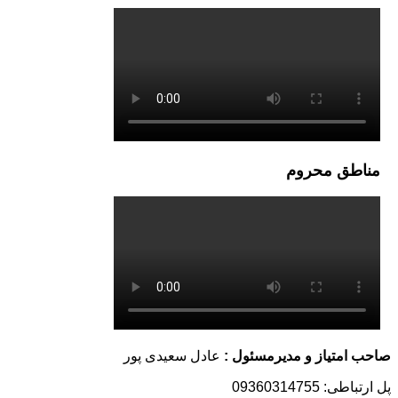
 محروم
یاز و مدیرمسئول :
عادل سعیدی پور
093603