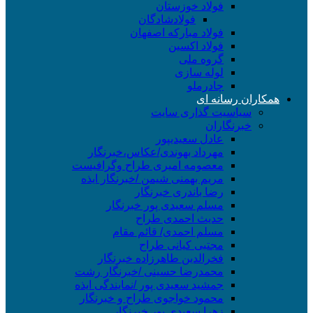
فولاد خوزستان
فولادشادگان
فولاد مبارکه اصفهان
فولاد اکسین
گروه ملی
لوله سازی
چادرملو
اران رسانه ای
سیاسیت گذاری سایت
خبرنگاران
عادل سعیدیپور
مهرداد بهوندی/عکاس،خبرنگار
معصومه امیری طراح وگرافیست
مریم بهمنی شیمن /خبرنگار ایذه
رضا باندری خبرنگار
مسلم سعیدی پور خبرنگار
حدیث احمدی طراح
مسلم احمدی/ قائم مقام
مجتبی کیانی طراح
فخرالدین طاهرزاده خبرنگار
محمدرضا حسینی /خبرنگار رشت
جمشید سعیدی پور /نمایندگی ایذه
محمود خواجوی طراح و خبرنگار
زهرا سعیدی پور خبرنگار