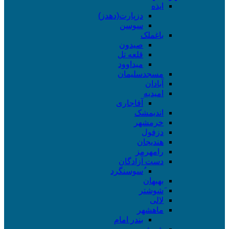
ایذه
دزپارت(دهدز)
سوسن
باغملک
صیدون
قلعه تل
میداوود
مسجدسلیمان
آبادان
امیدیه
آقاجاری
اندیمشک
خرمشهر
دزفول
هندیجان
رامهرمز
دست آزادگان
ُسوسنگرد
بهبهان
َشوشتر
لالی
ماهشهر
بندر امام