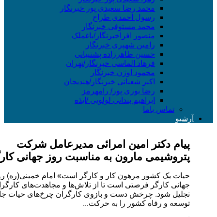
محمد رضا سعیدی پور خبرنگار
رسول احمدی طراح
محمد مستوفی خبرنگار
منصور افراخبرنگار/باغملک
رامین شهپری خبرنگار
حسین طاهرزاده پشتیبانی
فرهاد الماسی خبرنگار/تهران
محمود اوژن خبرنگار
اکبر شعبانی خبرنگار/هندیجان
رضا بوری پور/ رامهرمز
ابراهیم بندانی لولویی /ایذه
تماس باما
یو
یام دکتر امین امرائی مدیرعامل شرکت
تروشیمی مارون به مناسبت روز جهانی کارگر
ات یک کشور مرهون کار و کارگر است» امام خمینی(ره) روز
انی کارگر فرصتی است تا از تلاش‌ها و مجاهدت‌های کارگران
لیل شود. چرخش دست و بازوی کارگران چرخ‌های حیات جامعه و
سعه و رفاه کشور را به حرکت...