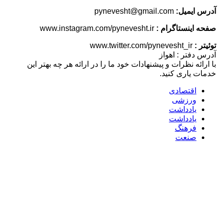
یل:
pynevesht@gmail.com
ستاگرام :
www.instagram.com/pynevesht.ir
 : اهواز
نظرات و پیشنهادات خود ما را در ارائه هر چه بهتر این
ری کنید.
تصادی
زشی
دداشت
دداشت
هنگ
عت