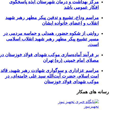
رکز بهداشت و درمان شهرستان ایذه پاسخگوی
فکار عمومی باشد
راسم وداع، تشییع و تدفین پیکر مطهر رهبر شهید
نقلاب و اعضای خانواده ایشان
وایتی از شکوه حضور، همدلی و حماسه مردمی در
سیر تشییع پیکر مطهر رهبر شهید انقلاب اسلامی
ست.
ر فرآیند آماده‌سازی موکب شهدای فولاد خوزستان در
صلای امام خمینی (ره) تهران
راسم عزاداری و سوگواری شهادت رهبر شهید، قائد
مت اسلام، حضرت آیت‌الله سید علی خامنه‌ای، در
وکب شهدای فولاد خوزستان
های همکار
جهیزنیوز