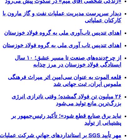
زندگی شخصی آقای میم» در سکوت پیش می‌رود
یدار سرپرست مدیریت عملیات نفت و گاز مارون با
ارکنان عملیاتی
هدای تندیس تاب‌آوری ملی به گروه فولاد خوزستان
هدای تندیس تاب آوری ملی به گروه فولاد خوزستان
از چرخ‌دنده‌های صنعت تا مسیر عشق؛ ۱۰ سال
یستادگی فولاد خوزستان در مرز چذابه
لعه الموت به عنوان سی‌امین اثر میراث‌ فرهنگی
لموس ایران، ثبت جهانی شد
۲۶ میلیون تن فولاد گمشده؛ وقتی ناترازی انرژی
زرگ‌ترین مانع تولید می‌شود
باید برق صنایع قطع شود»؛ تأکید رئیس‌جمهور بر
شتیبانی از تولید
مهر تأیید SGS بر استانداردهای جهانیِ شرکت عملیات