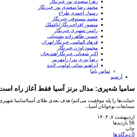
زهرا سعیدی پور خبرنگار
محمد رضا سعیدی پور خبرنگار
رسول احمدی طراح
محمد مستوفی خبرنگار
منصور افراخبرنگار/باغملک
رامین شهپری خبرنگار
حسین طاهرزاده پشتیبانی
فرهاد الماسی خبرنگار/تهران
محمود اوژن خبرنگار
اکبر شعبانی خبرنگار/هندیجان
رضا بوری پور/ رامهرمز
ابراهیم بندانی لولویی /ایذه
تماس باما
آرشیو
سامیا شه‌پری: مدال برنز آسیا فقط آغاز راه است
مسابقات نوجوانان آسیا...
اردیبهشت ۷, ۱۴۰۴
56 بازدیدها
چاپ
0 دیدگاه ها