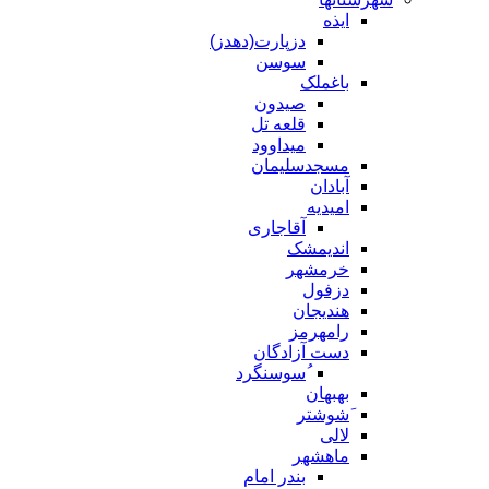
ایذه
دزپارت(دهدز)
سوسن
باغملک
صیدون
قلعه تل
میداوود
مسجدسلیمان
آبادان
امیدیه
آقاجاری
اندیمشک
خرمشهر
دزفول
هندیجان
رامهرمز
دست آزادگان
ُسوسنگرد
بهبهان
َشوشتر
لالی
ماهشهر
بندر امام