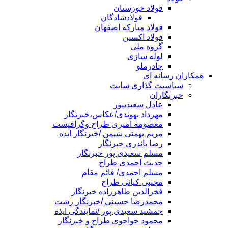
فولاد خوزستان
فولادشادگان
فولاد مبارکه اصفهان
فولاد اکسین
گروه ملی
لوله سازی
چادرملو
همکاران رسانه ای
سیاسیت گذاری سایت
خبرنگاران
عادل سعیدیپور
مهرداد بهوندی/عکاس،خبرنگار
معصومه امیری طراح وگرافیست
مریم بهمنی شیمن /خبرنگار ایذه
رضا باندری خبرنگار
مسلم سعیدی پور خبرنگار
حدیث احمدی طراح
مسلم احمدی/ قائم مقام
مجتبی کیانی طراح
فخرالدین طاهرزاده خبرنگار
محمدرضا حسینی /خبرنگار رشت
جمشید سعیدی پور /نمایندگی ایذه
محمود خواجوی طراح و خبرنگار