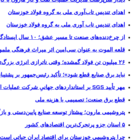
اهدای تندیس تاب‌آوری ملی به گروه فولاد خوزستان
اهدای تندیس تاب آوری ملی به گروه فولاد خوزستان
از چرخ‌دنده‌های صنعت تا مسیر عشق؛ ۱۰ سال ایستادگی فولاد خوزستان در مرز چذابه
قلعه الموت به عنوان سی‌امین اثر میراث‌ فرهنگی ملم
۲۶ میلیون تن فولاد گمشده؛ وقتی ناترازی انرژی بزرگ‌ترین مانع تولید می‌شود
نباید برق صنایع قطع شود»؛ تأکید رئیس‌جمهور بر پشتیبانی
مهر تأیید SGS بر استانداردهای جهانیِ شرکت عملیات اکتشاف نفت
قطع برق صنعت؛ تصمیمی با هزینه ملی
پتروشیمی مارون؛ پیشتاز توسعه صنایع پایین‌دستی و بازگ
۵ استان جزو پرتحرک‌ترین اقتصاد‌های کشور
چرا پتروشیمی خوزستان برای اقتصاد ایران حیاتی است؟ خوز