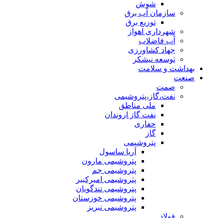
شوش
سازمان آب برق
توزیع برق
شهرداری اهواز
آب فاضلاب
جهاد کشاورزی
توسعه نیشکر
بهداشت و سلامت
صنعت
صمت
نفت،گاز،پتروشیمی
ملی مناطق
نفت گاز اروندان
حفاری
گاز
پتروشیمی
آریا ساسول
پتروشیمی مارون
پتروشیمی جم
پتروشیمی امیرکبیر
پتروشیمی تندگویان
پتروشیمی خوزستان
پتروشیمی تبریز
فولاد