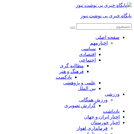
پایگاه خبری پی نوشت نیوز
صفحه اصلی
اخبارمهم
سیاسی
اقتصادی
اجتماعی
مطالبه گری
فرهنگ و هنر
پادکست
علمی و پژوهشی
بین الملل
ورزشی
ورزش همگانی
گزارش تصویری
یادداشت
اخبار ایران و جهان
اخبار خوزستان
فرمانداری اهواز
شهرستانها