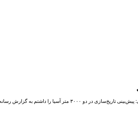
حمایت‌ها را پله موفقیت می‌کنم/ هدف بعدی طلای آسیا/سامیا شهپری: پیش‌ب