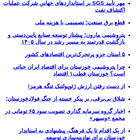
مهر تأیید SGS بر استانداردهای جهانیِ شرکت عملیات
اکتشاف نفت
قطع برق صنعت؛ تصمیمی با هزینه ملی
پتروشیمی مارون؛ پیشتاز توسعه صنایع پایین‌دستی و
بازگشت قدرتمند به مسیر رشد در سال ۱۴۰۵
۵ استان جزو پرتحرک‌ترین اقتصاد‌های کشور
چرا پتروشیمی خوزستان برای اقتصاد ایران حیاتی
است؟ خوزستان قطب۱ اقتصاد
از دست رفتن ارزش ژئوپولتیک تنگه هرمز!
شلاق‌ بی‌برقی، بر پیکر خسته‌ از جنگ فولادخوزستان؛
اخبار گروه سرمایه گذاری تصویب سود ۶۵ تومانی در
مجمع «وسپهر»
از یک اقدام تا یک فرهنگ، پیشنهادی به استاندار
خوزستان برای نهادینه‌سازی توسعه