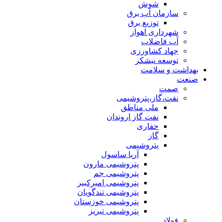
شوش
سازمان آب برق
توزیع برق
شهرداری اهواز
آب فاضلاب
جهاد کشاورزی
توسعه نیشکر
بهداشت و سلامت
صنعت
صمت
نفت،گاز،پتروشیمی
ملی مناطق
نفت گاز اروندان
حفاری
گاز
پتروشیمی
آریا ساسول
پتروشیمی مارون
پتروشیمی جم
پتروشیمی امیرکبیر
پتروشیمی تندگویان
پتروشیمی خوزستان
پتروشیمی تبریز
فولاد