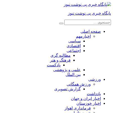
پایگاه خبری پی نوشت نیوز
صفحه اصلی
اخبارمهم
سیاسی
اقتصادی
اجتماعی
مطالبه گری
فرهنگ و هنر
پادکست
علمی و پژوهشی
بین الملل
ورزشی
ورزش همگانی
گزارش تصویری
یادداشت
اخبار ایران و جهان
اخبار خوزستان
فرمانداری اهواز
شهرستانها