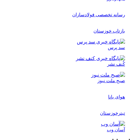
رسانه تخصصی فولادسازان
بازتاب خوزستان
سد پرس
کُنف نشر
صبح ملت نیوز
هوای بانا
تیترخوزستان
آسان وب