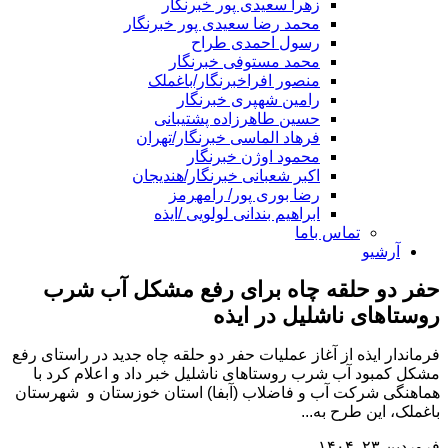
زهرا سعیدی پور خبرنگار
محمد رضا سعیدی پور خبرنگار
رسول احمدی طراح
محمد مستوفی خبرنگار
منصور افراخبرنگار/باغملک
رامین شهپری خبرنگار
حسین طاهرزاده پشتیبانی
فرهاد الماسی خبرنگار/تهران
محمود اوژن خبرنگار
اکبر شعبانی خبرنگار/هندیجان
رضا بوری پور/ رامهرمز
ابراهیم بندانی لولویی /ایذه
تماس باما
آرشیو
حفر دو حلقه چاه برای رفع مشکل آب شرب
روستاهای ناشلیل در ایذه
فرماندار ایذه از آغاز عملیات حفر دو حلقه چاه جدید در راستای رفع
مشکل کمبود آب شرب روستاهای ناشلیل خبر داد و اعلام کرد با
هماهنگی شرکت آب و فاضلاب (آبفا) استان خوزستان و شهرستان
باغملک، این طرح به...
فروردین ۲۳, ۱۴۰۴