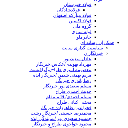
فولاد خوزستان
فولادشادگان
فولاد مبارکه اصفهان
فولاد اکسین
گروه ملی
لوله سازی
چادرملو
همکاران رسانه ای
سیاسیت گذاری سایت
خبرنگاران
عادل سعیدیپور
مهرداد بهوندی/عکاس،خبرنگار
معصومه امیری طراح وگرافیست
مریم بهمنی شیمن /خبرنگار ایذه
رضا باندری خبرنگار
مسلم سعیدی پور خبرنگار
حدیث احمدی طراح
مسلم احمدی/ قائم مقام
مجتبی کیانی طراح
فخرالدین طاهرزاده خبرنگار
محمدرضا حسینی /خبرنگار رشت
جمشید سعیدی پور /نمایندگی ایذه
محمود خواجوی طراح و خبرنگار