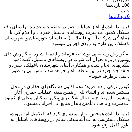
108 بازدیدها
چاپ
0 دیدگاه ها
فرماندار ایذه از آغاز عملیات حفر دو حلقه چاه جدید در راستای رفع
مشکل کمبود آب شرب روستاهای ناشلیل خبر داد و اعلام کرد با
هماهنگی شرکت آب و فاضلاب (آبفا) استان خوزستان و شهرستان
باغملک، این طرح به زودی اجرایی میشود.
به گزارش رسانه پی نوشت ، فرماندار ایذه با اشاره به گزارش های
پیشین درباره بحران آب شرب در روستاهای ناشلیل، گفت: «با
پیگیریهای انجام شده و همکاری آبفای شهرستان باغملک، حفر دو
حلقه چاه جدید در این منطقه آغاز خواهد شد تا تنش آبی به طور
دائمی برطرف شود.»
گودرز ترکی زاده افزود: «هم اکنون دستگاههای حفاری در محل
مستقر شده اند و انشاءالله از همین هفته عملیات حفاری آغاز
میشود.» این طرح به دنبال شکایتهای مکرر ساکنان محلی از کمبود
آب شرب و با هدف تأمین پایدار منابع آبی اجرایی میشود.
فرماندار ایذه همچنین ابراز امیدواری کرد که با تکمیل این پروژه،
مشکل دسترسی به آب آشامیدنی سالم در روستاهای ناشلیل به
طور کامل رفع شود.