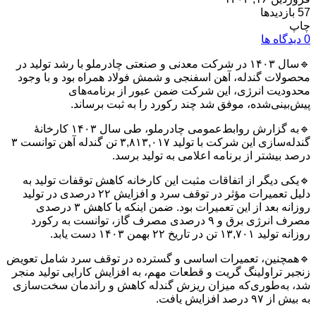
57 بازدیدها
چاپ
0 دیدگاه ها
🔹سال ۱۴۰۳ در شرکت معدنی و صنعتی چادرملو با رشد تولید در
محصولات گندله، آهن اسفنجی و شمش فولاد همراه بود و با وجود
محدودیت انرژی، این شرکت ضمن عبور از برنامه‌های
پیش‌بینی‌شده، موفق شد چند رکورد را به ثبت برساند.
🔹به گزارش روابط‌عمومی چادرملو، طی سال ۱۴۰۳ کارخانۀ
گندله‌سازی این شرکت با تولید ۳,۸۱۳,۰۱۷ تن گندله آهن توانست ۳
درصد بیشتر از برنامه اعلامی به تولید برسد.
🔹یکی دیگر از اتفاقات مثبت این کارخانه کاهش توقفات تولید به
دلیل تعمیرات مؤثر در توقف سرد و افزایش ۲۲ درصدی در تولید
روزانه بعد از این تعمیرات بود. ضمن اینکه با کاهش ۳ درصدی
مصرف انرژی برق و ۹ درصدی مصرف گاز، توانست به رکورد
روزانه تولید ۱۳,۷۰۱ تن در تاریخ ۲۲ بهمن ۱۴۰۳ دست یابد.
🔹همچنین، تعمیرات اساسی و گسترده در توقف سرد شامل تعویض
زنجیر تراولینگ گریت و قطعات مهم، به افزایش کارایی تولید منجر
شد، به‌طوری‌که میزان ریزش گندله کاهش و راندمان سخت‌سازی
به بیش از ۹۷ درصد افزایش یافت.