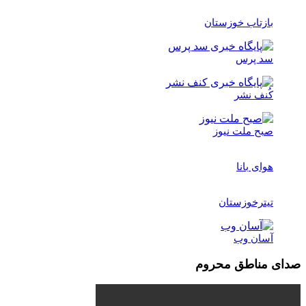
بازتاب خوزستان
سد پرس
کُنف نشر
صبح ملت نیوز
هوای بانا
تیترخوزستان
آسان وب
صدای مناطق محروم