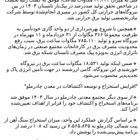
در شاخص تحقق تولید صددرصد در پیک‌بار تابستان ۱۴۰۳ در بین
نیروگاه‌های حرارتی کل کشور در ممیزی انجام‌شدۀ توسط شرکت
مادرتخصصی تولید برق حرارتی شد.
🔹همچنین با شروع بهره‌برداری از دو واحد گازی خودتأمین به
ظرفیت مجموعاً ۳۶۶ مگاوات از ۳۱ خردادماه و ۱۱ مهرماه در
نیروگاه سرو و تولید ۷۸۵،۱۱۰ مگاوات ساعت برق، سبب رفع
محدودیت مصرف برق در کارخانجات مجتمع صنعتی در زمان‌های
ناترازی انرژی به‌ویژه پیک مصرف تابستان شبکه برق شد.
🔹ضمن اینکه تولید ۱۸،۵۳۱ مگاوات ساعت برق در نیروگاه
خورشیدی این نیروگاه، گامی ارزشمند در جهت تأمین انرژی پاک و
تجدیدپذیر محسوب می‌شود.
*افزایش استخراج و توسعه اکتشافات در معدن چادرملو*
🔹از سوی دیگر مجتمع معدنی چادرملو در سال ۱۴۰۳ موفق شد
برنامه‌های استخراج و اکتشاف خود را فراتر از اهداف تعیین‌شده
اجرا کند.
🔹بر اساس گزارش عملکرد این واحد، میزان استخراج سنگ آهن از
پیت شمالی چادرملو به ۷،۵۶۵،۸۳۵ تن رسید که ۱۰۸ درصد از
برنامه پیش‌بینی‌شده را پوشش داد.