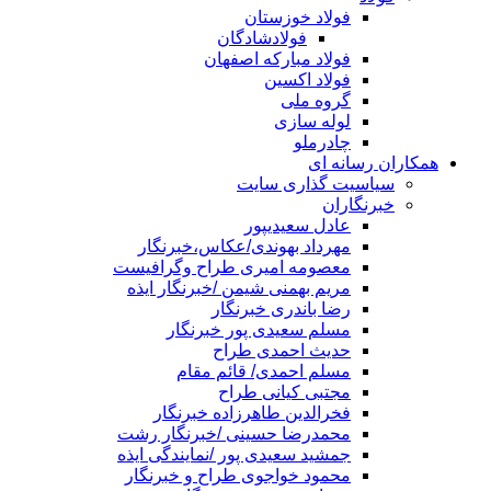
فولاد خوزستان
فولادشادگان
فولاد مبارکه اصفهان
فولاد اکسین
گروه ملی
لوله سازی
چادرملو
همکاران رسانه ای
سیاسیت گذاری سایت
خبرنگاران
عادل سعیدیپور
مهرداد بهوندی/عکاس،خبرنگار
معصومه امیری طراح وگرافیست
مریم بهمنی شیمن /خبرنگار ایذه
رضا باندری خبرنگار
مسلم سعیدی پور خبرنگار
حدیث احمدی طراح
مسلم احمدی/ قائم مقام
مجتبی کیانی طراح
فخرالدین طاهرزاده خبرنگار
محمدرضا حسینی /خبرنگار رشت
جمشید سعیدی پور /نمایندگی ایذه
محمود خواجوی طراح و خبرنگار