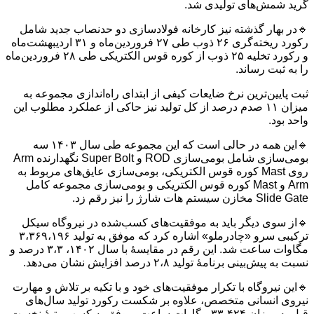
گرید شمش‌های تولیدی شد.
🔹در بهار گذشته نیز کارخانه فولادسازی دو حدنصاب جدید شامل
رکورد ریخته‌گری ۲۶ ذوب طی ۲۷ فروردین‌ماه و ۳۱ اردیبهشت‌ماه
و رکورد تخلیه ۲۵ ذوب از کوره قوس الکتریکی طی ۲۸ فروردین‌ماه
را به ثبت رساند.
ثبت پایین‌ترین نرخ ضایعات کیفی از ابتدای راه‌اندازی مجموعه به
میزان ۱۱ صدم درصد از کل تولید نیز حاکی از عملکرد مطلوب این
واحد بود.
🔹این همه در حالی است که این مجموعه طی سال ۱۴۰۳ سه
بومی‌سازی شامل بومی‌سازی ROD و Super Bolt نگهدارنده Arm
روی Mast کوره قوس الکتریکی، بومی‌سازی عایق‌های مربوط به
Arm و Mast کوره قوس الکتریکی و بومی‌سازی مجموعه کامل
Slide Gate مخازن سیستم هات شارژ را نیز رقم زد.
🔹از سوی دیگر باید به موفقیت‌های کسب‌شده در نیروگاه سیکل
ترکیبی سرو «چادرملو» اشاره کرد که موفق به تولید ۳،۳۶۹،۱۹۶
مگاوات ساعت شد. این رقم در مقایسۀ با سال ۱۴۰۲، ۳،۳ درصد و
نسبت به پیش‌بینی برنامۀ تولید ۲،۸ درصد افزایش نشان می‌دهد.
🔹این نیروگاه با تکرار موفقیت‌های خود و با تکیه ‌بر تلاش و مهارت
نیروی انسانی متخصص، علاوه بر شکست رکورد تولید سال‌های
قبل به میزان ۳۳،۴۲۴ مگاوات ساعت، موفق به کسب رتبۀ نخست