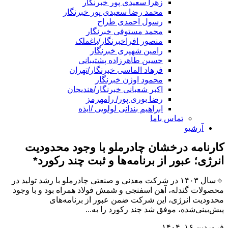
زهرا سعیدی پور خبرنگار
محمد رضا سعیدی پور خبرنگار
رسول احمدی طراح
محمد مستوفی خبرنگار
منصور افراخبرنگار/باغملک
رامین شهپری خبرنگار
حسین طاهرزاده پشتیبانی
فرهاد الماسی خبرنگار/تهران
محمود اوژن خبرنگار
اکبر شعبانی خبرنگار/هندیجان
رضا بوری پور/ رامهرمز
ابراهیم بندانی لولویی /ایذه
تماس باما
آرشیو
کارنامه درخشان چادرملو با وجود محدودیت
انرژی؛ عبور از برنامه‌ها و ثبت چند رکورد*
🔹سال ۱۴۰۳ در شرکت معدنی و صنعتی چادرملو با رشد تولید در
محصولات گندله، آهن اسفنجی و شمش فولاد همراه بود و با وجود
محدودیت انرژی، این شرکت ضمن عبور از برنامه‌های
پیش‌بینی‌شده، موفق شد چند رکورد را به...
فروردین ۱۶, ۱۴۰۴