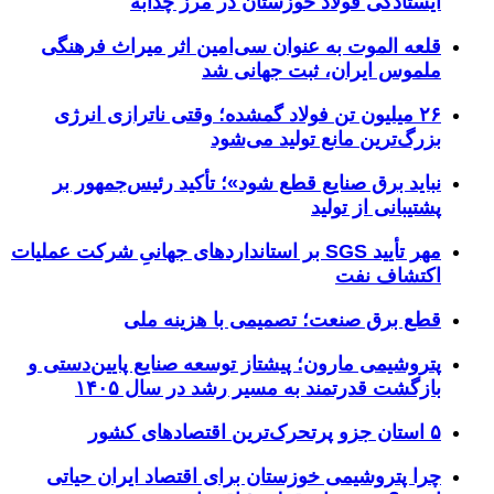
ایستادگی فولاد خوزستان در مرز چذابه
قلعه الموت به عنوان سی‌امین اثر میراث‌ فرهنگی
ملموس ایران، ثبت جهانی شد
۲۶ میلیون تن فولاد گمشده؛ وقتی ناترازی انرژی
بزرگ‌ترین مانع تولید می‌شود
نباید برق صنایع قطع شود»؛ تأکید رئیس‌جمهور بر
پشتیبانی از تولید
مهر تأیید SGS بر استانداردهای جهانیِ شرکت عملیات
اکتشاف نفت
قطع برق صنعت؛ تصمیمی با هزینه ملی
پتروشیمی مارون؛ پیشتاز توسعه صنایع پایین‌دستی و
بازگشت قدرتمند به مسیر رشد در سال ۱۴۰۵
۵ استان جزو پرتحرک‌ترین اقتصاد‌های کشور
چرا پتروشیمی خوزستان برای اقتصاد ایران حیاتی