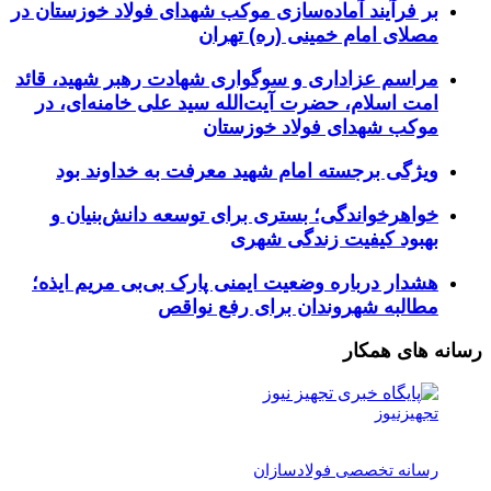
بر فرآیند آماده‌سازی موکب شهدای فولاد خوزستان در
مصلای امام خمینی (ره) تهران
مراسم عزاداری و سوگواری شهادت رهبر شهید، قائد
امت اسلام، حضرت آیت‌الله سید علی خامنه‌ای، در
موکب شهدای فولاد خوزستان
ویژگی برجسته امام شهید معرفت به خداوند بود
خواهرخواندگی؛ بستری برای توسعه دانش‌بنیان و
بهبود کیفیت زندگی شهری
هشدار درباره وضعیت ایمنی پارک بی‌بی مریم ایذه؛
مطالبه شهروندان برای رفع نواقص
رسانه های همکار
تجهیزنیوز
رسانه تخصصی فولادسازان