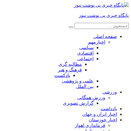
پایگاه خبری پی نوشت نیوز
صفحه اصلی
اخبارمهم
سیاسی
اقتصادی
اجتماعی
مطالبه گری
فرهنگ و هنر
پادکست
علمی و پژوهشی
بین الملل
ورزشی
ورزش همگانی
گزارش تصویری
یادداشت
اخبار ایران و جهان
اخبار خوزستان
فرمانداری اهواز
شهرستانها