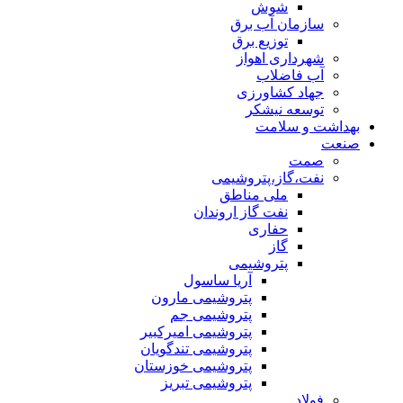
شوش
سازمان آب برق
توزیع برق
شهرداری اهواز
آب فاضلاب
جهاد کشاورزی
توسعه نیشکر
بهداشت و سلامت
صنعت
صمت
نفت،گاز،پتروشیمی
ملی مناطق
نفت گاز اروندان
حفاری
گاز
پتروشیمی
آریا ساسول
پتروشیمی مارون
پتروشیمی جم
پتروشیمی امیرکبیر
پتروشیمی تندگویان
پتروشیمی خوزستان
پتروشیمی تبریز
فولاد