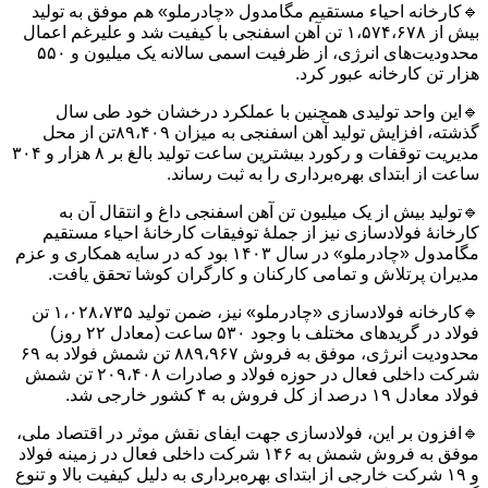
🔹کارخانه احیاء مستقیم مگامدول «چادرملو» هم موفق به تولید
بیش از ۱،۵۷۴،۶۷۸ تن آهن اسفنجی با کیفیت شد و علیرغم اعمال
محدودیت‌های انرژی، از ظرفیت اسمی سالانه یک میلیون و ۵۵۰
هزار تن کارخانه عبور کرد.
🔹این واحد تولیدی همچنین با عملکرد درخشان خود طی سال
گذشته، افزایش تولید آهن اسفنجی به میزان ۸۹،۴۰۹تن از محل
مدیریت توقفات و رکورد بیشترین ساعت تولید بالغ بر ۸ هزار و ۳۰۴
ساعت از ابتدای بهره‌برداری را به ثبت رساند.
🔹تولید بیش از یک میلیون تن آهن اسفنجی داغ و انتقال آن به
کارخانۀ فولادسازی نیز از جملۀ توفیقات کارخانۀ احیاء مستقیم
مگامدول «چادرملو» در سال ۱۴۰۳ بود که در سایه همکاری و عزم
مدیران پرتلاش و تمامی کارکنان و کارگران کوشا تحقق یافت.
🔹کارخانه فولادسازی «چادرملو» نیز، ضمن تولید ۱،۰۲۸،۷۳۵ تن
فولاد در گریدهای مختلف با وجود ۵۳۰ ساعت (معادل ۲۲ روز)
محدودیت انرژی، موفق به فروش ۸۸۹،۹۶۷ تن شمش فولاد به ۶۹
شرکت داخلی فعال در حوزه فولاد و صادرات ۲۰۹،۴۰۸ تن شمش
فولاد معادل ۱۹ درصد از کل فروش به ۴ کشور خارجی شد.
🔹افزون بر این، فولادسازی جهت ایفای نقش موثر در اقتصاد ملی،
موفق به فروش شمش به ۱۴۶ شرکت داخلی فعال در زمینه فولاد
و ۱۹ شرکت خارجی از ابتدای بهره‌برداری به دلیل کیفیت بالا و تنوع