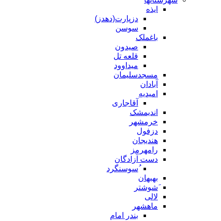
ایذه
دزپارت(دهدز)
سوسن
باغملک
صیدون
قلعه تل
میداوود
مسجدسلیمان
آبادان
امیدیه
آقاجاری
اندیمشک
خرمشهر
دزفول
هندیجان
رامهرمز
دست آزادگان
ُسوسنگرد
بهبهان
َشوشتر
لالی
ماهشهر
بندر امام