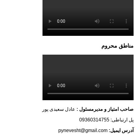
مناطق محروم
صاحب امتیاز و مدیرمسئول :
عادل سعیدی پور
پل ارتباطی: 09360314755
آدرس ایمیل:
pynevesht@gmail.com