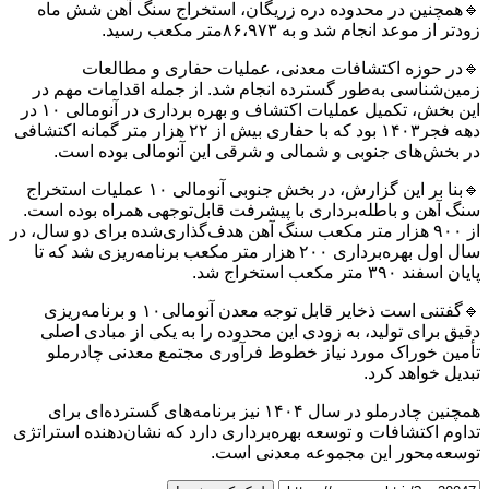
🔹همچنین در محدوده دره زریگان، استخراج سنگ آهن شش ماه
زودتر از موعد انجام شد و به ۸۶،۹۷۳متر مکعب رسید.
🔹در حوزه اکتشافات معدنی، عملیات حفاری و مطالعات
زمین‌شناسی به‌طور گسترده انجام شد. از جمله اقدامات مهم در
این بخش، تکمیل عملیات اکتشاف و بهره برداری در آنومالی ۱۰ در
دهه فجر۱۴۰۳ بود که با حفاری بیش از ۲۲ هزار متر گمانه اکتشافی
در بخش‌های جنوبی و شمالی و شرقی این آنومالی بوده است.
🔹بنا بر این گزارش، در بخش جنوبی آنومالی ۱۰ عملیات استخراج
سنگ آهن و باطله‌برداری با پیشرفت قابل‌توجهی همراه بوده است.
از ۹۰۰ هزار متر مکعب سنگ آهن هدف‌گذاری‌شده برای دو سال، در
سال اول بهره‌برداری ۲۰۰ هزار متر مکعب برنامه‌ریزی شد که تا
پایان اسفند ۳۹۰ متر مکعب استخراج شد.
🔹گفتنی است ذخایر قابل توجه معدن آنومالی۱۰ و برنامه‌ریزی
دقیق برای تولید، به زودی این محدوده را به یکی از مبادی اصلی
تأمین خوراک مورد نیاز خطوط فرآوری مجتمع معدنی چادرملو
تبدیل خواهد کرد.
همچنین چادرملو در سال ۱۴۰۴ نیز برنامه‌های گسترده‌ای برای
تداوم اکتشافات و توسعه بهره‌برداری دارد که نشان‌دهنده استراتژی
توسعه‌محور این مجموعه معدنی است.