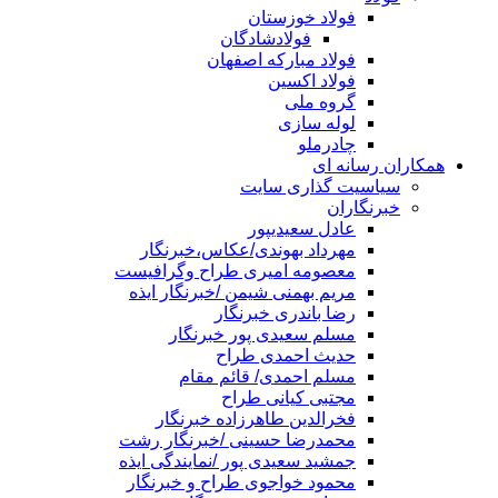
فولاد خوزستان
فولادشادگان
فولاد مبارکه اصفهان
فولاد اکسین
گروه ملی
لوله سازی
چادرملو
همکاران رسانه ای
سیاسیت گذاری سایت
خبرنگاران
عادل سعیدیپور
مهرداد بهوندی/عکاس،خبرنگار
معصومه امیری طراح وگرافیست
مریم بهمنی شیمن /خبرنگار ایذه
رضا باندری خبرنگار
مسلم سعیدی پور خبرنگار
حدیث احمدی طراح
مسلم احمدی/ قائم مقام
مجتبی کیانی طراح
فخرالدین طاهرزاده خبرنگار
محمدرضا حسینی /خبرنگار رشت
جمشید سعیدی پور /نمایندگی ایذه
محمود خواجوی طراح و خبرنگار