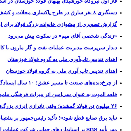
فاز اول نیروگاه خورشیدی بهبهان فولاد خوزستان در آستا
دستگیری ۸ نفر سارق در طرح پاکسازی محلات و کشف ۱۷ فقره سرقت
گزارش تصویری از پیشوازی خانواده بزرگ فولاد برای 
«زندگی شخصی آقای میم» در سکوت پیش می‌رود
دیدار سرپرست مدیریت عملیات نفت و گاز مارون با کار
اهدای تندیس تاب‌آوری ملی به گروه فولاد خوزستان
اهدای تندیس تاب آوری ملی به گروه فولاد خوزستان
از چرخ‌دنده‌های صنعت تا مسیر عشق؛ ۱۰ سال ایستادگی فولاد خوزستان در مرز چذابه
قلعه الموت به عنوان سی‌امین اثر میراث‌ فرهنگی ملم
۲۶ میلیون تن فولاد گمشده؛ وقتی ناترازی انرژی بزرگ‌ترین مانع تولید می‌شود
نباید برق صنایع قطع شود»؛ تأکید رئیس‌جمهور بر پشتیبانی
مهر تأیید SGS بر استانداردهای جهانیِ شرکت عملیات اکتشاف نفت