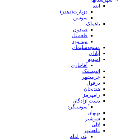
ایذه
دزپارت(دهدز)
سوسن
باغملک
صیدون
قلعه تل
میداوود
مسجدسلیمان
آبادان
امیدیه
آقاجاری
اندیمشک
خرمشهر
دزفول
هندیجان
رامهرمز
دست آزادگان
ُسوسنگرد
بهبهان
َشوشتر
لالی
ماهشهر
بندر امام