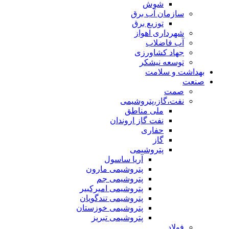
شوش
سازمان آب برق
توزیع برق
شهرداری اهواز
آب فاضلاب
جهاد کشاورزی
توسعه نیشکر
بهداشت و سلامت
صنعت
صمت
نفت،گاز،پتروشیمی
ملی مناطق
نفت گاز اروندان
حفاری
گاز
پتروشیمی
آریا ساسول
پتروشیمی مارون
پتروشیمی جم
پتروشیمی امیرکبیر
پتروشیمی تندگویان
پتروشیمی خوزستان
پتروشیمی تبریز
فولاد