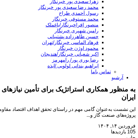
زهرا سعیدی پور خبرنگار
محمد رضا سعیدی پور خبرنگار
رسول احمدی طراح
محمد مستوفی خبرنگار
منصور افراخبرنگار/باغملک
رامین شهپری خبرنگار
حسین طاهرزاده پشتیبانی
فرهاد الماسی خبرنگار/تهران
محمود اوژن خبرنگار
اکبر شعبانی خبرنگار/هندیجان
رضا بوری پور/ رامهرمز
ابراهیم بندانی لولویی /ایذه
تماس باما
آرشیو
به منظور همکاری استراتژیک برای تأمین نیازها
ایران
این نشست به‌عنوان گامی مهم در راستای تحقق اهداف اقتصاد مقاومتی و
پروژه‌های صنعت گاز و...
فروردین ۱۴, ۱۴۰۴
105 بازدیدها
چاپ