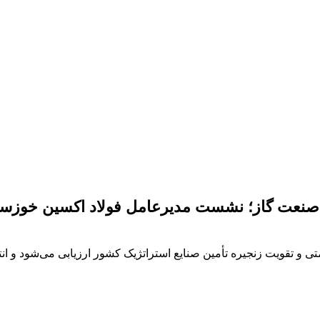
ی صنعت گاز؛ نشست مدیرعامل فولاد اکسین خوزست
 تقویت زنجیره تأمین صنایع استراتژیک کشور ارزیابی می‌شود و انتظار