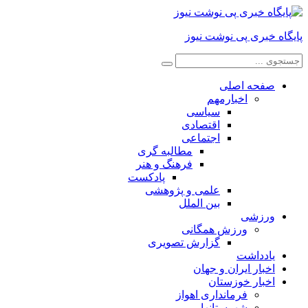
پایگاه خبری پی نوشت نیوز
صفحه اصلی
اخبارمهم
سیاسی
اقتصادی
اجتماعی
مطالبه گری
فرهنگ و هنر
پادکست
علمی و پژوهشی
بین الملل
ورزشی
ورزش همگانی
گزارش تصویری
یادداشت
اخبار ایران و جهان
اخبار خوزستان
فرمانداری اهواز
شهرستانها