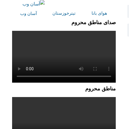
هوای بانا
تیترخوزستان
آسان وب
صدای مناطق محروم
مناطق محروم