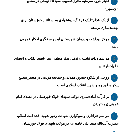
اخبار گروه سرمایه گذاری تصویب سود ۶۵ تومانی در مجمع
«وسپهر»
از یک اقدام تا یک فرهنگ، پیشنهادی به استاندار خوزستان برای
نهادینه‌سازی توسعه
مرکز بهداشت و درمان شهرستان ایذه پاسخگوی افکار عمومی
باشد
مراسم وداع، تشییع و تدفین پیکر مطهر رهبر شهید انقلاب و اعضای
خانواده ایشان
روایتی از شکوه حضور، همدلی و حماسه مردمی در مسیر تشییع
پیکر مطهر رهبر شهید انقلاب اسلامی است.
بر فرآیند آماده‌سازی موکب شهدای فولاد خوزستان در مصلای امام
خمینی (ره) تهران
مراسم عزاداری و سوگواری شهادت رهبر شهید، قائد امت اسلام،
حضرت آیت‌الله سید علی خامنه‌ای، در موکب شهدای فولاد خوزستان