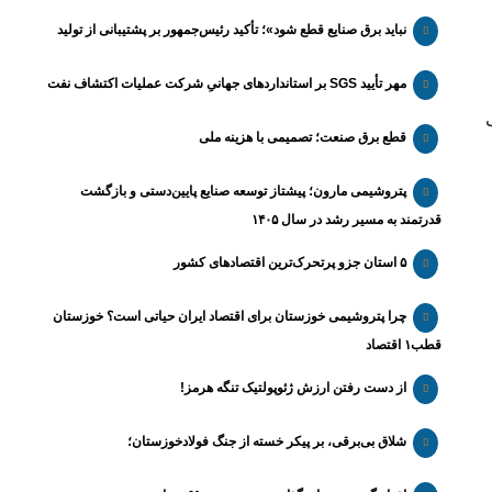
نباید برق صنایع قطع شود»؛ تأکید رئیس‌جمهور بر پشتیبانی از تولید
مهر تأیید SGS بر استانداردهای جهانیِ شرکت عملیات اکتشاف نفت
قطع برق صنعت؛ تصمیمی با هزینه ملی
پتروشیمی مارون؛ پیشتاز توسعه صنایع پایین‌دستی و بازگشت
قدرتمند به مسیر رشد در سال ۱۴۰۵
۵ استان جزو پرتحرک‌ترین اقتصاد‌های کشور
چرا پتروشیمی خوزستان برای اقتصاد ایران حیاتی است؟ خوزستان
قطب۱ اقتصاد
از دست رفتن ارزش ژئوپولتیک تنگه هرمز!
شلاق‌ بی‌برقی، بر پیکر خسته‌ از جنگ فولادخوزستان؛