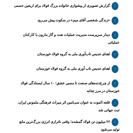
گزارش تصویری از پیشوازی خانواده بزرگ فولاد برای اربعین حسنی
«زندگی شخصی آقای میم» در سکوت پیش می‌رود
دیدار سرپرست مدیریت عملیات نفت و گاز مارون با کارکنان
عملیاتی
اهدای تندیس تاب‌آوری ملی به گروه فولاد خوزستان
اهدای تندیس تاب آوری ملی به گروه فولاد خوزستان
از چرخ‌دنده‌های صنعت تا مسیر عشق؛ ۱۰ سال ایستادگی فولاد
خوزستان در مرز چذابه
قلعه الموت به عنوان سی‌امین اثر میراث‌ فرهنگی ملموس ایران،
ثبت جهانی شد
۲۶ میلیون تن فولاد گمشده؛ وقتی ناترازی انرژی بزرگ‌ترین مانع
تولید می‌شود