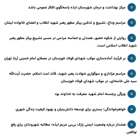
مرکز بهداشت و درمان شهرستان ایذه پاسخگوی افکار عمومی باشد
مراسم وداع، تشییع و تدفین پیکر مطهر رهبر شهید انقلاب و اعضای خانواده ایشان
روایتی از شکوه حضور، همدلی و حماسه مردمی در مسیر تشییع پیکر مطهر رهبر
شهید انقلاب اسلامی است.
بر فرآیند آماده‌سازی موکب شهدای فولاد خوزستان در مصلای امام خمینی (ره) تهران
مراسم عزاداری و سوگواری شهادت رهبر شهید، قائد امت اسلام، حضرت آیت‌الله
سید علی خامنه‌ای، در موکب شهدای فولاد خوزستان
ویژگی برجسته امام شهید معرفت به خداوند بود
خواهرخواندگی؛ بستری برای توسعه دانش‌بنیان و بهبود کیفیت زندگی شهری
هشدار درباره وضعیت ایمنی پارک بی‌بی مریم ایذه؛ مطالبه شهروندان برای رفع
نواقص