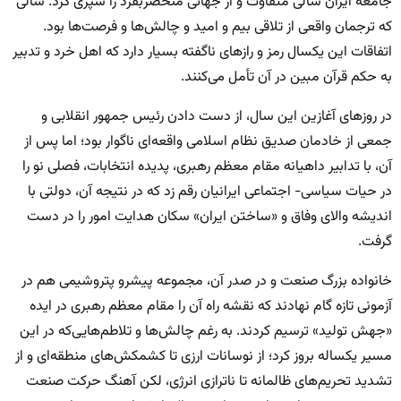
جامعه ایران سالی متفاوت و از جهاتی منحصربفرد را سپری کرد. سالی
که ترجمان واقعی از تلاقی بیم و امید و چالش‌ها و فرصت‌ها بود.
اتفاقات این یکسال رمز و رازهای ناگفته بسیار دارد که اهل خرد و تدبیر
به حکم قرآن مبین در آن تأمل می‌کنند.
در روزهای آغازین این سال، از دست دادن رئیس جمهور انقلابی و
جمعی از خادمان صدیق نظام اسلامی واقعه‌ای ناگوار بود؛ اما پس از
آن، با تدابیر داهیانه مقام معظم رهبری، پدیده انتخابات، فصلی نو را
در حیات سیاسی- اجتماعی ایرانیان رقم زد که در نتیجه آن، دولتی با
اندیشه والای وفاق و «ساختن ایران» سکان هدایت امور را در دست
گرفت.
خانواده بزرگ صنعت و در صدر آن، مجموعه پیشرو پتروشیمی هم در
آزمونی تازه گام نهادند که نقشه راه آن را مقام معظم رهبری در ایده
«جهش تولید» ترسیم کردند. به رغم چالش‌ها و تلاطم‌هایی‌که در این
مسیر یکساله بروز کرد؛ از نوسانات ارزی تا کشمکش‌های منطقه‌ای و از
تشدید تحریم‌های ظالمانه تا ناترازی انرژی، لکن آهنگ حرکت صنعت