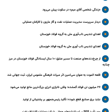
«زندگی شخصی آقای میم» در سکوت پیش می‌رود
دیدار سرپرست مدیریت عملیات نفت و گاز مارون با کارکنان عملیاتی
اهدای تندیس تاب‌آوری ملی به گروه فولاد خوزستان
اهدای تندیس تاب آوری ملی به گروه فولاد خوزستان
از چرخ‌دنده‌های صنعت تا مسیر عشق؛ ۱۰ سال ایستادگی فولاد خوزستان در مرز
چذابه
قلعه الموت به عنوان سی‌امین اثر میراث‌ فرهنگی ملموس ایران، ثبت جهانی شد
۲۶ میلیون تن فولاد گمشده؛ وقتی ناترازی انرژی بزرگ‌ترین مانع تولید می‌شود
نباید برق صنایع قطع شود»؛ تأکید رئیس‌جمهور بر پشتیبانی از تولید
مهر تأیید SGS بر استانداردهای جهانیِ شرکت عملیات اکتشاف نفت