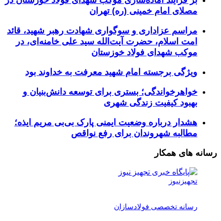
مصلای امام خمینی (ره) تهران
مراسم عزاداری و سوگواری شهادت رهبر شهید، قائد
امت اسلام، حضرت آیت‌الله سید علی خامنه‌ای، در
موکب شهدای فولاد خوزستان
ویژگی برجسته امام شهید معرفت به خداوند بود
خواهرخواندگی؛ بستری برای توسعه دانش‌بنیان و
بهبود کیفیت زندگی شهری
هشدار درباره وضعیت ایمنی پارک بی‌بی مریم ایذه؛
مطالبه شهروندان برای رفع نواقص
رسانه های همکار
تجهیزنیوز
رسانه تخصصی فولادسازان