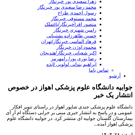
زهرا سعیدی پور خبرنگار
محمد رضا سعیدی پور خبرنگار
رسول احمدی طراح
محمد مستوفی خبرنگار
منصور افراخبرنگار/باغملک
رامین شهپری خبرنگار
حسین طاهرزاده پشتیبانی
فرهاد الماسی خبرنگار/تهران
محمود اوژن خبرنگار
اکبر شعبانی خبرنگار/هندیجان
رضا بوری پور/ رامهرمز
ابراهیم بندانی لولویی /ایذه
تماس باما
آرشیو
جوابیه دانشگاه علوم پزشکی اهواز در خصوص
انتشار یک خبر
دانشگاه علوم پزشکی جندی شاپور اهواز در راستای تنویر افکار
عمومی و در پاسخ به انتشار خبری مبنی بر خرابی دستگاه ام آر آی
بیمارستان گلستان جوابیه ای منتشر کرد. در جوابیه دانشگاه علوم
پزشکی اهواز آمده...
اسفند ۲۸, ۱۴۰۳