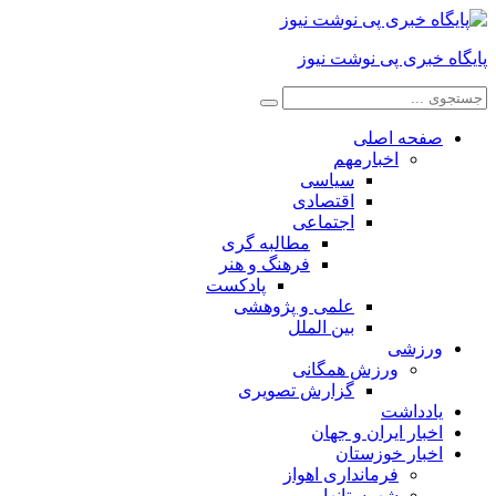
پایگاه خبری پی نوشت نیوز
صفحه اصلی
اخبارمهم
سیاسی
اقتصادی
اجتماعی
مطالبه گری
فرهنگ و هنر
پادکست
علمی و پژوهشی
بین الملل
ورزشی
ورزش همگانی
گزارش تصویری
یادداشت
اخبار ایران و جهان
اخبار خوزستان
فرمانداری اهواز
شهرستانها