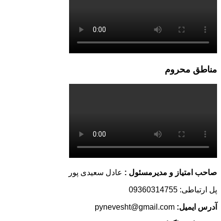
مناطق محروم
صاحب امتیاز و مدیرمسئول :
عادل سعیدی پور
پل ارتباطی: 09360314755
آدرس ایمیل:
pynevesht@gmail.com