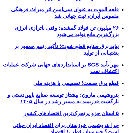
قلعه الموت به عنوان سی‌امین اثر میراث‌ فرهنگی
ملموس ایران، ثبت جهانی شد
۲۶ میلیون تن فولاد گمشده؛ وقتی ناترازی انرژی
بزرگ‌ترین مانع تولید می‌شود
نباید برق صنایع قطع شود»؛ تأکید رئیس‌جمهور بر
پشتیبانی از تولید
مهر تأیید SGS بر استانداردهای جهانیِ شرکت عملیات
اکتشاف نفت
قطع برق صنعت؛ تصمیمی با هزینه ملی
پتروشیمی مارون؛ پیشتاز توسعه صنایع پایین‌دستی و
بازگشت قدرتمند به مسیر رشد در سال ۱۴۰۵
۵ استان جزو پرتحرک‌ترین اقتصاد‌های کشور
چرا پتروشیمی خوزستان برای اقتصاد ایران حیاتی
است؟ خوزستان قطب۱ اقتصاد