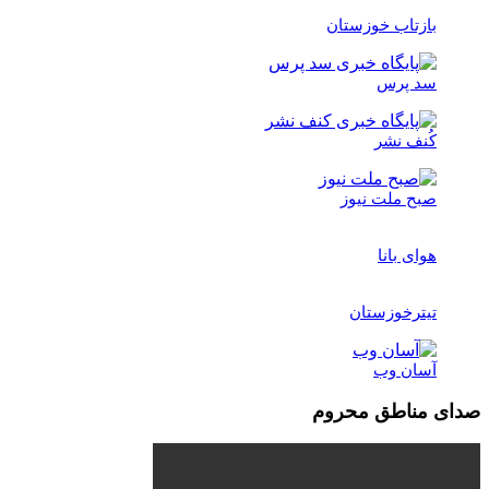
بازتاب خوزستان
سد پرس
کُنف نشر
صبح ملت نیوز
هوای بانا
تیترخوزستان
آسان وب
صدای مناطق محروم