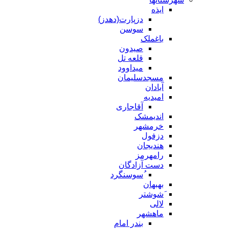
ایذه
دزپارت(دهدز)
سوسن
باغملک
صیدون
قلعه تل
میداوود
مسجدسلیمان
آبادان
امیدیه
آقاجاری
اندیمشک
خرمشهر
دزفول
هندیجان
رامهرمز
دست آزادگان
ُسوسنگرد
بهبهان
َشوشتر
لالی
ماهشهر
بندر امام