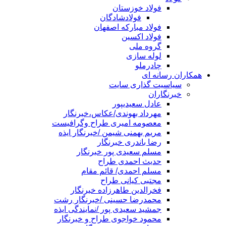
فولاد خوزستان
فولادشادگان
فولاد مبارکه اصفهان
فولاد اکسین
گروه ملی
لوله سازی
چادرملو
همکاران رسانه ای
سیاسیت گذاری سایت
خبرنگاران
عادل سعیدیپور
مهرداد بهوندی/عکاس،خبرنگار
معصومه امیری طراح وگرافیست
مریم بهمنی شیمن /خبرنگار ایذه
رضا باندری خبرنگار
مسلم سعیدی پور خبرنگار
حدیث احمدی طراح
مسلم احمدی/ قائم مقام
مجتبی کیانی طراح
فخرالدین طاهرزاده خبرنگار
محمدرضا حسینی /خبرنگار رشت
جمشید سعیدی پور /نمایندگی ایذه
محمود خواجوی طراح و خبرنگار