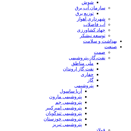
شوش
سازمان آب برق
توزیع برق
شهرداری اهواز
آب فاضلاب
جهاد کشاورزی
توسعه نیشکر
بهداشت و سلامت
صنعت
صمت
نفت،گاز،پتروشیمی
ملی مناطق
نفت گاز اروندان
حفاری
گاز
پتروشیمی
آریا ساسول
پتروشیمی مارون
پتروشیمی جم
پتروشیمی امیرکبیر
پتروشیمی تندگویان
پتروشیمی خوزستان
پتروشیمی تبریز
فولاد