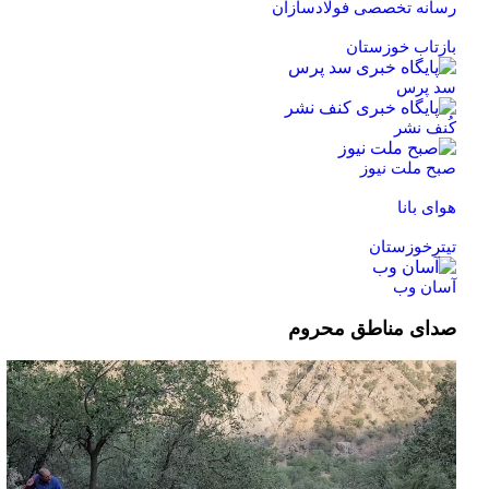
ه تخصصی فولادسازان
ب خوزستان
رس
نشر
ملت نیوز
بانا
خوزستان
 وب
 مناطق محروم
شگر