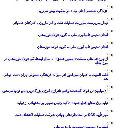
«زندگی شخصی آقای میم» در سکوت پیش می‌رود
دیدار سرپرست مدیریت عملیات نفت و گاز مارون با کارکنان عملیاتی
اهدای تندیس تاب‌آوری ملی به گروه فولاد خوزستان
اهدای تندیس تاب آوری ملی به گروه فولاد خوزستان
از چرخ‌دنده‌های صنعت تا مسیر عشق؛ ۱۰ سال ایستادگی فولاد خوزستان در
مرز چذابه
قلعه الموت به عنوان سی‌امین اثر میراث‌ فرهنگی ملموس ایران، ثبت جهانی
شد
۲۶ میلیون تن فولاد گمشده؛ وقتی ناترازی انرژی بزرگ‌ترین مانع تولید می‌شود
نباید برق صنایع قطع شود»؛ تأکید رئیس‌جمهور بر پشتیبانی از تولید
مهر تأیید SGS بر استانداردهای جهانیِ شرکت عملیات اکتشاف نفت
قطع برق صنعت؛ تصمیمی با هزینه ملی