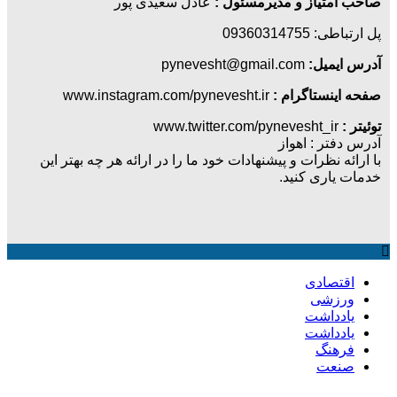
متیاز و مدیرمسئول :
عادل سعیدی پور
09360314755
یمیل:
pynevesht@gmail.com
ینستاگرام :
www.instagram.com/pynevesht.ir
www.twitter.com/pynevesht_ir
تر : اهواز
ه نظرات و پیشنهادات خود ما را در ارائه هر چه بهتر این
یاری کنید.
تصادی
زشی
دداشت
دداشت
هنگ
عت