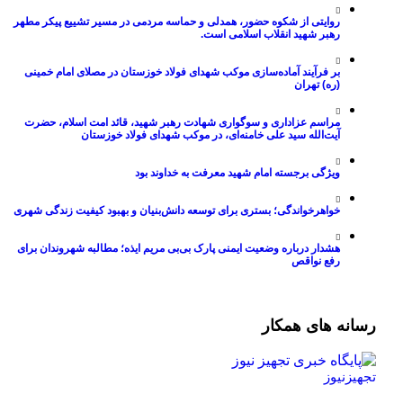
روایتی از شکوه حضور، همدلی و حماسه مردمی در مسیر تشییع پیکر مطهر
رهبر شهید انقلاب اسلامی است.
بر فرآیند آماده‌سازی موکب شهدای فولاد خوزستان در مصلای امام خمینی
(ره) تهران
مراسم عزاداری و سوگواری شهادت رهبر شهید، قائد امت اسلام، حضرت
آیت‌الله سید علی خامنه‌ای، در موکب شهدای فولاد خوزستان
ویژگی برجسته امام شهید معرفت به خداوند بود
خواهرخواندگی؛ بستری برای توسعه دانش‌بنیان و بهبود کیفیت زندگی شهری
هشدار درباره وضعیت ایمنی پارک بی‌بی مریم ایذه؛ مطالبه شهروندان برای
رفع نواقص
ه های همکار
نیوز