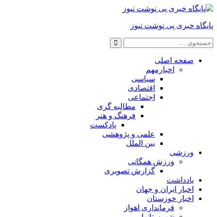
پایگاه خبری پی نوشت نیوز
صفحه اصلی
اخبارمهم
سیاسی
اقتصادی
اجتماعی
مطالبه گری
فرهنگ و هنر
پادکست
علمی و پژوهشی
بین الملل
ورزشی
ورزش همگانی
گزارش تصویری
یادداشت
اخبار ایران و جهان
اخبار خوزستان
فرمانداری اهواز
شهرستانها