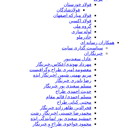
فولاد خوزستان
فولادشادگان
فولاد مبارکه اصفهان
فولاد اکسین
گروه ملی
لوله سازی
چادرملو
همکاران رسانه ای
سیاسیت گذاری سایت
خبرنگاران
عادل سعیدیپور
مهرداد بهوندی/عکاس،خبرنگار
معصومه امیری طراح وگرافیست
مریم بهمنی شیمن /خبرنگار ایذه
رضا باندری خبرنگار
مسلم سعیدی پور خبرنگار
حدیث احمدی طراح
مسلم احمدی/ قائم مقام
مجتبی کیانی طراح
فخرالدین طاهرزاده خبرنگار
محمدرضا حسینی /خبرنگار رشت
جمشید سعیدی پور /نمایندگی ایذه
محمود خواجوی طراح و خبرنگار