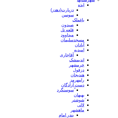
ایذه
دزپارت(دهدز)
سوسن
باغملک
صیدون
قلعه تل
میداوود
مسجدسلیمان
آبادان
امیدیه
آقاجاری
اندیمشک
خرمشهر
دزفول
هندیجان
رامهرمز
دست آزادگان
ُسوسنگرد
بهبهان
َشوشتر
لالی
ماهشهر
بندر امام