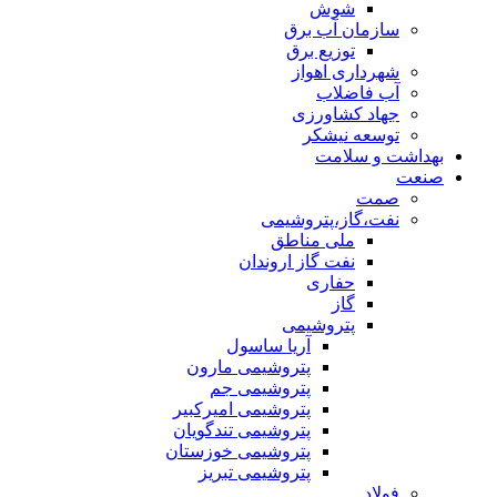
شوش
سازمان آب برق
توزیع برق
شهرداری اهواز
آب فاضلاب
جهاد کشاورزی
توسعه نیشکر
بهداشت و سلامت
صنعت
صمت
نفت،گاز،پتروشیمی
ملی مناطق
نفت گاز اروندان
حفاری
گاز
پتروشیمی
آریا ساسول
پتروشیمی مارون
پتروشیمی جم
پتروشیمی امیرکبیر
پتروشیمی تندگویان
پتروشیمی خوزستان
پتروشیمی تبریز
فولاد