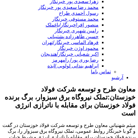
زهرا سعیدی پور خبرنگار
محمد رضا سعیدی پور خبرنگار
رسول احمدی طراح
محمد مستوفی خبرنگار
منصور افراخبرنگار/باغملک
رامین شهپری خبرنگار
حسین طاهرزاده پشتیبانی
فرهاد الماسی خبرنگار/تهران
محمود اوژن خبرنگار
اکبر شعبانی خبرنگار/هندیجان
رضا بوری پور/ رامهرمز
ابراهیم بندانی لولویی /ایذه
تماس باما
آرشیو
معاون طرح و توسعه شرکت فولاد
خوزستان:تملک نیروگاه برق سبزوار، برگ برنده
فولاد خوزستان برای مقابله با ناترازی انرژی
است
میثم شهنیانی معاون طرح و توسعه شرکت فولاد خوزستان در گفت
و گو با خبرنگار روابط عمومی، تملک نیروگاه برق سبزوار را، برگ
برنده فولاد خوزستان برای مقابله با ناترازی انرژی و شرط حیات