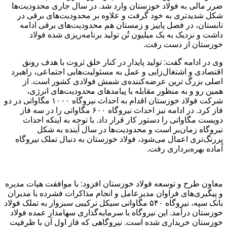
ضرر مالی به فولاد خوزستان وارد شد. در سال جاری محدودیت‌ها
شکل شدید‌تری به خود گرفت و‌ علاوه بر محدودیت‌های برقی در
تابستان، در فصل پاییز و زمستان هم محدودیت‌های برقی ادامه
داشت و نزدیک به یک میلیون تُن تولید برنامه‌ریزی شده فولاد
خوزستان از دست رفت.
وی در ادامه گفت: تولید پایدار در کنار خلق ثروت با هدف رونق
اقتصادی و اشتغال‌زایی و عمل به مسئولیت‌هایی اجتماعی، راهبرد
اصلی بزرگ ترین عرضه‌کننده‌ی شمش فولادی کشور است. از
همین رو و به منظور مقابله با پیامدهای محدودیت‌های انرژی،
شرکت فولاد خوزستان اقدام به احداث نیروگاه ۱۰۰۰ مگاواتی در دو
فاز کرد. در ادامه نیز احداث نیروگاه ۶۰۰ مگاواتی را در سه فاز
دویست مگاواتی را دستور کار قرار داد. با توجه به اینکه احداث
نیروگاه زمان‌بر است و محدودیت‌ها در سال آینده به شکل
پررنگ‌تری اعمال می‌شود، فولاد خوزستان به دنبال تملک نیروگاه
آماده بهره‌برداری رفت.
معاون طرح و توسعه فولاد خوزستان افزود: با موافقت هیات مدیره
و پیگیری‌های فراوان مدیرعامل و انجام مذاکرات فشرده با مدیران
بانک سپه، نیروگاه ۵۴۰ مگاواتی سیکل ترکیبی سبزوار به تملک فولاد
خوزستان درآمد. این نیروگاه با سرمایه‌گذاری سهامدار عمده فولاد
خوزستان خریداری شده است. نیروگاهی که فاز اول آن با ظرفیت