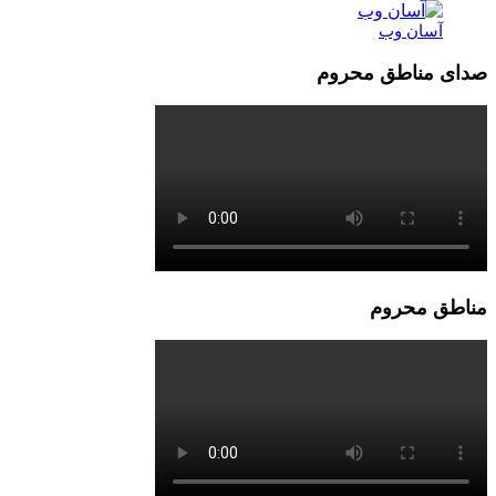
آسان وب
صدای مناطق محروم
مناطق محروم