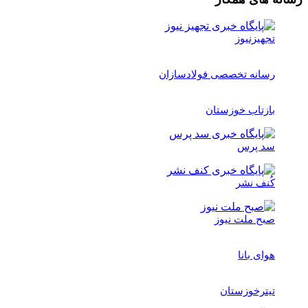
تجهیزنیوز
رسانه تخصصی فولادسازان
بازتاب خوزستان
سد پرس
کُنف نشر
صبح ملت نیوز
هوای بانا
تیترخوزستان