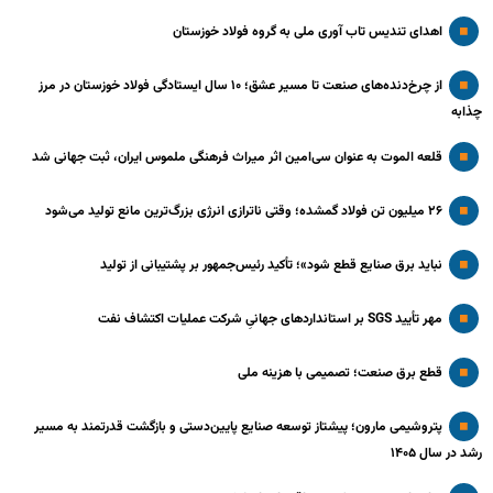
اهدای تندیس تاب آوری ملی به گروه فولاد خوزستان
از چرخ‌دنده‌های صنعت تا مسیر عشق؛ ۱۰ سال ایستادگی فولاد خوزستان در مرز
چذابه
قلعه الموت به عنوان سی‌امین اثر میراث‌ فرهنگی ملموس ایران، ثبت جهانی شد
۲۶ میلیون تن فولاد گمشده؛ وقتی ناترازی انرژی بزرگ‌ترین مانع تولید می‌شود
نباید برق صنایع قطع شود»؛ تأکید رئیس‌جمهور بر پشتیبانی از تولید
مهر تأیید SGS بر استانداردهای جهانیِ شرکت عملیات اکتشاف نفت
قطع برق صنعت؛ تصمیمی با هزینه ملی
پتروشیمی مارون؛ پیشتاز توسعه صنایع پایین‌دستی و بازگشت قدرتمند به مسیر
رشد در سال ۱۴۰۵