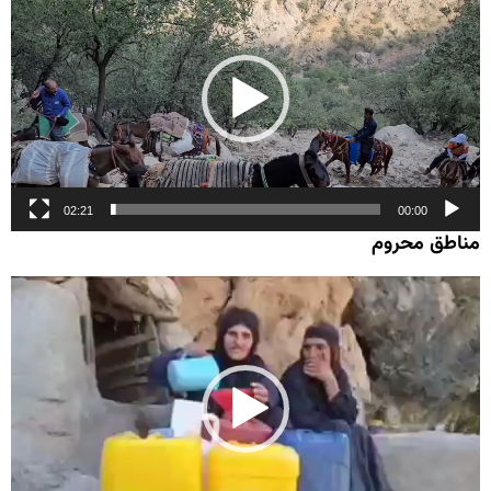
ویدیو
02:21
00:00
مناطق محروم
نمایشگر
ویدیو