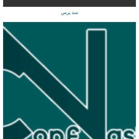
سد پرس