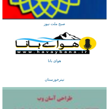
صبح ملت نیوز
هوای بانا
تیترخوزستان