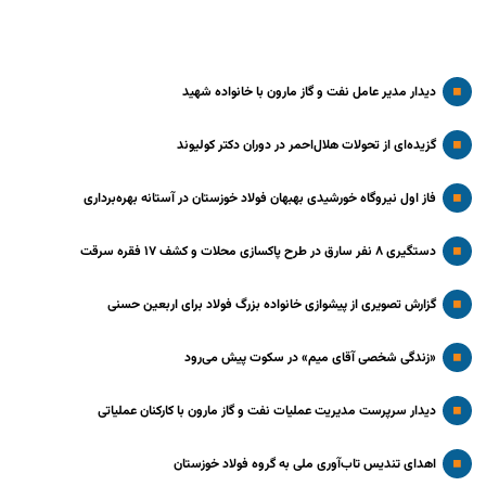
دیدار مدیر عامل نفت و گاز مارون با خانواده شهید
گزیده‌ای از تحولات هلال‌احمر در دوران دکتر کولیوند
فاز اول نیروگاه خورشیدی بهبهان فولاد خوزستان در آستانه بهره‌برداری
دستگیری ۸ نفر سارق در طرح پاکسازی محلات و کشف ۱۷ فقره سرقت
گزارش تصویری از پیشوازی خانواده بزرگ فولاد برای اربعین حسنی
«زندگی شخصی آقای میم» در سکوت پیش می‌رود
دیدار سرپرست مدیریت عملیات نفت و گاز مارون با کارکنان عملیاتی
اهدای تندیس تاب‌آوری ملی به گروه فولاد خوزستان