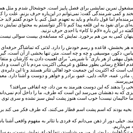
شغول تمرین نمایشی برای فصل پاییز است. خوشحال شدم و مثل همیش
ند و کمی شرمندگی گفت: نمی‌توانم در این‌باره حرف بزنم. علت را که
ده‌ام اما قول داده‌ام و باید به تعهدم عمل کنم. با خودم گفتم لابد ح
برای نفوذ به این قلعه پیدا کنم تا اگر نتوانستم به محتوای نمایش د
ته در این باره «لام تا کام» با احدی حرف نزنید.
نهان کمی به من هم برخورد. نمایش که مسابقه‌ی بیست سوالی نیست 
هر بخشش، قاعده و رسم خودش را دارد. لذتی که تماشاگر حرفه‌ای 
باس، دکور، موسیقی و چه و چه است. متن تنها بخشی از آن است، گیر
ل بیهقی از هر بازی” نا شیرینی” برای اهمیت دادن به کارشان و متفاو
دم اطلاع رسانی بطور مطلق و غریبگی اکثریت مردم با آن است و دایر
جالب است که اکثریت این جمعیت خود اهالی تئاتر هستند و تا این دای
، مادر، عمه، خاله، دایی، عمو، برادر و خواهر و دوست و آشنا دارد. معم
می‌پرسند.
سخی را بدهند که این دوست هنرمند به من داد، چه اتفاقی می‌افتد؟
 چیزی که به ذهنشان می‌رسد این است که طرف، ما را داخل آدم نمی‌داند.
د ما حالیمان نیست! خوب است هنوز پشت لبش سبز نشده و سری توی سر
اهل بخیه بودند که اسم پشت اسم قطار می‌کنند، که طرف فکر می کند ب
 خیلی دور از ذهن می‌دانم که فردی با تئاتر به مفهوم واقعی آشنا باشد و
می‌داریم.
 تنگناهایش را بهتر از من می‌شناسند، تنها اجرای نمایش نیست، به سالن