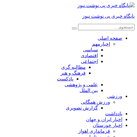
پایگاه خبری پی نوشت نیوز
صفحه اصلی
اخبارمهم
سیاسی
اقتصادی
اجتماعی
مطالبه گری
فرهنگ و هنر
پادکست
علمی و پژوهشی
بین الملل
ورزشی
ورزش همگانی
گزارش تصویری
یادداشت
اخبار ایران و جهان
اخبار خوزستان
فرمانداری اهواز
شهرستانها