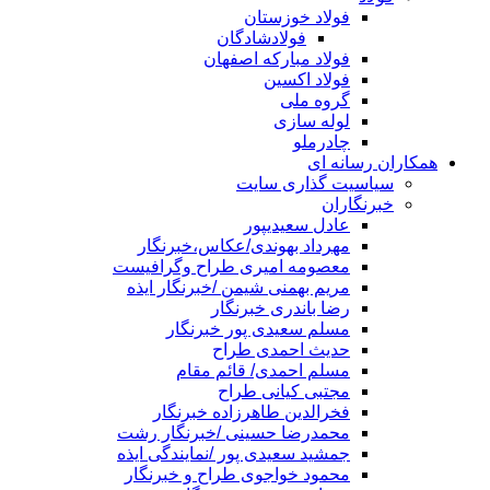
فولاد خوزستان
فولادشادگان
فولاد مبارکه اصفهان
فولاد اکسین
گروه ملی
لوله سازی
چادرملو
همکاران رسانه ای
سیاسیت گذاری سایت
خبرنگاران
عادل سعیدیپور
مهرداد بهوندی/عکاس،خبرنگار
معصومه امیری طراح وگرافیست
مریم بهمنی شیمن /خبرنگار ایذه
رضا باندری خبرنگار
مسلم سعیدی پور خبرنگار
حدیث احمدی طراح
مسلم احمدی/ قائم مقام
مجتبی کیانی طراح
فخرالدین طاهرزاده خبرنگار
محمدرضا حسینی /خبرنگار رشت
جمشید سعیدی پور /نمایندگی ایذه
محمود خواجوی طراح و خبرنگار