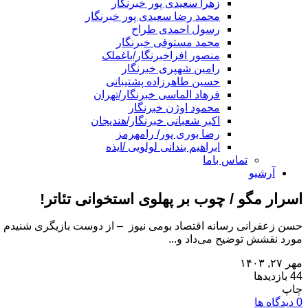
زهرا سعیدی پور خبرنگار
محمد رضا سعیدی پور خبرنگار
رسول احمدی طراح
محمد مستوفی خبرنگار
منصور افراخبرنگار/باغملک
رامین شهپری خبرنگار
حسین طاهرزاده پشتیبانی
فرهاد الماسی خبرنگار/تهران
محمود اوژن خبرنگار
اکبر شعبانی خبرنگار/هندیجان
رضا بوری پور/ رامهرمز
ابراهیم بندانی لولویی /ایذه
تماس باما
آرشیو
اسرار مگو / چوب بر پهلوی استخوانی تئاتر!
حسن زعفرانی رسانه اقتصاد بومی نیوز – از دوست بازیگری شنیدم 
مورد نقشش توضیح می‌داد و...
مهر ۲۷, ۱۴۰۳
44 بازدیدها
چاپ
0 دیدگاه ها