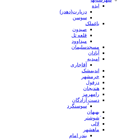
ایذه
دزپارت(دهدز)
سوسن
باغملک
صیدون
قلعه تل
میداوود
مسجدسلیمان
آبادان
امیدیه
آقاجاری
اندیمشک
خرمشهر
دزفول
هندیجان
رامهرمز
دست آزادگان
ُسوسنگرد
بهبهان
َشوشتر
لالی
ماهشهر
بندر امام