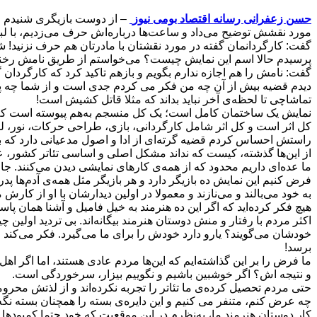
حسن زعفرانی رسانه اقتصاد بومی نیوز
– از دوست بازیگری شنیدم م
مورد نقشش توضیح می‌داد و ساعت‌ها درباره‌اش حرف می‌زدیم، با لبخ
گفت: کارگردانمان گفته در مورد نقشتان با مادرتان هم حرف نزنید! شرمن
پرسیدم حالا اسم این نمایش چیست؟ می‌خواستم از طریق نامش رخنه‌ای 
گفت: نامش را هم اجازه ندارم بگویم و بازهم تاکید کرد که کارگردان گف
دیدم قضیه بیش از آن چه من فکر می کردم جدی است و از شما چه پ
تماشاچی تا لحظه‌ی آخر نباید بداند که مثلا قاتل کشیش است!
نمایش یک ساختمان کامل است؛ یک کل منسجم به‌هم پیوسته است که 
کل اثر است و کل اثر شامل کارگردانی، بازی، طراحی حرکات، نور، ل
راستش احساس کردم قضیه گرته‌ای از ادا و اصول مدعیانی دارد که بقو
از این‌ها گذشته، کیست که نداند مشکل اصلی و اساسی تئاتر کشور، ع
ما عده‌ای داریم محدود که از همه‌ی کارهای نمایشی دیدن می‌کنند. 
فرض کنیم این نمایش ده بازیگر دارد و هر بازیگر مثل همه‌ی آدم‌ها پدر
به خود می‌بالند و می‌نازند و معمولا در اولین دیدارشان با او از کارش 
هیچ فکر کرده‌اید که اگر این ده هنرمند به خیل فامیل و آشنا همان پا
اکثر مردم با رفتار و منش دوستان هنرمند بیگانه‌اند. بی تردید اولین
خودشان می‌گویند؟ یارو دارد خودش را برای ما می‌گیرد. فکر می‌کن
برسد!
ما فرض را بر این گذاشته‌ایم که این‌ها مردم عادی هستند، اما اگر 
و نتیجه اش؟ اگر خوشبین باشیم و نگوییم بیزار، سرخوردگی است.
حتی مردم تحصیل کرده‌ی ما تئاتر را تجربه نکرده‌اند و از لذتش محرومند.
چه عرض کنم، متنفر می کنیم و این دایره‌ی بسته را همچنان بسته نگه 
کار دوستان هنرمند ما، به‌نظرم در این موقعیت که خود حتما کمبودها و