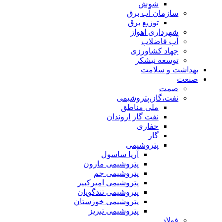
شوش
سازمان آب برق
توزیع برق
شهرداری اهواز
آب فاضلاب
جهاد کشاورزی
توسعه نیشکر
بهداشت و سلامت
صنعت
صمت
نفت،گاز،پتروشیمی
ملی مناطق
نفت گاز اروندان
حفاری
گاز
پتروشیمی
آریا ساسول
پتروشیمی مارون
پتروشیمی جم
پتروشیمی امیرکبیر
پتروشیمی تندگویان
پتروشیمی خوزستان
پتروشیمی تبریز
فولاد