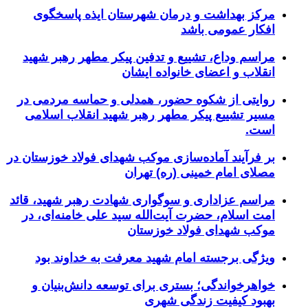
مرکز بهداشت و درمان شهرستان ایذه پاسخگوی
افکار عمومی باشد
مراسم وداع، تشییع و تدفین پیکر مطهر رهبر شهید
انقلاب و اعضای خانواده ایشان
روایتی از شکوه حضور، همدلی و حماسه مردمی در
مسیر تشییع پیکر مطهر رهبر شهید انقلاب اسلامی
است.
بر فرآیند آماده‌سازی موکب شهدای فولاد خوزستان در
مصلای امام خمینی (ره) تهران
مراسم عزاداری و سوگواری شهادت رهبر شهید، قائد
امت اسلام، حضرت آیت‌الله سید علی خامنه‌ای، در
موکب شهدای فولاد خوزستان
ویژگی برجسته امام شهید معرفت به خداوند بود
خواهرخواندگی؛ بستری برای توسعه دانش‌بنیان و
بهبود کیفیت زندگی شهری