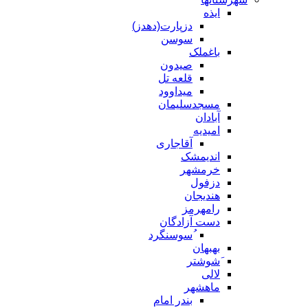
ایذه
دزپارت(دهدز)
سوسن
باغملک
صیدون
قلعه تل
میداوود
مسجدسلیمان
آبادان
امیدیه
آقاجاری
اندیمشک
خرمشهر
دزفول
هندیجان
رامهرمز
دست آزادگان
ُسوسنگرد
بهبهان
َشوشتر
لالی
ماهشهر
بندر امام