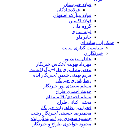
فولاد خوزستان
فولادشادگان
فولاد مبارکه اصفهان
فولاد اکسین
گروه ملی
لوله سازی
چادرملو
همکاران رسانه ای
سیاسیت گذاری سایت
خبرنگاران
عادل سعیدیپور
مهرداد بهوندی/عکاس،خبرنگار
معصومه امیری طراح وگرافیست
مریم بهمنی شیمن /خبرنگار ایذه
رضا باندری خبرنگار
مسلم سعیدی پور خبرنگار
حدیث احمدی طراح
مسلم احمدی/ قائم مقام
مجتبی کیانی طراح
فخرالدین طاهرزاده خبرنگار
محمدرضا حسینی /خبرنگار رشت
جمشید سعیدی پور /نمایندگی ایذه
محمود خواجوی طراح و خبرنگار