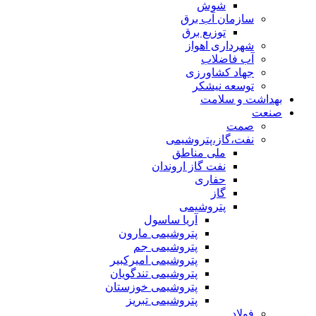
شوش
سازمان آب برق
توزیع برق
شهرداری اهواز
آب فاضلاب
جهاد کشاورزی
توسعه نیشکر
بهداشت و سلامت
صنعت
صمت
نفت،گاز،پتروشیمی
ملی مناطق
نفت گاز اروندان
حفاری
گاز
پتروشیمی
آریا ساسول
پتروشیمی مارون
پتروشیمی جم
پتروشیمی امیرکبیر
پتروشیمی تندگویان
پتروشیمی خوزستان
پتروشیمی تبریز
فولاد