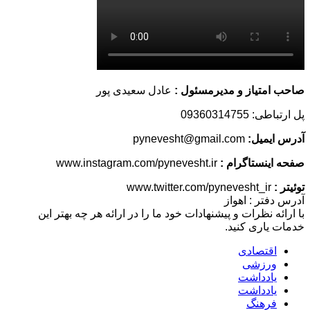
صاحب امتیاز و مدیرمسئول :
عادل سعیدی پور
پل ارتباطی: 09360314755
آدرس ایمیل:
pynevesht@gmail.com
صفحه اینستاگرام :
www.instagram.com/pynevesht.ir
توئیتر :
www.twitter.com/pynevesht_ir
آدرس دفتر : اهواز
با ارائه نظرات و پیشنهادات خود ما را در ارائه هر چه بهتر این
خدمات یاری کنید.
اقتصادی
ورزشی
یادداشت
یادداشت
فرهنگ