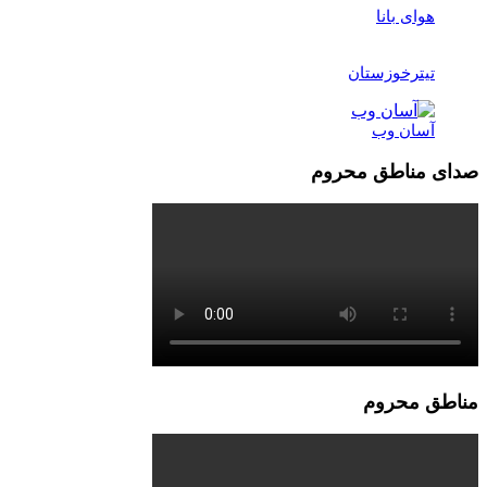
هوای بانا
تیترخوزستان
آسان وب
صدای مناطق محروم
مناطق محروم