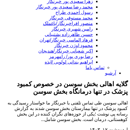
زهرا سعیدی پور خبرنگار
محمد رضا سعیدی پور خبرنگار
رسول احمدی طراح
محمد مستوفی خبرنگار
منصور افراخبرنگار/باغملک
رامین شهپری خبرنگار
حسین طاهرزاده پشتیبانی
فرهاد الماسی خبرنگار/تهران
محمود اوژن خبرنگار
اکبر شعبانی خبرنگار/هندیجان
رضا بوری پور/ رامهرمز
ابراهیم بندانی لولویی /ایذه
تماس باما
آرشیو
گلایه اهالی بخش سوسن در خصوص کمبود
پزشک در تنها درمانگاه بخش سوسن
اهالی سوسن طی تماس تلفنی با خبرنگار ما خواستار رسیدگی به
کمبود پزشک در تنها بیمارستان بخش سوسن شدند به گزارش
رسانه پی نوشت ؛یکی از حوزه‌های نگران کننده در این بخش
کوهستانی، درمان است. بخش سوسن شامل...
اردیبهشت ۱۷, ۱۴۰۳