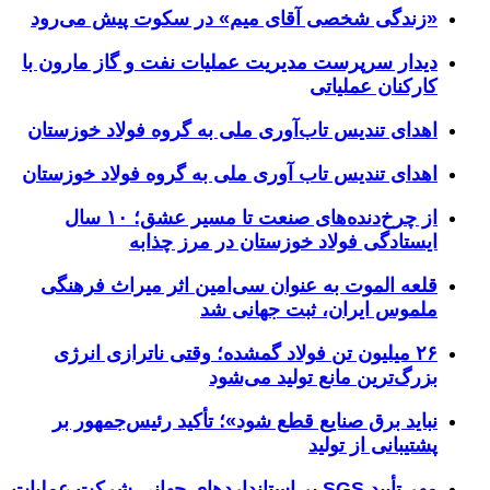
«زندگی شخصی آقای میم» در سکوت پیش می‌رود
دیدار سرپرست مدیریت عملیات نفت و گاز مارون با
کارکنان عملیاتی
اهدای تندیس تاب‌آوری ملی به گروه فولاد خوزستان
اهدای تندیس تاب آوری ملی به گروه فولاد خوزستان
از چرخ‌دنده‌های صنعت تا مسیر عشق؛ ۱۰ سال
ایستادگی فولاد خوزستان در مرز چذابه
قلعه الموت به عنوان سی‌امین اثر میراث‌ فرهنگی
ملموس ایران، ثبت جهانی شد
۲۶ میلیون تن فولاد گمشده؛ وقتی ناترازی انرژی
بزرگ‌ترین مانع تولید می‌شود
نباید برق صنایع قطع شود»؛ تأکید رئیس‌جمهور بر
پشتیبانی از تولید
مهر تأیید SGS بر استانداردهای جهانیِ شرکت عملیات