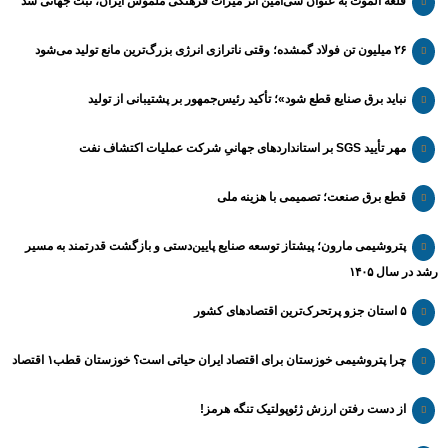
قلعه الموت به عنوان سی‌امین اثر میراث‌ فرهنگی ملموس ایران، ثبت جهانی شد
۲۶ میلیون تن فولاد گمشده؛ وقتی ناترازی انرژی بزرگ‌ترین مانع تولید می‌شود
نباید برق صنایع قطع شود»؛ تأکید رئیس‌جمهور بر پشتیبانی از تولید
مهر تأیید SGS بر استانداردهای جهانیِ شرکت عملیات اکتشاف نفت
قطع برق صنعت؛ تصمیمی با هزینه ملی
پتروشیمی مارون؛ پیشتاز توسعه صنایع پایین‌دستی و بازگشت قدرتمند به مسیر
رشد در سال ۱۴۰۵
۵ استان جزو پرتحرک‌ترین اقتصاد‌های کشور
چرا پتروشیمی خوزستان برای اقتصاد ایران حیاتی است؟ خوزستان قطب۱ اقتصاد
از دست رفتن ارزش ژئوپولتیک تنگه هرمز!