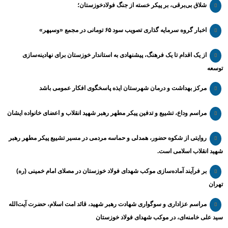
شلاق‌ بی‌برقی، بر پیکر خسته‌ از جنگ فولادخوزستان؛
اخبار گروه سرمایه گذاری تصویب سود ۶۵ تومانی در مجمع «وسپهر»
از یک اقدام تا یک فرهنگ، پیشنهادی به استاندار خوزستان برای نهادینه‌سازی
توسعه
مرکز بهداشت و درمان شهرستان ایذه پاسخگوی افکار عمومی باشد
مراسم وداع، تشییع و تدفین پیکر مطهر رهبر شهید انقلاب و اعضای خانواده ایشان
روایتی از شکوه حضور، همدلی و حماسه مردمی در مسیر تشییع پیکر مطهر رهبر
شهید انقلاب اسلامی است.
بر فرآیند آماده‌سازی موکب شهدای فولاد خوزستان در مصلای امام خمینی (ره)
تهران
مراسم عزاداری و سوگواری شهادت رهبر شهید، قائد امت اسلام، حضرت آیت‌الله
سید علی خامنه‌ای، در موکب شهدای فولاد خوزستان