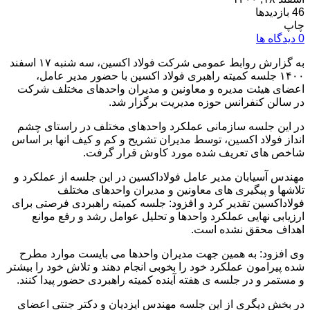
46 بازدیدها
چاپ
0 دیدگاه ها
به گزارش روابط عمومی شرکت فولاد اکسین، سه شنبه ۱۷ اسفند
۱۴۰۰ جلسه کمیته راهبری فولاد اکسین با حضور مدیر عامل،
اعضای هیئت مدیره و معاونین و مدیران واحدهای مختلف شرکت
در سالن کنفرانس حوزه مدیریت برگزار شد.
در این جلسه سازمانی عملکرد واحدهای مختلف در راستای چشم
انداز فولاد اکسین، توسط مدیران تشریح و کم و کیف انها بر اساس
شاخص های تعریف شده مورد کاوش قرار گرفت.
مهندس آسیابان مدیر عامل فولاداکسین در این جلسه از عملکرد و
تلاشها و پیگیری های معاونین و مدیران واحدهای مختلف
فولاداکسین تقدیر کرد و افزود: جلسه کمیته راهبردی فرصتی برای
ارزیابی نهایی عملکرد واحدها و تحلیل عوامل رشد و رفع موانع
اهداف محقق نشده است.
وی افزود: به همین جهت مدیران واحدها می بایست موارد مطرح
شده پیرامون عملکرد خود را بخوبی انجام دهند و تلاش خود را بیشتر
و مستمر و در جلسه ی هفته آینده کمیته راهبردی حضور پیدا کنند.
در بخش دیگری از این جلسه مهندس ایزدیان و دکتر جنتی اعضای