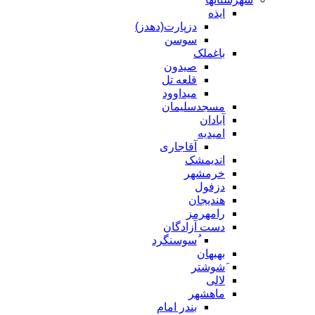
ایذه
دزپارت(دهدز)
سوسن
باغملک
صیدون
قلعه تل
میداوود
مسجدسلیمان
آبادان
امیدیه
آقاجاری
اندیمشک
خرمشهر
دزفول
هندیجان
رامهرمز
دست آزادگان
ُسوسنگرد
بهبهان
َشوشتر
لالی
ماهشهر
بندر امام