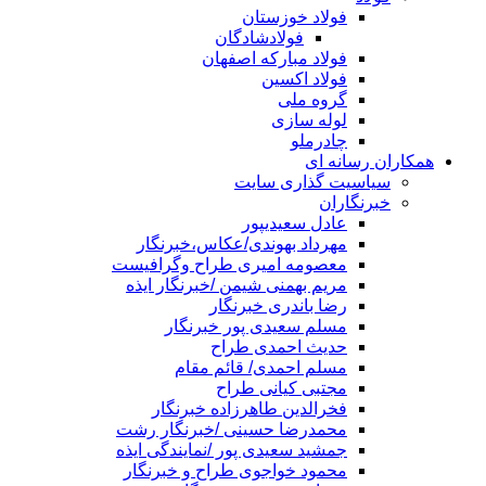
فولاد خوزستان
فولادشادگان
فولاد مبارکه اصفهان
فولاد اکسین
گروه ملی
لوله سازی
چادرملو
همکاران رسانه ای
سیاسیت گذاری سایت
خبرنگاران
عادل سعیدیپور
مهرداد بهوندی/عکاس،خبرنگار
معصومه امیری طراح وگرافیست
مریم بهمنی شیمن /خبرنگار ایذه
رضا باندری خبرنگار
مسلم سعیدی پور خبرنگار
حدیث احمدی طراح
مسلم احمدی/ قائم مقام
مجتبی کیانی طراح
فخرالدین طاهرزاده خبرنگار
محمدرضا حسینی /خبرنگار رشت
جمشید سعیدی پور /نمایندگی ایذه
محمود خواجوی طراح و خبرنگار