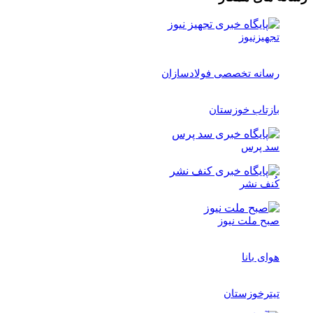
تجهیزنیوز
رسانه تخصصی فولادسازان
بازتاب خوزستان
سد پرس
کُنف نشر
صبح ملت نیوز
هوای بانا
تیترخوزستان