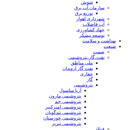
شوش
سازمان آب برق
توزیع برق
شهرداری اهواز
آب فاضلاب
جهاد کشاورزی
توسعه نیشکر
بهداشت و سلامت
صنعت
صمت
نفت،گاز،پتروشیمی
ملی مناطق
نفت گاز اروندان
حفاری
گاز
پتروشیمی
آریا ساسول
پتروشیمی مارون
پتروشیمی جم
پتروشیمی امیرکبیر
پتروشیمی تندگویان
پتروشیمی خوزستان
پتروشیمی تبریز
فولاد