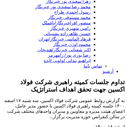
زهرا سعیدی پور خبرنگار
محمد رضا سعیدی پور خبرنگار
رسول احمدی طراح
محمد مستوفی خبرنگار
منصور افراخبرنگار/باغملک
رامین شهپری خبرنگار
حسین طاهرزاده پشتیبانی
فرهاد الماسی خبرنگار/تهران
محمود اوژن خبرنگار
اکبر شعبانی خبرنگار/هندیجان
رضا بوری پور/ رامهرمز
ابراهیم بندانی لولویی /ایذه
تماس باما
آرشیو
تداوم جلسات کمیته راهبری شرکت فولاد
اکسین جهت تحقق اهداف استراتژیک
به گزارش روابط عمومی شرکت فولاد اکسین، سه شنبه ۱۷ اسفند
۱۴۰۰ جلسه کمیته راهبری فولاد اکسین با حضور مدیر عامل،
اعضای هیئت مدیره و معاونین و مدیران واحدهای مختلف شرکت
در سالن کنفرانس حوزه مدیریت برگزار...
اسفند ۱۸, ۱۴۰۰