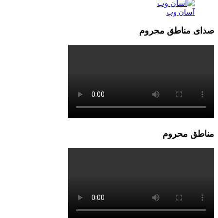
آسان وب
صدای مناطق محروم
مناطق محروم