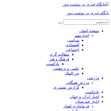
پایگاه خبری پی نوشت نیوز
صفحه اصلی
اخبارمهم
سیاسی
اقتصادی
اجتماعی
مطالبه گری
فرهنگ و هنر
پادکست
علمی و پژوهشی
بین الملل
ورزشی
ورزش همگانی
گزارش تصویری
یادداشت
اخبار ایران و جهان
اخبار خوزستان
فرمانداری اهواز
شهرستانها