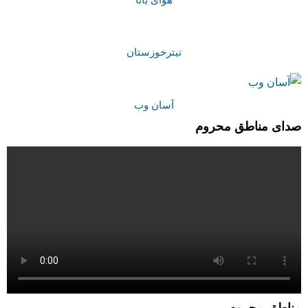
تیترخوزستان
آسان وب
صدای مناطق محروم
مناطق محروم