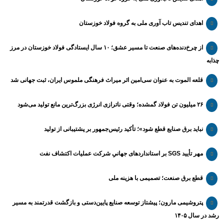
اهدای تندیس تاب آوری ملی به گروه فولاد خوزستان
از چرخ‌دنده‌های صنعت تا مسیر عشق؛ ۱۰ سال ایستادگی فولاد خوزستان در مرز
چذابه
قلعه الموت به عنوان سی‌امین اثر میراث‌ فرهنگی ملموس ایران، ثبت جهانی شد
۲۶ میلیون تن فولاد گمشده؛ وقتی ناترازی انرژی بزرگ‌ترین مانع تولید می‌شود
نباید برق صنایع قطع شود»؛ تأکید رئیس‌جمهور بر پشتیبانی از تولید
مهر تأیید SGS بر استانداردهای جهانیِ شرکت عملیات اکتشاف نفت
قطع برق صنعت؛ تصمیمی با هزینه ملی
پتروشیمی مارون؛ پیشتاز توسعه صنایع پایین‌دستی و بازگشت قدرتمند به مسیر
رشد در سال ۱۴۰۵