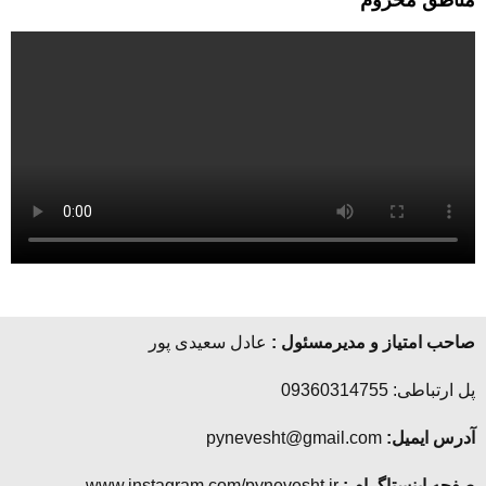
صاحب امتیاز و مدیرمسئول :
عادل سعیدی پور
پل ارتباطی: 09360314755
آدرس ایمیل:
pynevesht@gmail.com
صفحه اینستاگرام :
www.instagram.com/pynevesht.ir