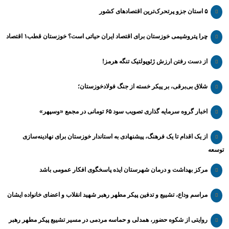
۵ استان جزو پرتحرک‌ترین اقتصاد‌های کشور
چرا پتروشیمی خوزستان برای اقتصاد ایران حیاتی است؟ خوزستان قطب۱ اقتصاد
از دست رفتن ارزش ژئوپولتیک تنگه هرمز!
شلاق‌ بی‌برقی، بر پیکر خسته‌ از جنگ فولادخوزستان؛
اخبار گروه سرمایه گذاری تصویب سود ۶۵ تومانی در مجمع «وسپهر»
از یک اقدام تا یک فرهنگ، پیشنهادی به استاندار خوزستان برای نهادینه‌سازی
توسعه
مرکز بهداشت و درمان شهرستان ایذه پاسخگوی افکار عمومی باشد
مراسم وداع، تشییع و تدفین پیکر مطهر رهبر شهید انقلاب و اعضای خانواده ایشان
روایتی از شکوه حضور، همدلی و حماسه مردمی در مسیر تشییع پیکر مطهر رهبر