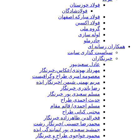
فولاد خوزستان
فولادشادگان
فولاد مبارکه اصفهان
فولاد اکسین
گروه ملی
لوله سازی
چادرملو
همکاران رسانه ای
سیاسیت گذاری سایت
خبرنگاران
عادل سعیدیپور
مهرداد بهوندی/عکاس،خبرنگار
معصومه امیری طراح وگرافیست
مریم بهمنی شیمن /خبرنگار ایذه
رضا باندری خبرنگار
مسلم سعیدی پور خبرنگار
حدیث احمدی طراح
مسلم احمدی/ قائم مقام
مجتبی کیانی طراح
فخرالدین طاهرزاده خبرنگار
محمدرضا حسینی /خبرنگار رشت
جمشید سعیدی پور /نمایندگی ایذه
محمود خواجوی طراح و خبرنگار