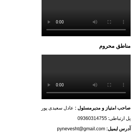
مناطق محروم
صاحب امتیاز و مدیرمسئول :
عادل سعیدی پور
پل ارتباطی: 09360314755
آدرس ایمیل:
pynevesht@gmail.com