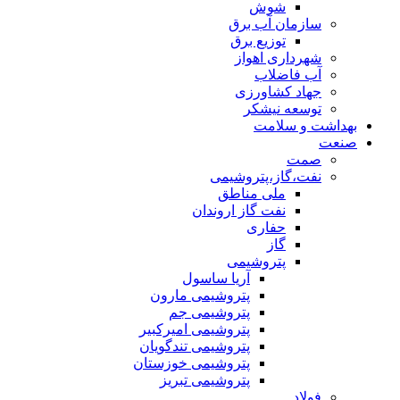
شوش
سازمان آب برق
توزیع برق
شهرداری اهواز
آب فاضلاب
جهاد کشاورزی
توسعه نیشکر
بهداشت و سلامت
صنعت
صمت
نفت،گاز،پتروشیمی
ملی مناطق
نفت گاز اروندان
حفاری
گاز
پتروشیمی
آریا ساسول
پتروشیمی مارون
پتروشیمی جم
پتروشیمی امیرکبیر
پتروشیمی تندگویان
پتروشیمی خوزستان
پتروشیمی تبریز
فولاد