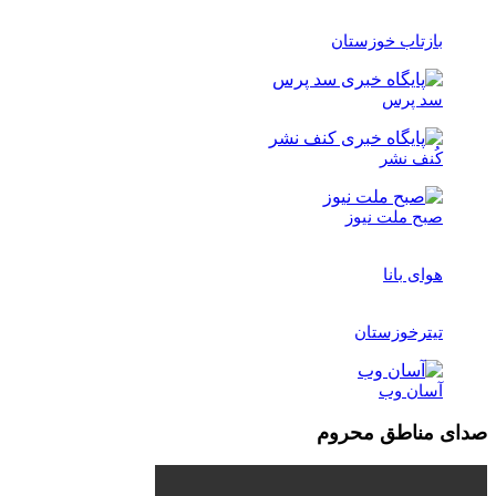
بازتاب خوزستان
سد پرس
کُنف نشر
صبح ملت نیوز
هوای بانا
تیترخوزستان
آسان وب
صدای مناطق محروم