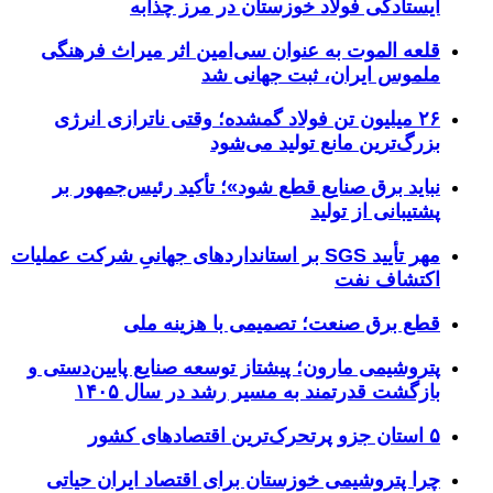
ایستادگی فولاد خوزستان در مرز چذابه
قلعه الموت به عنوان سی‌امین اثر میراث‌ فرهنگی
ملموس ایران، ثبت جهانی شد
۲۶ میلیون تن فولاد گمشده؛ وقتی ناترازی انرژی
بزرگ‌ترین مانع تولید می‌شود
نباید برق صنایع قطع شود»؛ تأکید رئیس‌جمهور بر
پشتیبانی از تولید
مهر تأیید SGS بر استانداردهای جهانیِ شرکت عملیات
اکتشاف نفت
قطع برق صنعت؛ تصمیمی با هزینه ملی
پتروشیمی مارون؛ پیشتاز توسعه صنایع پایین‌دستی و
بازگشت قدرتمند به مسیر رشد در سال ۱۴۰۵
۵ استان جزو پرتحرک‌ترین اقتصاد‌های کشور
چرا پتروشیمی خوزستان برای اقتصاد ایران حیاتی