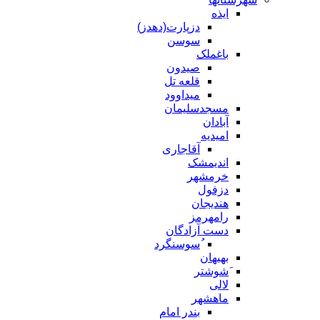
ایذه
دزپارت(دهدز)
سوسن
باغملک
صیدون
قلعه تل
میداوود
مسجدسلیمان
آبادان
امیدیه
آقاجاری
اندیمشک
خرمشهر
دزفول
هندیجان
رامهرمز
دست آزادگان
ُسوسنگرد
بهبهان
َشوشتر
لالی
ماهشهر
بندر امام