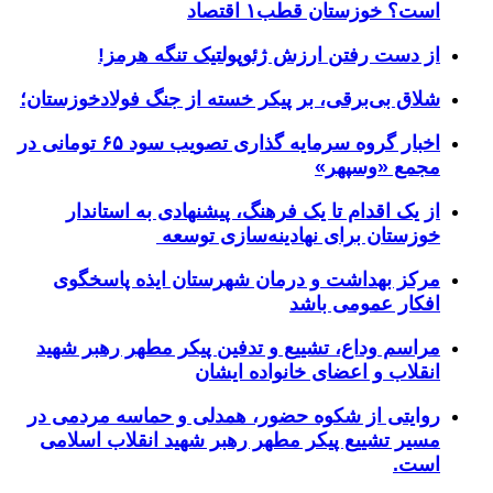
است؟ خوزستان قطب۱ اقتصاد
از دست رفتن ارزش ژئوپولتیک تنگه هرمز!
شلاق‌ بی‌برقی، بر پیکر خسته‌ از جنگ فولادخوزستان؛
اخبار گروه سرمایه گذاری تصویب سود ۶۵ تومانی در
مجمع «وسپهر»
از یک اقدام تا یک فرهنگ، پیشنهادی به استاندار
خوزستان برای نهادینه‌سازی توسعه
مرکز بهداشت و درمان شهرستان ایذه پاسخگوی
افکار عمومی باشد
مراسم وداع، تشییع و تدفین پیکر مطهر رهبر شهید
انقلاب و اعضای خانواده ایشان
روایتی از شکوه حضور، همدلی و حماسه مردمی در
مسیر تشییع پیکر مطهر رهبر شهید انقلاب اسلامی
است.