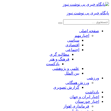
پایگاه خبری پی نوشت نیوز
صفحه اصلی
اخبارمهم
سیاسی
اقتصادی
اجتماعی
مطالبه گری
فرهنگ و هنر
پادکست
علمی و پژوهشی
بین الملل
ورزشی
ورزش همگانی
گزارش تصویری
یادداشت
اخبار ایران و جهان
اخبار خوزستان
فرمانداری اهواز
شهرستانها