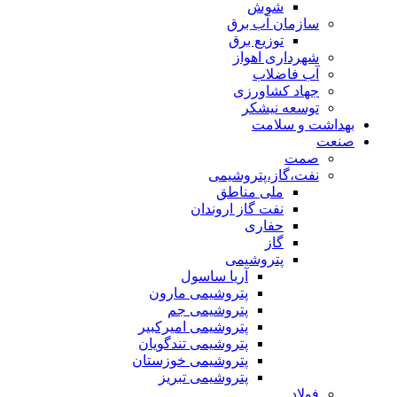
شوش
سازمان آب برق
توزیع برق
شهرداری اهواز
آب فاضلاب
جهاد کشاورزی
توسعه نیشکر
بهداشت و سلامت
صنعت
صمت
نفت،گاز،پتروشیمی
ملی مناطق
نفت گاز اروندان
حفاری
گاز
پتروشیمی
آریا ساسول
پتروشیمی مارون
پتروشیمی جم
پتروشیمی امیرکبیر
پتروشیمی تندگویان
پتروشیمی خوزستان
پتروشیمی تبریز
فولاد