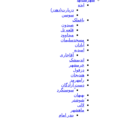
ایذه
دزپارت(دهدز)
سوسن
باغملک
صیدون
قلعه تل
میداوود
مسجدسلیمان
آبادان
امیدیه
آقاجاری
اندیمشک
خرمشهر
دزفول
هندیجان
رامهرمز
دست آزادگان
ُسوسنگرد
بهبهان
َشوشتر
لالی
ماهشهر
بندر امام