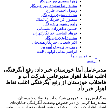
زهرا سعیدی پور خبرنگار
محمد رضا سعیدی پور خبرنگار
رسول احمدی طراح
محمد مستوفی خبرنگار
منصور افراخبرنگار/باغملک
رامین شهپری خبرنگار
حسین طاهرزاده پشتیبانی
فرهاد الماسی خبرنگار/تهران
محمود اوژن خبرنگار
اکبر شعبانی خبرنگار/هندیجان
رضا بوری پور/ رامهرمز
ابراهیم بندانی لولویی /ایذه
تماس باما
آرشیو
مدیرعامل آبفا خوزستان خبر داد: رفع آبگرفتگی
اغلب نقاط اهواز مدیرعامل شرکت آب و
فاضلاب خوزستان از رفع آبگرفتگی اغلب نقاط
اهواز خبر داد.
به گزارش روابط عمومی شرکت آب وفاضلاب خوزستان،
محمدرضا کرمی نژاد در خصوص وضعیت آبگرفتگی خیابان‌های
اهواز، اظهار کرد: یکی از مشکلات شهر اهواز، دفع آب‌های سطحی