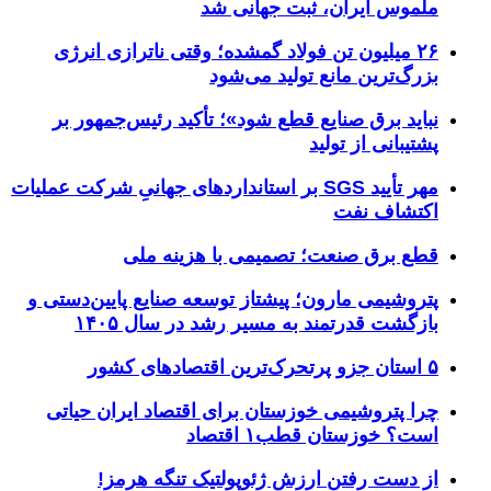
ملموس ایران، ثبت جهانی شد
۲۶ میلیون تن فولاد گمشده؛ وقتی ناترازی انرژی
بزرگ‌ترین مانع تولید می‌شود
نباید برق صنایع قطع شود»؛ تأکید رئیس‌جمهور بر
پشتیبانی از تولید
مهر تأیید SGS بر استانداردهای جهانیِ شرکت عملیات
اکتشاف نفت
قطع برق صنعت؛ تصمیمی با هزینه ملی
پتروشیمی مارون؛ پیشتاز توسعه صنایع پایین‌دستی و
بازگشت قدرتمند به مسیر رشد در سال ۱۴۰۵
۵ استان جزو پرتحرک‌ترین اقتصاد‌های کشور
چرا پتروشیمی خوزستان برای اقتصاد ایران حیاتی
است؟ خوزستان قطب۱ اقتصاد
از دست رفتن ارزش ژئوپولتیک تنگه هرمز!