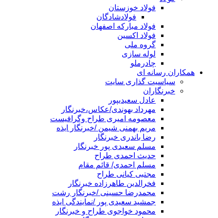
فولاد خوزستان
فولادشادگان
فولاد مبارکه اصفهان
فولاد اکسین
گروه ملی
لوله سازی
چادرملو
همکاران رسانه ای
سیاسیت گذاری سایت
خبرنگاران
عادل سعیدیپور
مهرداد بهوندی/عکاس،خبرنگار
معصومه امیری طراح وگرافیست
مریم بهمنی شیمن /خبرنگار ایذه
رضا باندری خبرنگار
مسلم سعیدی پور خبرنگار
حدیث احمدی طراح
مسلم احمدی/ قائم مقام
مجتبی کیانی طراح
فخرالدین طاهرزاده خبرنگار
محمدرضا حسینی /خبرنگار رشت
جمشید سعیدی پور /نمایندگی ایذه
محمود خواجوی طراح و خبرنگار