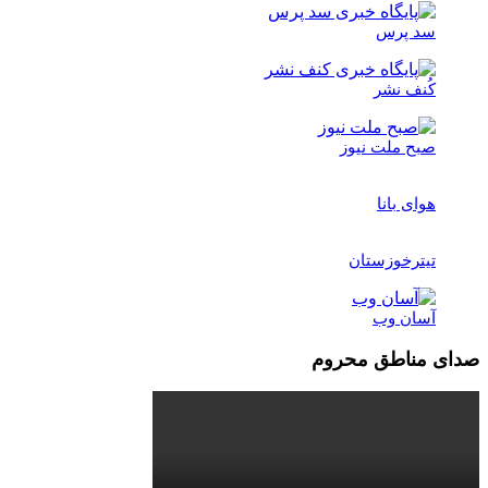
سد پرس
کُنف نشر
صبح ملت نیوز
هوای بانا
تیترخوزستان
آسان وب
صدای مناطق محروم