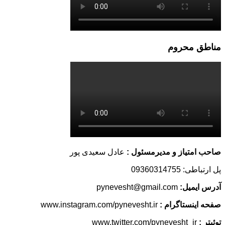
مناطق محروم
صاحب امتیاز و مدیرمسئول :
عادل سعیدی پور
پل ارتباطی: 09360314755
آدرس ایمیل:
pynevesht@gmail.com
صفحه اینستاگرام :
www.instagram.com/pynevesht.ir
توئیتر :
www.twitter.com/pynevesht_ir