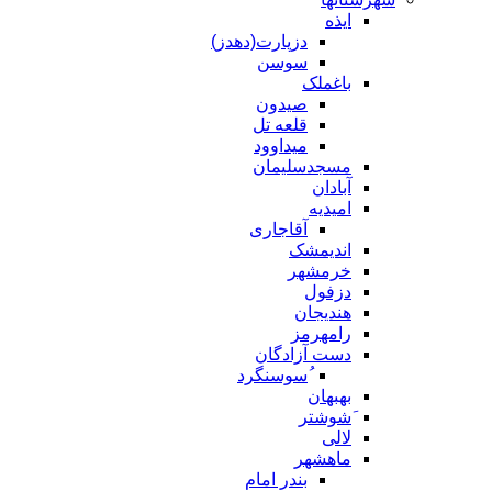
ایذه
دزپارت(دهدز)
سوسن
باغملک
صیدون
قلعه تل
میداوود
مسجدسلیمان
آبادان
امیدیه
آقاجاری
اندیمشک
خرمشهر
دزفول
هندیجان
رامهرمز
دست آزادگان
ُسوسنگرد
بهبهان
َشوشتر
لالی
ماهشهر
بندر امام