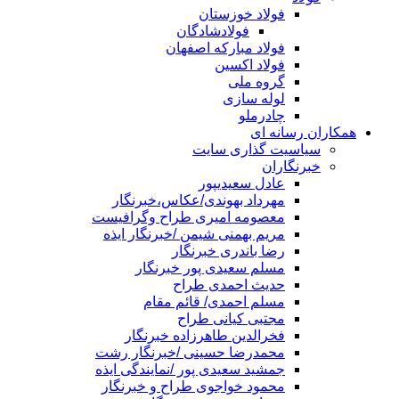
فولاد خوزستان
فولادشادگان
فولاد مبارکه اصفهان
فولاد اکسین
گروه ملی
لوله سازی
چادرملو
همکاران رسانه ای
سیاسیت گذاری سایت
خبرنگاران
عادل سعیدیپور
مهرداد بهوندی/عکاس،خبرنگار
معصومه امیری طراح وگرافیست
مریم بهمنی شیمن /خبرنگار ایذه
رضا باندری خبرنگار
مسلم سعیدی پور خبرنگار
حدیث احمدی طراح
مسلم احمدی/ قائم مقام
مجتبی کیانی طراح
فخرالدین طاهرزاده خبرنگار
محمدرضا حسینی /خبرنگار رشت
جمشید سعیدی پور /نمایندگی ایذه
محمود خواجوی طراح و خبرنگار