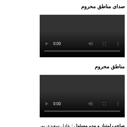
صدای مناطق محروم
مناطق محروم
صاحب امتیاز و مدیرمسئول :
عادل سعیدی پور