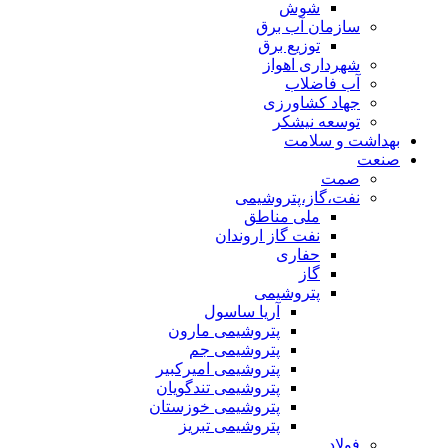
شوش
سازمان آب برق
توزیع برق
شهرداری اهواز
آب فاضلاب
جهاد کشاورزی
توسعه نیشکر
بهداشت و سلامت
صنعت
صمت
نفت،گاز،پتروشیمی
ملی مناطق
نفت گاز اروندان
حفاری
گاز
پتروشیمی
آریا ساسول
پتروشیمی مارون
پتروشیمی جم
پتروشیمی امیرکبیر
پتروشیمی تندگویان
پتروشیمی خوزستان
پتروشیمی تبریز
فولاد