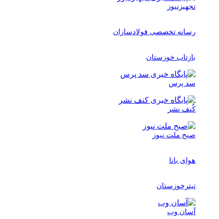
تجهیزنیوز
رسانه تخصصی فولادسازان
بازتاب خوزستان
سد پرس
کُنف نشر
صبح ملت نیوز
هوای بانا
تیترخوزستان
آسان وب