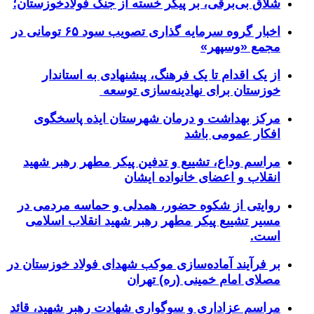
شلاق‌ بی‌برقی، بر پیکر خسته‌ از جنگ فولادخوزستان؛
اخبار گروه سرمایه گذاری تصویب سود ۶۵ تومانی در
مجمع «وسپهر»
از یک اقدام تا یک فرهنگ، پیشنهادی به استاندار
خوزستان برای نهادینه‌سازی توسعه
مرکز بهداشت و درمان شهرستان ایذه پاسخگوی
افکار عمومی باشد
مراسم وداع، تشییع و تدفین پیکر مطهر رهبر شهید
انقلاب و اعضای خانواده ایشان
روایتی از شکوه حضور، همدلی و حماسه مردمی در
مسیر تشییع پیکر مطهر رهبر شهید انقلاب اسلامی
است.
بر فرآیند آماده‌سازی موکب شهدای فولاد خوزستان در
مصلای امام خمینی (ره) تهران
مراسم عزاداری و سوگواری شهادت رهبر شهید، قائد