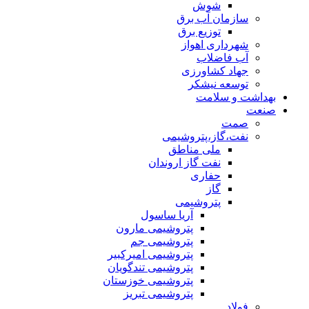
شوش
سازمان آب برق
توزیع برق
شهرداری اهواز
آب فاضلاب
جهاد کشاورزی
توسعه نیشکر
بهداشت و سلامت
صنعت
صمت
نفت،گاز،پتروشیمی
ملی مناطق
نفت گاز اروندان
حفاری
گاز
پتروشیمی
آریا ساسول
پتروشیمی مارون
پتروشیمی جم
پتروشیمی امیرکبیر
پتروشیمی تندگویان
پتروشیمی خوزستان
پتروشیمی تبریز
فولاد