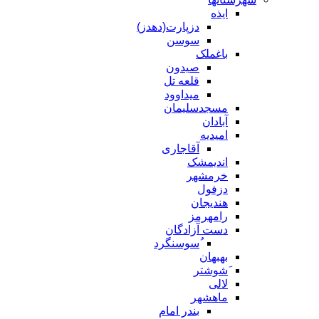
ایذه
دزپارت(دهدز)
سوسن
باغملک
صیدون
قلعه تل
میداوود
مسجدسلیمان
آبادان
امیدیه
آقاجاری
اندیمشک
خرمشهر
دزفول
هندیجان
رامهرمز
دست آزادگان
ُسوسنگرد
بهبهان
َشوشتر
لالی
ماهشهر
بندر امام