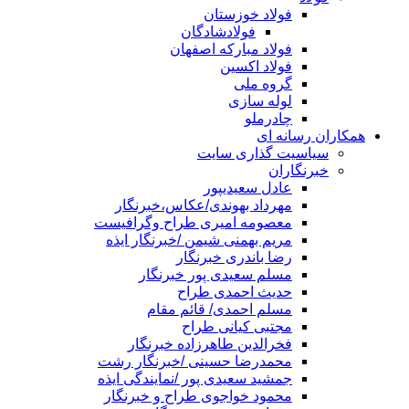
فولاد خوزستان
فولادشادگان
فولاد مبارکه اصفهان
فولاد اکسین
گروه ملی
لوله سازی
چادرملو
همکاران رسانه ای
سیاسیت گذاری سایت
خبرنگاران
عادل سعیدیپور
مهرداد بهوندی/عکاس،خبرنگار
معصومه امیری طراح وگرافیست
مریم بهمنی شیمن /خبرنگار ایذه
رضا باندری خبرنگار
مسلم سعیدی پور خبرنگار
حدیث احمدی طراح
مسلم احمدی/ قائم مقام
مجتبی کیانی طراح
فخرالدین طاهرزاده خبرنگار
محمدرضا حسینی /خبرنگار رشت
جمشید سعیدی پور /نمایندگی ایذه
محمود خواجوی طراح و خبرنگار