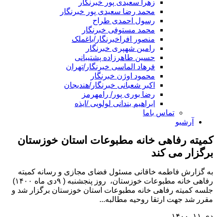
زهرا سعیدی پور خبرنگار
محمد رضا سعیدی پور خبرنگار
رسول احمدی طراح
محمد مستوفی خبرنگار
منصور افراخبرنگار/باغملک
رامین شهپری خبرنگار
حسین طاهرزاده پشتیبانی
فرهاد الماسی خبرنگار/تهران
محمود اوژن خبرنگار
اکبر شعبانی خبرنگار/هندیجان
رضا بوری پور/ رامهرمز
ابراهیم بندانی لولویی /ایذه
تماس باما
آرشیو
کمیته رفاهی خانه مطبوعات استان خوزستان
برگزار می کند
به گزارش فاطمه خاقانی مسئول فضای مجازی و رسانه کمیته
رفاهی خانه مطبوعات خوزستان، روز پنجشنبه ( ۹دی ماه ۱۴۰۰)
جلسه کمیته رفاهی‌ خانه مطبوعات استان خوزستان برگزار شد و
مقرر شد جهت ارتقا روحیه مطالبه...
دی ۱۱, ۱۴۰۰