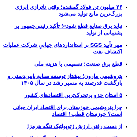
۲۶ میلیون تن فولاد گمشده؛ وقتی ناترازی انرژی
بزرگ‌ترین مانع تولید می‌شود
نباید برق صنایع قطع شود»؛ تأکید رئیس‌جمهور بر
پشتیبانی از تولید
مهر تأیید SGS بر استانداردهای جهانیِ شرکت عملیات
اکتشاف نفت
قطع برق صنعت؛ تصمیمی با هزینه ملی
پتروشیمی مارون؛ پیشتاز توسعه صنایع پایین‌دستی و
بازگشت قدرتمند به مسیر رشد در سال ۱۴۰۵
۵ استان جزو پرتحرک‌ترین اقتصاد‌های کشور
چرا پتروشیمی خوزستان برای اقتصاد ایران حیاتی
است؟ خوزستان قطب۱ اقتصاد
از دست رفتن ارزش ژئوپولتیک تنگه هرمز!