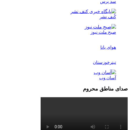
سد پرس
کُنف نشر
صبح ملت نیوز
هوای بانا
تیترخوزستان
آسان وب
صدای مناطق محروم