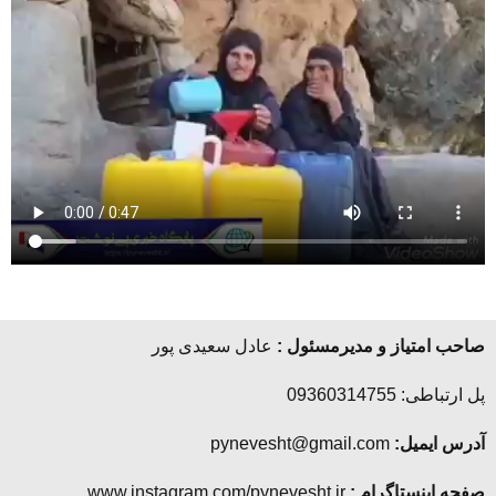
صاحب امتیاز و مدیرمسئول :
عادل سعیدی پور
پل ارتباطی: 09360314755
آدرس ایمیل:
pynevesht@gmail.com
صفحه اینستاگرام :
www.instagram.com/pynevesht.ir