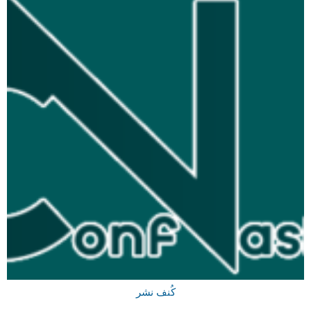
کُنف نشر