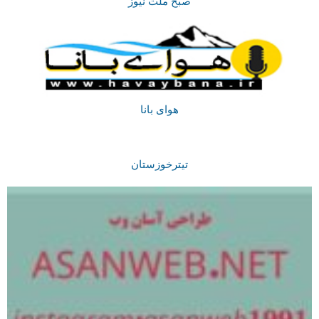
صبح ملت نیوز
هوای بانا
تیترخوزستان