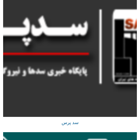
سد پرس