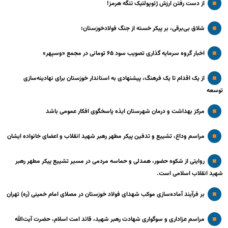
از دست رفتن ارزش ژئوپولتیک تنگه هرمز!
شلاق‌ بی‌برقی، بر پیکر خسته‌ از جنگ فولادخوزستان؛
اخبار گروه سرمایه گذاری تصویب سود ۶۵ تومانی در مجمع «وسپهر»
از یک اقدام تا یک فرهنگ، پیشنهادی به استاندار خوزستان برای نهادینه‌سازی
توسعه
مرکز بهداشت و درمان شهرستان ایذه پاسخگوی افکار عمومی باشد
مراسم وداع، تشییع و تدفین پیکر مطهر رهبر شهید انقلاب و اعضای خانواده ایشان
روایتی از شکوه حضور، همدلی و حماسه مردمی در مسیر تشییع پیکر مطهر رهبر
شهید انقلاب اسلامی است.
بر فرآیند آماده‌سازی موکب شهدای فولاد خوزستان در مصلای امام خمینی (ره) تهران
مراسم عزاداری و سوگواری شهادت رهبر شهید، قائد امت اسلام، حضرت آیت‌الله