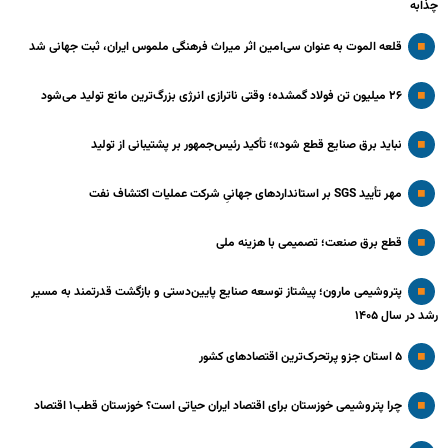
چذابه
قلعه الموت به عنوان سی‌امین اثر میراث‌ فرهنگی ملموس ایران، ثبت جهانی شد
۲۶ میلیون تن فولاد گمشده؛ وقتی ناترازی انرژی بزرگ‌ترین مانع تولید می‌شود
نباید برق صنایع قطع شود»؛ تأکید رئیس‌جمهور بر پشتیبانی از تولید
مهر تأیید SGS بر استانداردهای جهانیِ شرکت عملیات اکتشاف نفت
قطع برق صنعت؛ تصمیمی با هزینه ملی
پتروشیمی مارون؛ پیشتاز توسعه صنایع پایین‌دستی و بازگشت قدرتمند به مسیر
رشد در سال ۱۴۰۵
۵ استان جزو پرتحرک‌ترین اقتصاد‌های کشور
چرا پتروشیمی خوزستان برای اقتصاد ایران حیاتی است؟ خوزستان قطب۱ اقتصاد