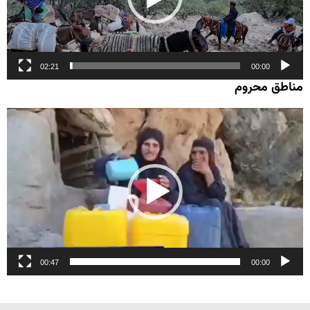
02:21
00:00
مناطق محروم
نمایشگر
ویدیو
00:47
00:00