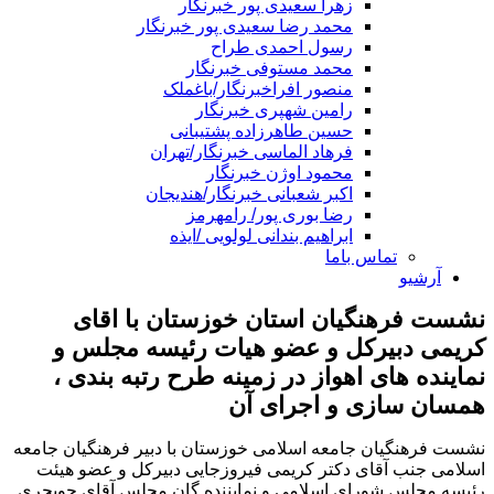
زهرا سعیدی پور خبرنگار
محمد رضا سعیدی پور خبرنگار
رسول احمدی طراح
محمد مستوفی خبرنگار
منصور افراخبرنگار/باغملک
رامین شهپری خبرنگار
حسین طاهرزاده پشتیبانی
فرهاد الماسی خبرنگار/تهران
محمود اوژن خبرنگار
اکبر شعبانی خبرنگار/هندیجان
رضا بوری پور/ رامهرمز
ابراهیم بندانی لولویی /ایذه
تماس باما
آرشیو
نشست فرهنگیان استان خوزستان با اقای
کریمی دبیرکل و عضو هیات رئیسه مجلس و
نماینده های اهواز در زمینه طرح رتبه بندی ،
همسان سازی و اجرای آن
نشست فرهنگیان جامعه اسلامی خوزستان با دبیر فرهنگیان جامعه
اسلامی جنب آقای دکتر کریمی فیروزجایی دبیرکل و عضو هیئت
رئیسه مجلس شورای اسلامی و نمایننده گان مجلس آقای جویجری