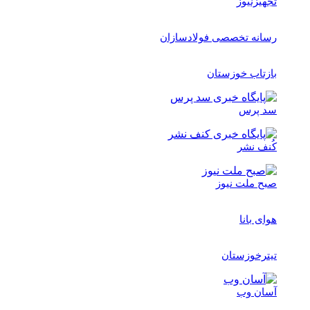
تجهیزنیوز
رسانه تخصصی فولادسازان
بازتاب خوزستان
سد پرس
کُنف نشر
صبح ملت نیوز
هوای بانا
تیترخوزستان
آسان وب