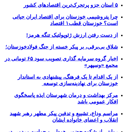
۵ استان جزو پرتحرک‌ترین اقتصاد‌های کشور
چرا پتروشیمی خوزستان برای اقتصاد ایران حیاتی
است؟ خوزستان قطب۱ اقتصاد
از دست رفتن ارزش ژئوپولتیک تنگه هرمز!
شلاق‌ بی‌برقی، بر پیکر خسته‌ از جنگ فولادخوزستان؛
اخبار گروه سرمایه گذاری تصویب سود ۶۵ تومانی در
مجمع «وسپهر»
از یک اقدام تا یک فرهنگ، پیشنهادی به استاندار
خوزستان برای نهادینه‌سازی توسعه
مرکز بهداشت و درمان شهرستان ایذه پاسخگوی
افکار عمومی باشد
مراسم وداع، تشییع و تدفین پیکر مطهر رهبر شهید
انقلاب و اعضای خانواده ایشان
روایتی از شکوه حضور، همدلی و حماسه مردمی در