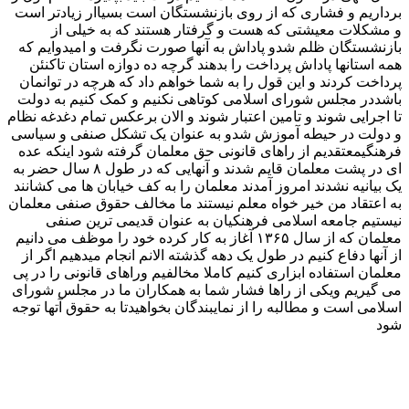
برداریم و فشاری که از روی بازنشستگان است بسیاار زیادتر است
و مشکلات معیشتی که هست و گرفتار هستند که به خیلی از
بازنشستگان ظلم شدو پاداش به آنها صورت نگرفت و امیدوایم که
همه استانها پاداش پرداخت را بدهند گرچه ده دوازه استان تاکنئن
پرداخت کردند و این قول را به شما خواهم داد که هرچه در توانمان
باشددر مجلس شورای اسلامی کوتاهی نکنیم و کمک کنیم به دولت
تا اجرایی شوند و تامین اعتبار شوند و الان برعکس تمام دغدغه نظام
و دولت در حیطه آموزش شدو به عنوان یک تشکل صنفی و سیاسی
فرهنگیمعتقدیم از راهای قانونی حق معلمان گرفته شود اینکه عده
ای در پشت معلمان قایم شدند و آنهایی که در طول ۸ سال حضر به
یک بیانیه نشدند امروز آمدند معلمان را به کف خیابان ها می کشانند
به اعتقاد من خیر خواه معلم نیستند ما مخالف حقوق صنفی معلمان
نیستیم جامعه اسلامی فرهنکیان به عنوان قدیمی ترین صنفی
معلمان که از سال ۱۳۶۵ آغاز به کار کرده خود را موظف می دانیم
از آنها دفاع کنیم در طول یک دهه گذشته الانم انجام میدهیم اگر از
معلمان استفاده ابزاری کنیم کاملا مخالفیم وراهای قانونی را در پی
می گیریم ویکی از راها فشار شما به همکاران ما در مجلس شورای
اسلامی است و مطالبه را از نمایبندگان بخواهیدتا به حقوق آتها توجه
شود