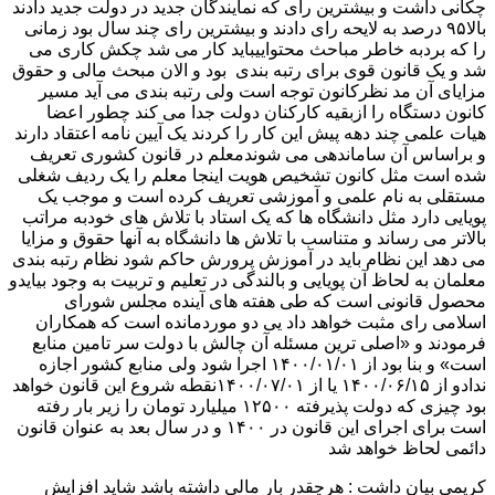
چکانی داشت و بیشترین رای که نمایندگان جدید در دولت جدید دادند
بالا۹۵ درصد به لایحه رای دادند و بیشترین رای چند سال بود زمانی
را که بردبه خاطر مباحث محتواییباید کار می شد چکش کاری می
شد و یک قانون قوی برای رتبه بندی بود و الان مبحث مالی و حقوق
مزایای آن مد نظرکانون توجه است ولی رتبه بندی می آید مسیر
کانون دستگاه را ازبقیه کارکنان دولت جدا می کند چطور اعضا
هیات علمی چند دهه پیش این کار را کردند یک آیین نامه اعتقاد دارند
و براساس آن ساماندهی می شوندمعلم در قانون کشوری تعریف
شده است مثل کانون تشخیص هویت اینجا معلم را یک ردیف شغلی
مستقلی به نام علمی و آموزشی تعریف کرده است و موجب یک
پویایی دارد مثل دانشگاه ها که یک استاد با تلاش های خودبه مراتب
بالاتر می رساند و متناسب با تلاش ها دانشگاه به آنها حقوق و مزایا
می دهد این نظام باید در آموزش پرورش حاکم شود نظام رتبه بندی
معلمان به لحاظ آن پویایی و بالندگی در تعلیم و تربیت به وجود بیایدو
محصول قانونی است که طی هفته های آینده مجلس شورای
اسلامی رای مثبت خواهد داد یی دو موردمانده است که همکاران
فرمودند و «اصلی ترین مسئله آن چالش با دولت سر تامین منابع
است» و بنا بود از ۱۴۰۰/۰۱/۰۱ اجرا شود ولی منابع کشور اجازه
ندادو از ۱۴۰۰/۰۶/۱۵ یا از ۱۴۰۰/۰۷/۰۱نقطه شروع این قانون خواهد
بود چیزی که دولت پذیرفته ۱۲۵۰۰ میلیارد تومان را زیر بار رفته
است برای اجرای این قانون در ۱۴۰۰ و در سال بعد به عنوان قانون
دائمی لحاظ خواهد شد
کریمی بیان داشت : هرچقدر بار مالی داشته باشد شاید افزایش