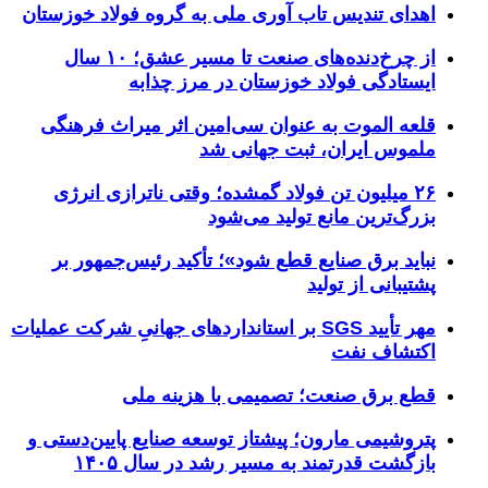
اهدای تندیس تاب آوری ملی به گروه فولاد خوزستان
از چرخ‌دنده‌های صنعت تا مسیر عشق؛ ۱۰ سال
ایستادگی فولاد خوزستان در مرز چذابه
قلعه الموت به عنوان سی‌امین اثر میراث‌ فرهنگی
ملموس ایران، ثبت جهانی شد
۲۶ میلیون تن فولاد گمشده؛ وقتی ناترازی انرژی
بزرگ‌ترین مانع تولید می‌شود
نباید برق صنایع قطع شود»؛ تأکید رئیس‌جمهور بر
پشتیبانی از تولید
مهر تأیید SGS بر استانداردهای جهانیِ شرکت عملیات
اکتشاف نفت
قطع برق صنعت؛ تصمیمی با هزینه ملی
پتروشیمی مارون؛ پیشتاز توسعه صنایع پایین‌دستی و
بازگشت قدرتمند به مسیر رشد در سال ۱۴۰۵