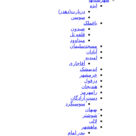
ایذه
دزپارت(دهدز)
سوسن
باغملک
صیدون
قلعه تل
میداوود
مسجدسلیمان
آبادان
امیدیه
آقاجاری
اندیمشک
خرمشهر
دزفول
هندیجان
رامهرمز
دست آزادگان
ُسوسنگرد
بهبهان
َشوشتر
لالی
ماهشهر
بندر امام