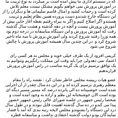
که در سیستم اداری ما پیش آمده است بر میگردد به نوع تربیت ما
در آموزش پرورش نمی خواهم بگویم مشکل نیست معلم تلاش
کرده است و زحمات کشید و امثال قاسم سلیمانی ها و دیگران را از
این دستگاه خارج شدندو دست پرورده همین نظام تعلیم و تربیت
هستندو اگر اصلاح کنیم و اگر به بیراه رفتیم نقطه آغاز جایی بیش از
آموزش پرورش نیست و آنچه در دهه گذشته و هشت سال گذشته
رفت که آموزش پرورش و این دستگاه متاسفانه در درجه دوم بود
همه وزرا رفتند شروع کردند ولی آموزش پرورش با سه ماه تاخیر
شروع کرد و در این چندین سال همیشه آموزش پرورش با چالش
شروع می شود
کریمی افزود از یک طرف خیلی خوبه و مجلس به هر کسی رای
اعتماد نمی دهدولی چرا باید وقت این مملکت رابگیریم ونتوانیم به
یک توافق برسیم برای یک گزینه مناسب در راس آموزش پرورش
قراربدهیم
عضو هیات رییسه مجلس خاطر نشان کرد : نقشه راه را مقام
معظم رهبری ترسیم کرده اند و در این ده سال چقدر از آن اجرایی
شده است خوشبینانه ده الی پانزده درصد که مسیر مسیر دیگه ای
بوده است الان خوشبختانه این نظم و اراده به وجود آمده است و
شخصا رئیس جمهور در جلسه شورای عالی رئیس جمهور حضور
پیدا می کندو در ده سال گذشته اهمیت قایل نبودند و در طول سال
درد این دستگاه را بشنوندو مجلس لایحه رتبه بندی که آمد با فشار
نمایندگان بودو دولت گذشته اعتقادی نداشت و متاسفانه قطره