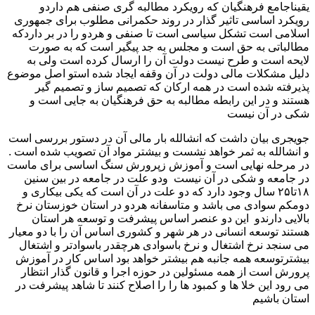
یقیناجامع فرهنگیان که رویکرد مطالبه گری صنفی هم داردو
رویکرد اساسی تاثیر گذار در روند حکمرانی مطلوب برای جمهوری
اسلامی است تشکل سیاسی است تا صنفی و هردو را در بر داردکه
مطالباتی به حق است و مجلس به جد پیگیر است که به صورت
لایحه است و طرح نیست دولت آن را ارسال کرده است ولی به
دلیل مشکلات مالی دولت در آن وقفه ایجاد شده استو اصل موضوع
پذیرفته شده است در همه ارکان که تصمیم ساز و تصمیم گیر
هستند و در این رابطه مطالبه به حق فرهنگیان به جایی است و
شکی در آن نیست
جویجری بیان داشت که انشالله بار مالی آن در دستور بررسی است
و انشالله به ثمر خواهد نشست و بیشتر مواد آن تصویب شده است .
در مرحله نهایی است و آموزش زپرورش سنگ اساسی برای ماست
در جامعه و شکی در آن نیست ودو علت در جامعه در بین سنین
۱۸تا۲۵ سال وجود دارد که دو علت در آن است که یکی بیکاری و
دومکم سوادی می باشد و متاسفانه هردو در استان خوزستان نرخ
بالایی دارندو این دو عنصر اساس پیشرفت و توسعه هر استان
هستند توسعه انسانی در هر شهر و کشوری اساس آن را با دو معیار
می سنجد نرخ اشتغال و نرخ باسوادی هرچقدر باسوادتر و اشتغال
بیشترتوسعه همه جانبه هم بیشتر خواهد بود اساس کار در آموزش
پرورش است از همه مسئولین در حوزه اجرا و قانون گذار انتظار
می رود این خلا ها و کمبود ها را را اصلاح کنند تا شاهد پیشرفت در
استان باشیم