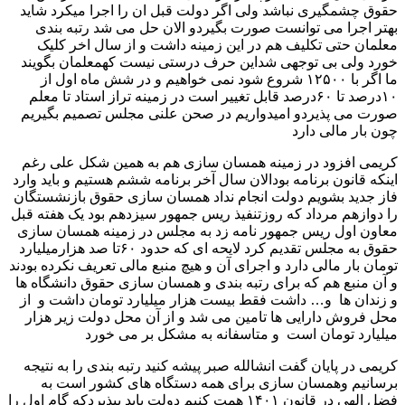
حقوق چشمگیری نباشد ولی اگر دولت قبل ان را اجرا میکرد شاید
بهتر اجرا می توانست صورت بگیردو الان حل می شد رتبه بندی
معلمان حتی تکلیف هم در این زمینه داشت و از سال اخر کلیک
خورد ولی بی توجهی شداین حرف درستی نیست کهمعلمان بگویند
ما اگر با ۱۲۵۰۰ شروع شود نمی خواهیم و در شش ماه اول از
۱۰درصد تا ۶۰درصد قابل تغییر است در زمینه تراز استاد تا معلم
صورت می پذیردو امیدواریم در صحن علنی مجلس تصمیم بگیریم
چون بار مالی دارد
کریمی افزود در زمینه همسان سازی هم به همین شکل علی رغم
اینکه قانون برنامه بودالان سال آخر برنامه ششم هستیم و باید وارد
فاز جدید بشویم دولت انجام نداد همسان سازی حقوق بازنشستگان
را دوازهم مرداد که روزتنفیذ ریس جمهور سیزدهم بود یک هفته قبل
معاون اول ریس جمهور نامه زد به مجلس در زمینه همسان سازی
حقوق به مجلس تقدیم کرد لایحه ای که حدود ۶۰تا صد هزارمیلیارد
تومان بار مالی دارد و اجرای آن و هیچ منبع مالی تعریف نکرده بودند
و آن منبع هم که برای رتبه بندی و همسان سازی حقوق دانشگاه ها
و زندان ها و… داشت فقط بیست هزار میلیارد تومان داشت و از
محل فروش دارایی ها تامین می شد و از آن محل دولت زیر هزار
میلیارد تومان است و متاسفانه به مشکل بر می خورد
کریمی در پایان گفت انشالله صبر پیشه کنید رتبه بندی را به نتیجه
برسانیم وهمسان سازی برای همه دستگاه های کشور است به
فضل الهی در قانون ۱۴۰۱ همت کنیم دولت باید بپذیردکه گام اول را