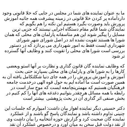
ما به عنوان نماینده های شما در مجلس در جایی که خلا قانونی وجود
داردآماده پر کردن خلا قانونی در زمینه پیشرفت همه جانبه آموزش
پرورش باید وصورت بگیرد هستیم این نکته را هم بگویم که
نمایندگان شما قائم مقام دستگاه اجرایی نیستند که جزیی ترین
مسایل را پیگیر شوند این هم متاسفانه پارلمان های محلی که همان
شورا ها هستند تقویت نشده اند در اصل شورای شهر شورای
شهرداری ایست فقط به امور شهرداری می پردازد که در دستور
بررسی است شورا های محلی را تقویت کنند و وظایف آنها گسترده
تر شود
که وظایف نماینده گان قانون گذاری و نظارت بر آنها استو وبعضی
کارها را به شورا های و پارلمان های محلی بسپارند حتی بحث
آموزش و آموزش پرورش را در همه جای دنیا شکلتکامل یافته آن به
همین صورت است ما آماده ایم به حول قوه الهی درخدمت جامعه
فرهنگیان هستیم که مهمترینچامعه ایست که موج ساز است در
رابطه با همه مسائل هرچقدر بتوانیم دغدغه های آنها را کم کنیم در
بخش صنفی اثر گذاری آن در بحث پژوهشی بیشتر است
دکتر حسینی دیگر نماینده اهواز بیان داشت: امیوارم که جلسات این
چنینی تداوم داشته باشد و نمایندگان پاسخ گو باشند و از عملکرد
نماینده گان صحبت کرد و گزارش حوزه انتخابیه را بیان داشت وی
از نقد دولت قبل سخن به میان آورد و درخصوص عملکرد آن نقد