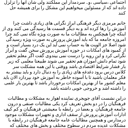
اجتماعی ،سیاسی ،و.. سردمدار این مملکتند ولی شان آنها را تزلزل
داده اند که از مسئولین میخواهیم این مشکل را برای همیشه حل
کنند
خانم مرمزی دیگر فرهنگی ابراز نگرانی های زیادی داشت چرا
آموزش را رها کرده اند و به دیگر قسمت ها رسیدگی می کنند وی از
اینکه چرا هیچکس به مطالبات ما به صورت ویژه نگاه نمی کند چرا
امروزه جامعه ما که باید آموزش پرورش به صورت ویژه رسیدگی
شود اصلا جز الویت ها به حساب نمی آید این یک درد بسیار است و
از کمبود های امکانات در حوزه آموزش پرورش سخن گفت و آبراز
نگرانی کرد و این رویه را درست نمی بیندوی گفت اگر معلم تحقیر
شود تمام دانش آموزان هم تحقیر می شوند طبیعتا معلمی که زیر
بار فشار شرایط اقتصادی باشد ووقتی با این همه مشکلت سر
کلاس درس برود دغدغه های زیادی را به دنبال دارد و باید بیشتر به
فکر معلمان باشید تا با آسوده خاطر به آموزش خود بپردازد الان باید
معلم کشور ما از بهترین امکانات برخوردار باشد تا بهترین بار علمی
را داشته اشد و خروجی خوبی داشته باشد
دراین نشست آقای جویجری نماینده اهواز به مشکلات و مطالبات
فرهنگیان را در دو بخش تعریف کرد یکی مطالبات صنفی و درون
جامعه فرهنگیان و بعضا در رابطه با معیشتی فزهنگیان و کم کیف
ادارات آموزش پرورش از سقف اداری و تجهیزات مشکلات موجود
درمدارس و همچنین مطالبات عامه جامعه فرهنگیان در رابطه با
مشکلات عدیده مردم در سطوح مختلف و بخش های مختلف که