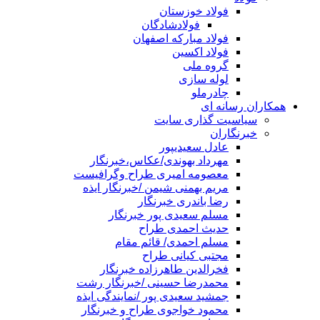
فولاد خوزستان
فولادشادگان
فولاد مبارکه اصفهان
فولاد اکسین
گروه ملی
لوله سازی
چادرملو
همکاران رسانه ای
سیاسیت گذاری سایت
خبرنگاران
عادل سعیدیپور
مهرداد بهوندی/عکاس،خبرنگار
معصومه امیری طراح وگرافیست
مریم بهمنی شیمن /خبرنگار ایذه
رضا باندری خبرنگار
مسلم سعیدی پور خبرنگار
حدیث احمدی طراح
مسلم احمدی/ قائم مقام
مجتبی کیانی طراح
فخرالدین طاهرزاده خبرنگار
محمدرضا حسینی /خبرنگار رشت
جمشید سعیدی پور /نمایندگی ایذه
محمود خواجوی طراح و خبرنگار