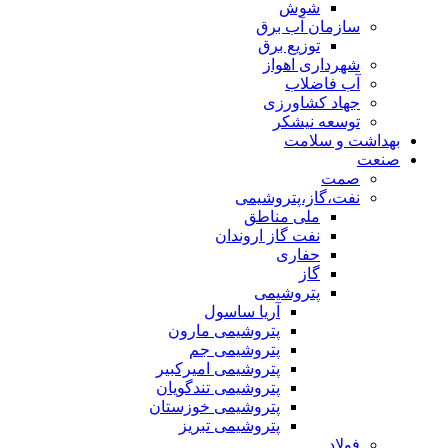
شوش
سازمان آب برق
توزیع برق
شهرداری اهواز
آب فاضلاب
جهاد کشاورزی
توسعه نیشکر
بهداشت و سلامت
صنعت
صمت
نفت،گاز،پتروشیمی
ملی مناطق
نفت گاز اروندان
حفاری
گاز
پتروشیمی
آریا ساسول
پتروشیمی مارون
پتروشیمی جم
پتروشیمی امیرکبیر
پتروشیمی تندگویان
پتروشیمی خوزستان
پتروشیمی تبریز
فولاد