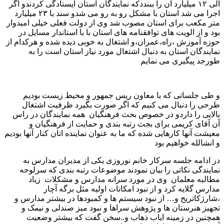
الی ۱۲ میلیارد آن را ببنددکه نمایندگان استان ایستادگی کردندو اگر
اجرا می شد استان با مشکل رو به رو می شدو سند با ۲۳ میلیارد
متر مکعب برای استان مصوب شد وی از دولت فعلی خیلی امیدوار
بود و از الویت های توافقنامه های استان با با استاندار مسایل در
حوزه آموزش ،راه،عمران،و اشتغال به خوبی دیده شده و هرکدام از
نمایندگان استان به دنبال اشتغال مورد نیاز استان است را به
طورجد پیگیری می نمایم
و طی جلساتی که با معاون ریس جمهور و محیط زیست بودیم
طرحی را دنبال می کنیم که اگر صورت بگیرد ظرفیت اشتغال
بالایی را داردو در خصوص بحث فرهنگیان همه نمایندگان در راس
آن آقای کریمی برای بجث رتبه بندی و حمایت از فرهنگیان و
معیشت آنها کارهایی شده که ما به عنوان نماینده اتان کنار آنها بودیم
و انشالله خواهیم بود
در ادامه جلسه سرکار خانم نوروزی یکی از مدیران مدارس به
نمایندگی نکاتی را بیان نمودند موضوعات رتبه بندی که سرلوحه
مطالبه معلمان وی در مورد سرانه مدارس و مشکلات زیاد
مدارس گلایه کرد و از نبود امکانات اولیه مثل برگه آچار
،شارژکاتریح و… از نبود سیستم ها و کمبودها در بیشتر مدارس و
تجهیز هنرستان ها و پژوهش سراها و نبود میز صندلی و نیمک و
همچنین در زمینه ایاب ذهاب و..سخن گفت که بیشتر وضعیت