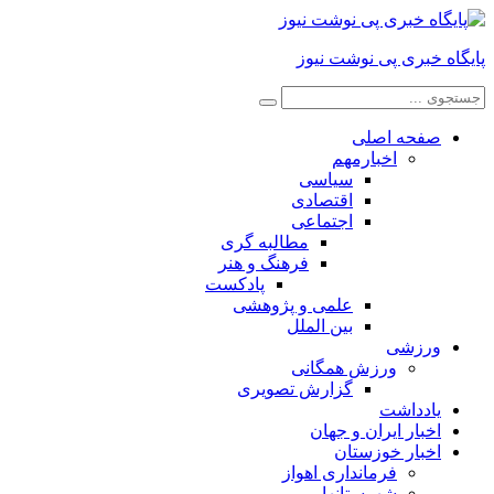
پایگاه خبری پی نوشت نیوز
صفحه اصلی
اخبارمهم
سیاسی
اقتصادی
اجتماعی
مطالبه گری
فرهنگ و هنر
پادکست
علمی و پژوهشی
بین الملل
ورزشی
ورزش همگانی
گزارش تصویری
یادداشت
اخبار ایران و جهان
اخبار خوزستان
فرمانداری اهواز
شهرستانها