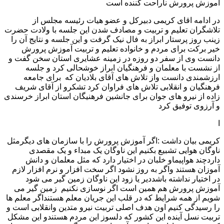
آموزش پرورش ناراحت کننده است
در ادامه اقای کریمی دبیرکل و عضو هیات رئیسه مجلس از
تلاشگران تعلیم و تربیت و مصادف شدن این جلسه با ولادت حضرت
زینب روز پرستار ابراز به فال نیک گرفت و این جلسه و نتایج آن را
خیر برکت برای مردم و خانواده تعلیم و تربیت آموزش پرورش
دانست وی از سفر دو روزه در زمینه عشایری استان سخن گفت و
از نشست با معلمان و فرهنگیان ابراز خوشحالی کرد و جلسه
ارزشمندی دانست واز تلاش های آقای بلادیان که برای جامعه
فرهنگیان و انقلابی تلاش های فراوان کرد تشکرو از آقای شریف
زاده از نیرو های جوان برای جانشین فرهنیگان استان ابراز خرسندی
و آرزوی توفیق کرد
ا
کریمی بیان داشت :اگر آموزش پرورش را با سازمان های دیگرمثل
ناوگان هوایی تشبیع بکنیم این ناوگان یک مبداء و یک مقصدی
داردچند هواپیماو خلبان در اختیار دارد که مثل معلمان و دانش
آموزان هستند واگر به روز نشود اگر سخت افزار و نرم افزار لازم
در اختیار نداشته باشددیر یا زود این ناوگان زمین گیر می شود
آموزش پرورش هم همین است اگر نوسازی نکنیم زمین گیر می
شویم از همه شرایط که در قلب این جریان معلم هستنداگر معلم ها
را رسیدگی کنیم اون هدف اصلی تربیت نیرو متدین وانقلابی است و
تربیت نسل آینده این کشور که دلسوز این مردم هستندو این مشکل