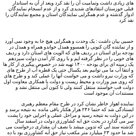
های زیادی داشت وتمامیت آن را نقد کرد وبعد از آن به استاندار
قبلی خوزستان انتقادهای شدیدی کرد و از عدم انسجام نمایندگان
ادوار گذشته و عدم همگرایی نمایندگان استان و مجمع نمایندگان را
نقد کرد
حسیی بیان داشت : یک وحدت و همگرایی هیچ جا به وجود نمی آورد
و از نمایتده گان کنونی را همسوو همدل خواندو همراه و همدل در
بودجه برای استان در ردیف های که الویت های استان دارد و ردیف
های خوبی را در نظر گرفته ایم و با روی کار آمدن دولت سیزدهم
یک زمینه ای برای بودجه ۱۴۰۰ تهیه شد در خصوص پیگیری از کار ها
و انتقا آب ما می توانیم بعد یکسال حتی یک قطره آب از طرح های
که وزارت نیرو داشت و می خواست آنها را عملی کند و و طرح های
که روی میز وزارت و محیط زیست و دولت با همکاری معاونت اول
دولت قب خواستند منتقل کننند ولی تا کنون آبی منتقل نشد و
مستندات آن موجود است
نماینده اهواز خاطر نشان کرد در طرح مقام معظم رهبری
ایستادگی شد که حتما ۲۴۶ هزار هکتار باقی مانده به نتیجه برسد و
در این دولت به نتیجه رسید و مراحل عملی و اجرایی خود را پشت
سر می گذارد در بحث حق ابه کشاورزی دولت در اسفند سال
گذشته سند آبی که تدوین میشد با نصف آن مقداری درخواست می
شد ما حدود ۲۳ میلیارد متر مکعب نیاز حق آبه کشاورزی بود با ده